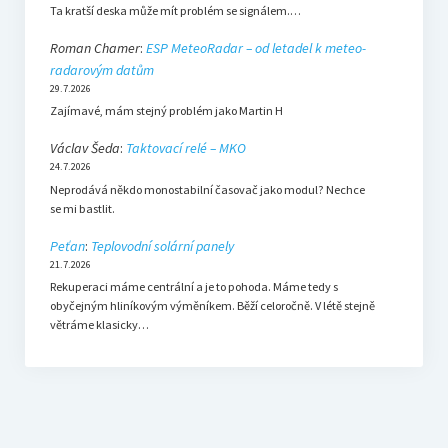
Ta kratší deska může mít problém se signálem.…
Roman Chamer
:
ESP MeteoRadar – od letadel k meteo-
radarovým datům
29.7.2026
Zajímavé, mám stejný problém jako Martin H
Václav Šeda
:
Taktovací relé – MKO
24.7.2026
Neprodává někdo monostabilní časovač jako modul? Nechce
se mi bastlit.
Peťan
:
Teplovodní solární panely
21.7.2026
Rekuperaci máme centrální a je to pohoda. Máme tedy s
obyčejným hliníkovým výměníkem. Běží celoročně. V létě stejně
větráme klasicky…