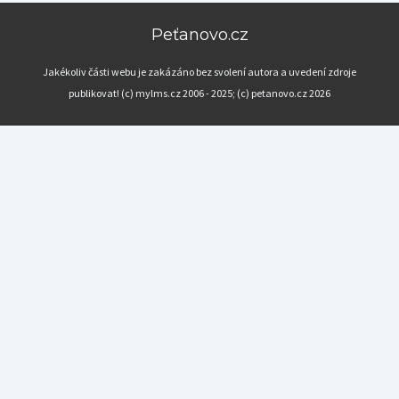
Peťanovo.cz
Jakékoliv části webu je zakázáno bez svolení autora a uvedení zdroje
publikovat! (c) mylms.cz 2006 - 2025; (c) petanovo.cz 2026