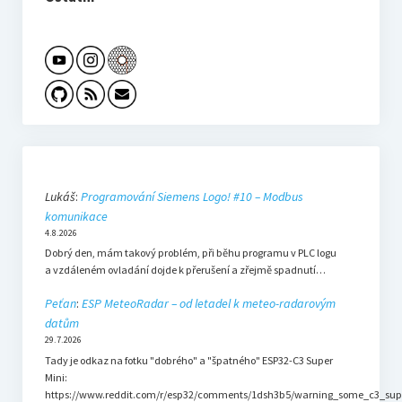
Lukáš
:
Programování Siemens Logo! #10 – Modbus
komunikace
4.8.2026
Dobrý den, mám takový problém, při běhu programu v PLC logu
a vzdáleném ovladání dojde k přerušení a zřejmě spadnutí…
Peťan
:
ESP MeteoRadar – od letadel k meteo-radarovým
datům
29.7.2026
Tady je odkaz na fotku "dobrého" a "špatného" ESP32-C3 Super
Mini:
https://www.reddit.com/r/esp32/comments/1dsh3b5/warning_some_c3_sup