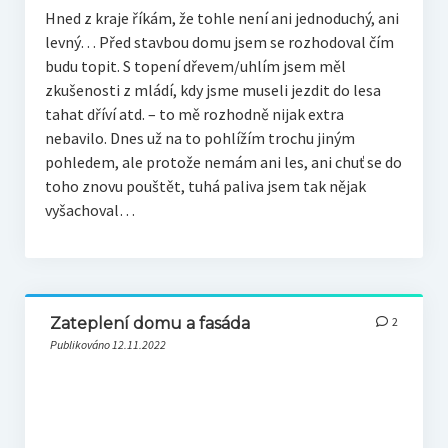
Hned z kraje říkám, že tohle není ani jednoduchý, ani
levný… Před stavbou domu jsem se rozhodoval čím
budu topit. S topení dřevem/uhlím jsem měl
zkušenosti z mládí, kdy jsme museli jezdit do lesa
tahat dříví atd. – to mě rozhodně nijak extra
nebavilo. Dnes už na to pohlížím trochu jiným
pohledem, ale protože nemám ani les, ani chuť se do
toho znovu pouštět, tuhá paliva jsem tak nějak
vyšachoval…
Zateplení domu a fasáda
2
Publikováno 12.11.2022