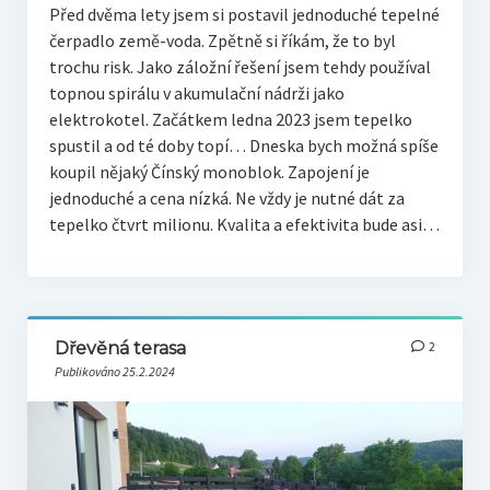
Před dvěma lety jsem si postavil jednoduché tepelné
čerpadlo země-voda. Zpětně si říkám, že to byl
trochu risk. Jako záložní řešení jsem tehdy používal
topnou spirálu v akumulační nádrži jako
elektrokotel. Začátkem ledna 2023 jsem tepelko
spustil a od té doby topí… Dneska bych možná spíše
koupil nějaký Čínský monoblok. Zapojení je
jednoduché a cena nízká. Ne vždy je nutné dát za
tepelko čtvrt milionu. Kvalita a efektivita bude asi…
Dřevěná terasa
2
Publikováno 25.2.2024