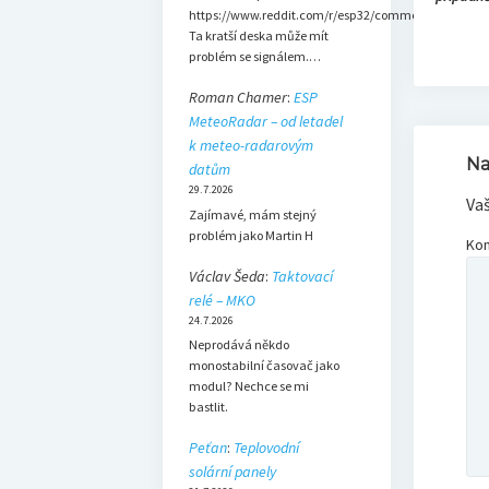
https://www.reddit.com/r/esp32/comments/1dsh3b
Ta kratší deska může mít
problém se signálem.…
Roman Chamer
:
ESP
MeteoRadar – od letadel
k meteo-radarovým
Na
datům
29.7.2026
Va
Zajímavé, mám stejný
problém jako Martin H
Ko
Václav Šeda
:
Taktovací
relé – MKO
24.7.2026
Neprodává někdo
monostabilní časovač jako
modul? Nechce se mi
bastlit.
Peťan
:
Teplovodní
solární panely