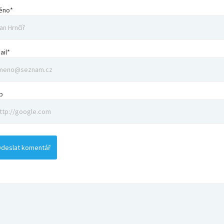
éno*
ail*
b