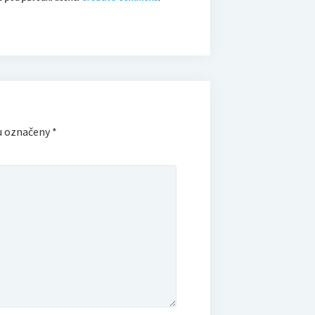
u označeny
*