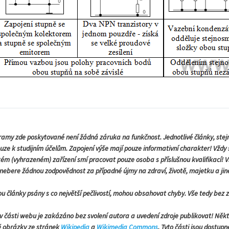
amy zde poskytované není žádná záruka na funkčnost. Jednotlivé články, stej
ouze k studijním účelům. Zapojení výše mají pouze informativní charakter! Vždy
kém (vyhrazeném) zařízení smí pracovat pouze osoba s příslušnou kvalifikací! V
nebere žádnou zodpovědnost za případné újmy na zdraví, životě, majetku a jin
sou články psány s co největší pečlivostí, mohou obsahovat chyby. Vše tedy bez 
v části webu je zakázáno bez svolení autora a uvedení zdroje publikovat! Něk
ě obrázky ze stránek
Wikipedia
a
Wikimedia Commons
. Tyto části jsou dostupn