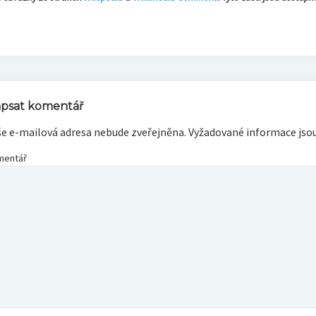
5/warning_some_c3_super_mini_boards_have_a_design/
psat komentář
še e-mailová adresa nebude zveřejněna.
Vyžadované informace jso
mentář