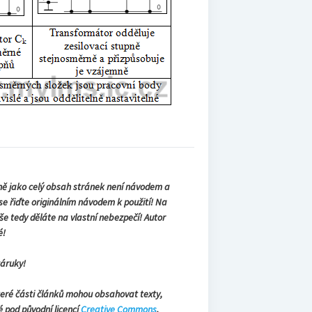
ně jako celý obsah stránek není návodem a
 se řiďte originálním návodem k použití! Na
še tedy děláte na vlastní nebezpečí! Autor
é!
záruky!
teré části článků mohou obsahovat texty,
é pod původní licencí
Creative Commons
.