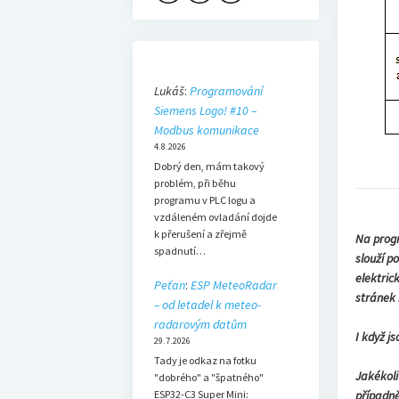
Lukáš
:
Programování
Siemens Logo! #10 –
Modbus komunikace
4.8.2026
Dobrý den, mám takový
problém, při běhu
programu v PLC logu a
vzdáleném ovladání dojde
k přerušení a zřejmě
Na progr
spadnutí…
slouží p
elektric
Peťan
:
ESP MeteoRadar
stránek 
– od letadel k meteo-
radarovým datům
I když j
29.7.2026
Tady je odkaz na fotku
Jakékoli
"dobrého" a "špatného"
ESP32-C3 Super Mini:
případn