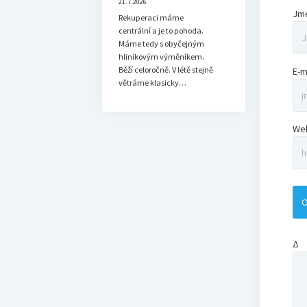
21.7.2026
Jm
Rekuperaci máme
centrální a je to pohoda.
Máme tedy s obyčejným
hliníkovým výměníkem.
Běží celoročně. V létě stejně
E-m
větráme klasicky…
We
Δ