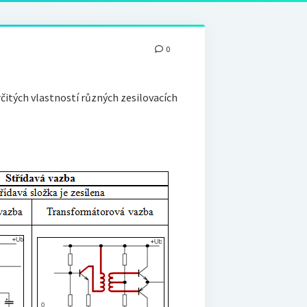
0
rčitých vlastností různých zesilovacích