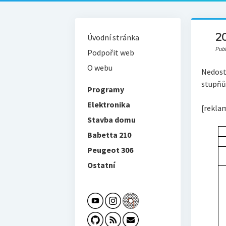
2
Úvodní stránka
Pub
Podpořit web
O webu
Nedosta
stupňů,
Programy
Elektronika
[rekla
Stavba domu
Babetta 210
Peugeot 306
Ostatní