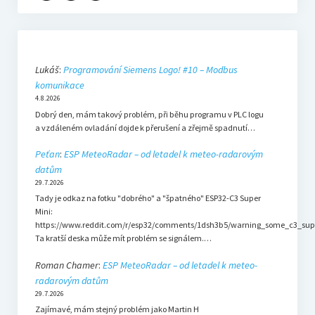
Lukáš
:
Programování Siemens Logo! #10 – Modbus
komunikace
4.8.2026
Dobrý den, mám takový problém, při běhu programu v PLC logu
a vzdáleném ovladání dojde k přerušení a zřejmě spadnutí…
Peťan
:
ESP MeteoRadar – od letadel k meteo-radarovým
datům
29.7.2026
Tady je odkaz na fotku "dobrého" a "špatného" ESP32-C3 Super
Mini:
https://www.reddit.com/r/esp32/comments/1dsh3b5/warning_some_c3_sup
Ta kratší deska může mít problém se signálem.…
Roman Chamer
:
ESP MeteoRadar – od letadel k meteo-
radarovým datům
29.7.2026
Zajímavé, mám stejný problém jako Martin H