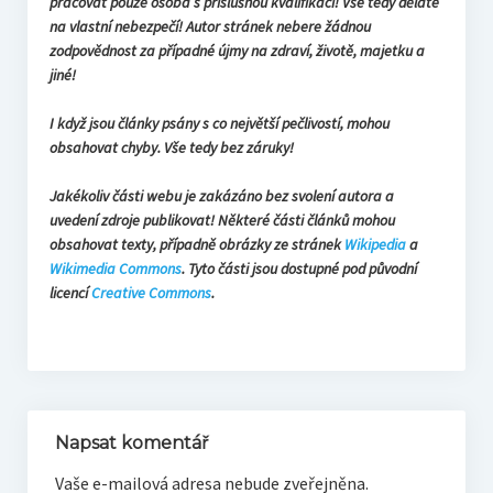
pracovat pouze osoba s příslušnou kvalifikací! Vše tedy děláte
na vlastní nebezpečí! Autor stránek nebere žádnou
zodpovědnost za případné újmy na zdraví, životě, majetku a
jiné!
I když jsou články psány s co největší pečlivostí, mohou
obsahovat chyby. Vše tedy bez záruky!
Jakékoliv části webu je zakázáno bez svolení autora a
uvedení zdroje publikovat! Některé části článků mohou
obsahovat texty, případně obrázky ze stránek
Wikipedia
a
Wikimedia Commons
. Tyto části jsou dostupné pod původní
licencí
Creative Commons
.
Napsat komentář
Vaše e-mailová adresa nebude zveřejněna.