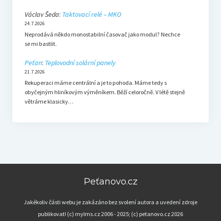
Václav Šeda
:
Taktovací relé – MKO
24.7.2026
Neprodává někdo monostabilní časovač jako modul? Nechce
se mi bastlit.
Peťan
:
Teplovodní solární panely
21.7.2026
Rekuperaci máme centrální a je to pohoda. Máme tedy s
obyčejným hliníkovým výměníkem. Běží celoročně. V létě stejně
větráme klasicky…
Peťanovo.cz
Jakékoliv části webu je zakázáno bez svolení autora a uvedení zdroje
publikovat! (c) mylms.cz 2006 - 2025; (c) petanovo.cz 2026