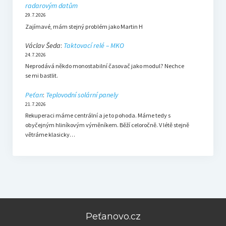
radarovým datům
29.7.2026
Zajímavé, mám stejný problém jako Martin H
Václav Šeda
:
Taktovací relé – MKO
24.7.2026
Neprodává někdo monostabilní časovač jako modul? Nechce
se mi bastlit.
Peťan
:
Teplovodní solární panely
21.7.2026
Rekuperaci máme centrální a je to pohoda. Máme tedy s
obyčejným hliníkovým výměníkem. Běží celoročně. V létě stejně
větráme klasicky…
Peťanovo.cz