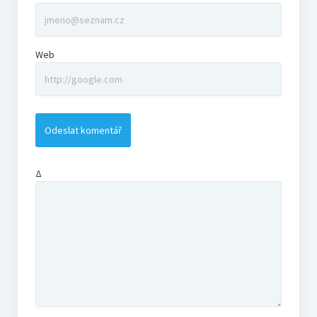
Web
Δ