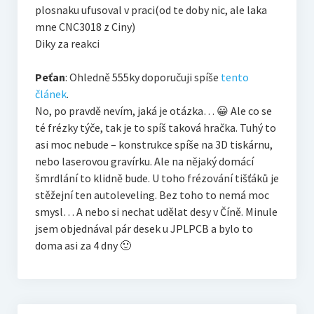
plosnaku ufusoval v praci(od te doby nic, ale laka
mne CNC3018 z Ciny)
Diky za reakci
Peťan
: Ohledně 555ky doporučuji spíše
tento
článek
.
No, po pravdě nevím, jaká je otázka… 😀 Ale co se
té frézky týče, tak je to spíš taková hračka. Tuhý to
asi moc nebude – konstrukce spíše na 3D tiskárnu,
nebo laserovou gravírku. Ale na nějaký domácí
šmrdlání to klidně bude. U toho frézování tišťáků je
stěžejní ten autoleveling. Bez toho to nemá moc
smysl… A nebo si nechat udělat desy v Číně. Minule
jsem objednával pár desek u JPLPCB a bylo to
doma asi za 4 dny 🙂