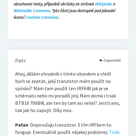
obsahovat texty, případně obrázky ze stránek
Wikipedia
a
Wikimedia Commons
. Tyto části jsou dostupné pod původní
licencí
Creative Commons
.
Odpovědět
Petr
Ahoj, dělám ohradník s tímto obvodem a chtěl
bych se zeptat, jaký tranzistor mám použít na
spínání? Mám tam použít ten IRF640 jak je ve
schématu nebo mi poradíš jiný. Mám doma i triak
BTB16 700BW, ale ten by tam asi nešel? Jestli ano,
tak jak ho zapojit. Díky moc.
Peťan
: Doporučuju tranzistor. S tím IRFkem to
funguje. Eventuálně použít nějakej podobnej.
Triak