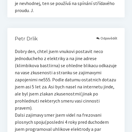
je nevhodnej, ten se používá na spínání střídavého
proudu. J.
Odpovědět
Petr Drlik
Dobry den, chtel jsem vnukovi postavit neco
jednoducheho z elektriky a na jine adrese
(klimbikova bastlirna) se ohledne blikacu odkazuje
na vase zkusenosti a stranku se zajimavymi
zapojenimi ne555. Podle datumu ostatnich dotazu
jsem asi 5 let za. Asi bych nasel na internetu jinde,
ale byl jsem zlakan zkusenostmi(jinak po
prohlednuti nekterych smeru vasi cinnosti
pravem).
Dalsi zajimavy smer jsem videl na frezovani
plosnych spoju(posledni 4 roky pred duchodem
jsem programoval uhlikove elektrody a par