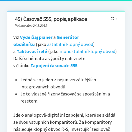
45) Časovač 555, popis, aplikace
2
Publikováno 24.1.2012
Viz
Vyderžaj pianer
a
Generátor
obdélníku
(jako
astabilní klopný obvod
)
a
Taktovací relé
(jako
monostabilní klopný obvod
).
Další schémata a výpočty naleznete
v článku
Zapojení časovače 555
.
Jedná se o jeden z nejuniverzálnějších
integrovaných obvodů.
Je to vlastně řízený časovač se spouštěním a
resetem.
Jde o analogově-digitální zapojení, které se skládá
ze dvou vstupních komparátorů. Za komparátory
následuje klopný obvod R-S, invertující zesilovač