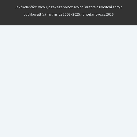
Jakékoliv části webu je zakázáno bez svolení autora a uvedení zdroje
publikovat! (c) mylms.cz 2006 - 2025; (c) petanovo.cz 2026