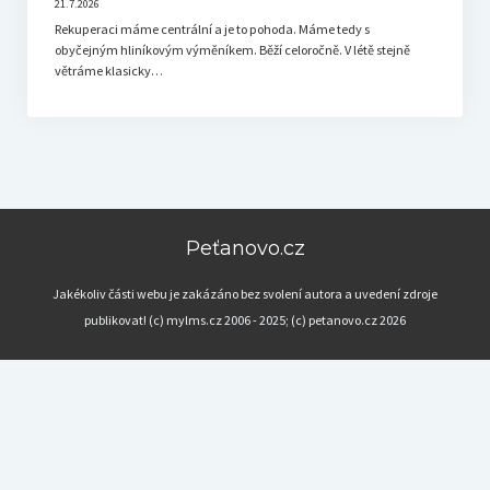
21.7.2026
Rekuperaci máme centrální a je to pohoda. Máme tedy s
obyčejným hliníkovým výměníkem. Běží celoročně. V létě stejně
větráme klasicky…
Peťanovo.cz
Jakékoliv části webu je zakázáno bez svolení autora a uvedení zdroje
publikovat! (c) mylms.cz 2006 - 2025; (c) petanovo.cz 2026