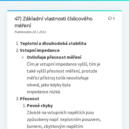
47) Základní vlastnosti číslicového
0
měření
Publikováno 24.1.2012
Teplotní a dlouhodobá stabilita
Vstupní impedance
Ovlivňuje přesnost měření
Čím je vstupní impedance vyšší, tím je
také vyšší přesnost měření, protože
měřicí přístroj tolik neovlivňuje
obvod, jako kdyby byla
impedance nízká.
Přesnost
Pevné chyby
Závislé na vstupních napětích jsou
způsobeny např. teplotním posuvem,
šumem, zbytkovým napětím