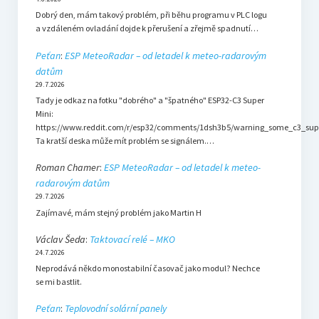
Dobrý den, mám takový problém, při běhu programu v PLC logu
a vzdáleném ovladání dojde k přerušení a zřejmě spadnutí…
Peťan
:
ESP MeteoRadar – od letadel k meteo-radarovým
datům
29.7.2026
Tady je odkaz na fotku "dobrého" a "špatného" ESP32-C3 Super
Mini:
https://www.reddit.com/r/esp32/comments/1dsh3b5/warning_some_c3_sup
Ta kratší deska může mít problém se signálem.…
Roman Chamer
:
ESP MeteoRadar – od letadel k meteo-
radarovým datům
29.7.2026
Zajímavé, mám stejný problém jako Martin H
Václav Šeda
:
Taktovací relé – MKO
24.7.2026
Neprodává někdo monostabilní časovač jako modul? Nechce
se mi bastlit.
Peťan
:
Teplovodní solární panely