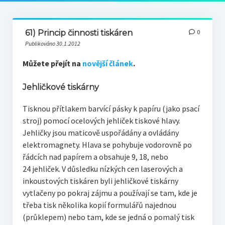
61) Princip činnosti tiskáren
0
Publikováno 30.1.2012
Můžete přejít na
novější článek
.
Jehličkové tiskárny
Tisknou přítlakem barvící pásky k papíru (jako psací
stroj) pomocí ocelových jehliček tiskové hlavy.
Jehličky jsou maticově uspořádány a ovládány
elektromagnety. Hlava se pohybuje vodorovně po
řádcích nad papírem a obsahuje 9, 18, nebo
24 jehliček. V důsledku nízkých cen laserových a
inkoustových tiskáren byli jehličkové tiskárny
vytlačeny po pokraj zájmu a používají se tam, kde je
třeba tisk několika kopií formulářů najednou
(průklepem) nebo tam, kde se jedná o pomalý tisk