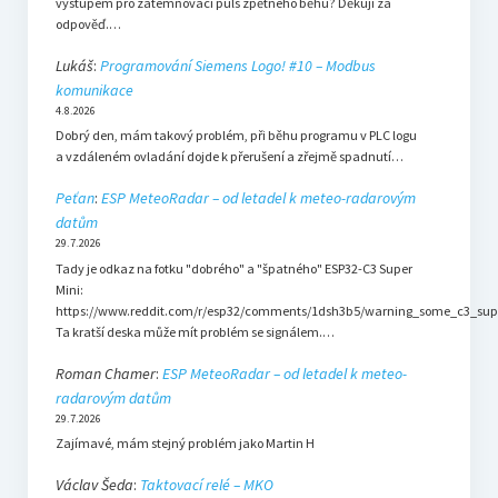
výstupem pro zatemňovací puls zpětného běhu? Děkuji za
odpověď.…
Lukáš
:
Programování Siemens Logo! #10 – Modbus
komunikace
4.8.2026
Dobrý den, mám takový problém, při běhu programu v PLC logu
a vzdáleném ovladání dojde k přerušení a zřejmě spadnutí…
Peťan
:
ESP MeteoRadar – od letadel k meteo-radarovým
datům
29.7.2026
Tady je odkaz na fotku "dobrého" a "špatného" ESP32-C3 Super
Mini:
https://www.reddit.com/r/esp32/comments/1dsh3b5/warning_some_c3_sup
Ta kratší deska může mít problém se signálem.…
Roman Chamer
:
ESP MeteoRadar – od letadel k meteo-
radarovým datům
29.7.2026
Zajímavé, mám stejný problém jako Martin H
Václav Šeda
:
Taktovací relé – MKO