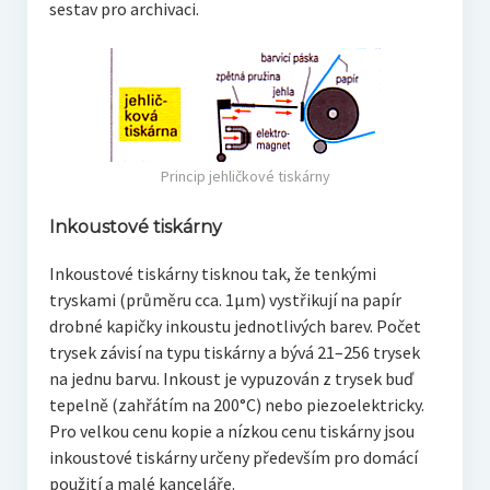
sestav pro archivaci.
Princip jehličkové tiskárny
Inkoustové tiskárny
Inkoustové tiskárny tisknou tak, že tenkými
tryskami (průměru cca. 1μm) vystřikují na papír
drobné kapičky inkoustu jednotlivých barev. Počet
trysek závisí na typu tiskárny a bývá 21–256 trysek
na jednu barvu. Inkoust je vypuzován z trysek buď
tepelně (zahřátím na 200°C) nebo piezoelektricky.
Pro velkou cenu kopie a nízkou cenu tiskárny jsou
inkoustové tiskárny určeny především pro domácí
použití a malé kanceláře.