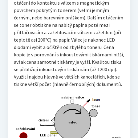
otáčení do kontaktu s válcem s magnetickým
povrchem pokrytým tonerem (velmi jemným
černým, nebo barevným práškem). Dalším otáčením
se toner obtiskne na nabitý papír a poté mezi
přitlačovacím a zažehlovacím válcem zažehlen (při
teplotě asi 200°C) na papír. Válec je nakonec LED
diodami vybit a očištěn od zbylého toneru. Cena
kopie je v porovnání s inkoustovými tiskárnami nižší,
avšak cena samotné tiskárny je vyšší. Kvalitou tisku
se přibližují inkoustovým tiskárnám (až 1200 dpi).
Využití najdou hlavně ve větších kancelářích, kde se
tiskne větší počet (hlavně černobílých) dokumentů.