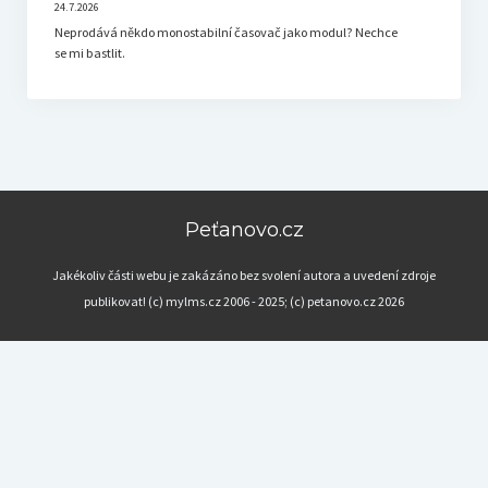
24.7.2026
Neprodává někdo monostabilní časovač jako modul? Nechce
se mi bastlit.
Peťanovo.cz
Jakékoliv části webu je zakázáno bez svolení autora a uvedení zdroje
publikovat! (c) mylms.cz 2006 - 2025; (c) petanovo.cz 2026