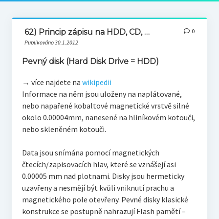
62) Princip zápisu na HDD, CD, …
0
Publikováno 30.1.2012
Pevný disk (Hard Disk Drive = HDD)
→ více najdete na
wikipedii
Informace na něm jsou uloženy na naplátované,
nebo napařené kobaltové magnetické vrstvě silné
okolo 0.00004mm, nanesené na hliníkovém kotouči,
nebo skleněném kotouči.
Data jsou snímána pomocí magnetických
čtecích/zapisovacích hlav, které se vznášejí asi
0.00005 mm nad plotnami. Disky jsou hermeticky
uzavřeny a nesmějí být kvůli vniknutí prachu a
magnetického pole otevřeny. Pevné disky klasické
konstrukce se postupně nahrazují Flash pamětí –