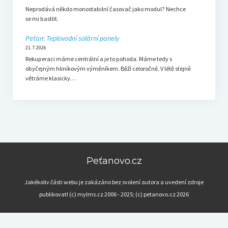
Neprodává někdo monostabilní časovač jako modul? Nechce
se mi bastlit.
Peťan
:
Teplovodní solární panely
21.7.2026
Rekuperaci máme centrální a je to pohoda. Máme tedy s
obyčejným hliníkovým výměníkem. Běží celoročně. V létě stejně
větráme klasicky…
Peťanovo.cz
Jakékoliv části webu je zakázáno bez svolení autora a uvedení zdroje
publikovat! (c) mylms.cz 2006 - 2025; (c) petanovo.cz 2026