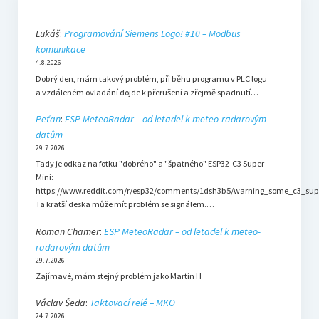
Lukáš
:
Programování Siemens Logo! #10 – Modbus
komunikace
4.8.2026
Dobrý den, mám takový problém, při běhu programu v PLC logu
a vzdáleném ovladání dojde k přerušení a zřejmě spadnutí…
Peťan
:
ESP MeteoRadar – od letadel k meteo-radarovým
datům
29.7.2026
Tady je odkaz na fotku "dobrého" a "špatného" ESP32-C3 Super
Mini:
https://www.reddit.com/r/esp32/comments/1dsh3b5/warning_some_c3_sup
Ta kratší deska může mít problém se signálem.…
Roman Chamer
:
ESP MeteoRadar – od letadel k meteo-
radarovým datům
29.7.2026
Zajímavé, mám stejný problém jako Martin H
Václav Šeda
:
Taktovací relé – MKO
24.7.2026