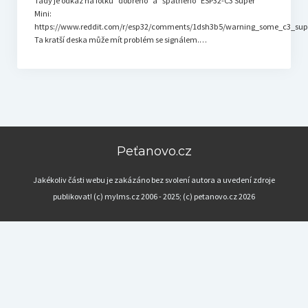
Tady je odkaz na fotku "dobrého" a "špatného" ESP32-C3 Super
Mini:
https://www.reddit.com/r/esp32/comments/1dsh3b5/warning_some_c3_sup
Ta kratší deska může mít problém se signálem.…
Peťanovo.cz
Jakékoliv části webu je zakázáno bez svolení autora a uvedení zdroje
publikovat! (c) mylms.cz 2006 - 2025; (c) petanovo.cz 2026