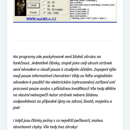
Na programy zde poskytované není žádná záruka na
funkčnost. Jednotlivé články, stejně jako celý obsah stránek
není návodem a slouží pouze k studijním účelům. Zapojení výše
mají pouze informativní charakter! Vždy se řiďte originálním
návodem k použití! Na elektrickém (vyhrazeném) zařízení smí
pracovat pouze osoba s příslušnou kvalifikací! Vše tedy děláte
na vlastní nebezpečí! Autor stránek nebere žádnou
zodpovědnost za případné újmy na zdraví, životě, majetku a
jiné!
I když jsou články psány s co největší pečlivostí, mohou
obsahovat chyby. Vše tedy bez záruky!