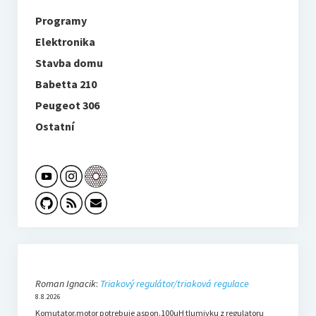
Programy
Elektronika
Stavba domu
Babetta 210
Peugeot 306
Ostatní
Roman Ignacik
:
Triakový regulátor/triaková regulace
8.8.2026
Komutator.motor potrebuje aspon.100uH tlumivku z regulatoru