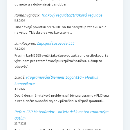
do motoru a dobrynje aj rc snubber
Roman Ignacik
:
Triakový regulátor/triaková regulace
8.8.2026
Ono dávajú pokiatku pri "4000" ha-ha na vystup z triaku a nie
na vstup. Tk bola prva vec ktoru som…
Jan Rozprim
:
Zapojení časovače 555
7.8.2026
Prosím, lze NE 555 využít jako časovou základnu osciloskopu, i s
výstupem pro zatemňovací puls zpětného běhu? Děkuji za
odpověď.…
Lukáš
:
Programování Siemens Logo! #10 – Modbus
komunikace
4.8.2026
Dobrý den, mám takový problém, při běhu programu v PLC logu
a vzdáleném ovladání dojde k přerušení a zřejmě spadnutí…
Peťan
:
ESP MeteoRadar – od letadel k meteo-radarovým
datům
29.7.2026