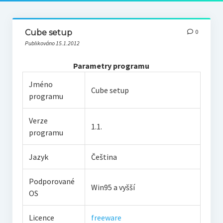
Cube setup
0
Publikováno 15.1.2012
Parametry programu
Jméno
Cube setup
programu
Verze
1.1.
programu
Jazyk
Čeština
Podporované
Win95 a vyšší
OS
Licence
freeware