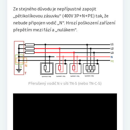
Ze stejného důvodu je nepřípustné zapojit
„pětikolíkovou zásuvku“ (400V 3P+N+PE) tak, že
nebude připojen vodič „N“. Hrozí poškození zařízení
přepětím mezi fází a „nulákem“.
Přerušený vodič N v síti TN-S (nebo TN-C-S)