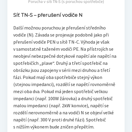
Porucha v síti TN-S (s poruchou spotřebiče)
Síť TN-S – přerušení vodiče N
Další možnou poruchou je přerušení středního
vodiče (N). Závada se projevuje podobně jako při
přerušení vodiče PEN u sítě TN-C. Výhoda je však
v samostatně taženém vodiči PE. Na přístrojích se
neobjeví nebezpečné dotykové napětí ale napětí na
spotřebičích „plave“. Druhý a třetí spotřebič na
obrázku jsou zapojeny v sérii mezi druhou a třetí
fázi. Pokud mají oba spotřebiče stejný výkon
(stejnou impedanci), rozdělí se napětí rovnoměrně
mezi oba dva. Pokud má jeden spotřebič velkou
impedanci (např. 100W žárovka) a druhý spotřebič
malou impedanci (např. 2kW konvice), napětí se
rozdělí nerovnoměrně a na vodiči N se objeví velké
napětí (např. 300 V proti druhé fázi). Spotřebič
s nižším výkonem bude zničen přepětím.