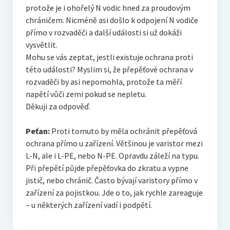
protože je i ohořelý N vodic hned za proudovým
chráničem. Nicméně asi došlo k odpojení N vodiče
přímo v rozvaděči a další události si už dokáži
vysvětlit.
Mohu se vás zeptat, jestli existuje ochrana proti
této události? Myslim si, že přepěťové ochrana v
rozvaděči by asi nepomohla, protože ta měří
napětí vůči zemi pokud se nepletu.
Děkuji za odpověď.
Peťan:
Proti tomuto by měla ochránit přepěťová
ochrana přímo u zařízení. Většinou je varistor mezi
L-N, ale i L-PE, nebo N-PE. Opravdu záleží na typu.
Při přepětí půjde přepěťovka do zkratu a vypne
jistič, nebo chránič. Často bývají varistory přímo v
zařízení za pojistkou. Jde o to, jak rychle zareaguje
– u některých zařízení vadí i podpětí.