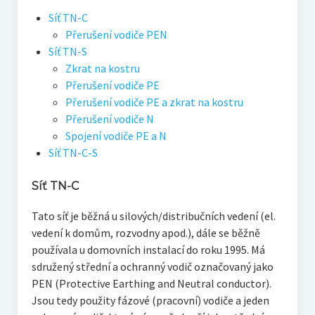
Síť TN-C
Přerušení vodiče PEN
Síť TN-S
Zkrat na kostru
Přerušení vodiče PE
Přerušení vodiče PE a zkrat na kostru
Přerušení vodiče N
Spojení vodiče PE a N
Síť TN-C-S
Síť TN-C
Tato síť je běžná u silových/distribučních vedení (el.
vedení k domům, rozvodny apod.), dále se běžně
používala u domovních instalací do roku 1995. Má
sdružený střední a ochranný vodič označovaný jako
PEN (Protective Earthing and Neutral conductor).
Jsou tedy použity fázové (pracovní) vodiče a jeden