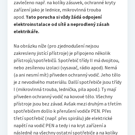
zavlečeno např. na kolíky zásuvek, ochranné kryty
zařízení jako je lednice, mikrovlnná trouba
apod.
Tato porucha si vždy žádá odpojení
elektroinstalace od sítě a neprodlený zásah
elektrikáře.
Na obrázku níže (pro zjednodušení nejsou
zakresleny jistící přístroje) je připojeno několik
přístrojů/spotřebičů. Spotřebič třídy II má dvojitou,
nebo zesílenou izolaci (vysavač, rádio apod). Nemá
(a ani nesmí mít) přiveden ochranný vodič. Jeho tělo
je z nevodivého materiálu. Další spotřebiče jsou třídy
I (mikrovlnná trouba, lednička, pila apod.). Ty mají
přiveden ochranný vodič na kovové tělo. Všechny
přístroje jsou bez závad. Avšak mezi druhým a třetím
spotřebičem došlo k přerušení vodiče PEN. Přes
třetí spotřebič (např. přes spirálu) jde elektrické
napětí na vodič PEN a tedy i na kryt zařízení a
následně na všechny ostatní spotřebiče a na kolíky