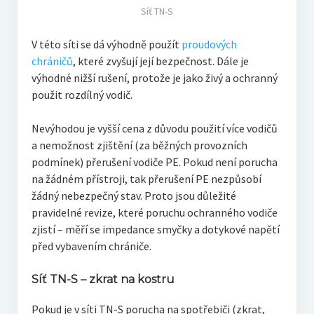
Síť TN-S
V této síti se dá výhodně použít
proudových
chráničů
, které zvyšují její bezpečnost. Dále je
výhodné nižší rušení, protože je jako živý a ochranný
použit rozdílný vodič.
Nevýhodou je vyšší cena z důvodu použití více vodičů
a nemožnost zjištění (za běžných provozních
podmínek) přerušení vodiče PE. Pokud není porucha
na žádném přístroji, tak přerušení PE nezpůsobí
žádný nebezpečný stav. Proto jsou důležité
pravidelné revize, které poruchu ochranného vodiče
zjistí – měří se impedance smyčky a dotykové napětí
před vybavením chrániče.
Síť TN-S – zkrat na kostru
Pokud je v síti TN-S porucha na spotřebiči (zkrat,