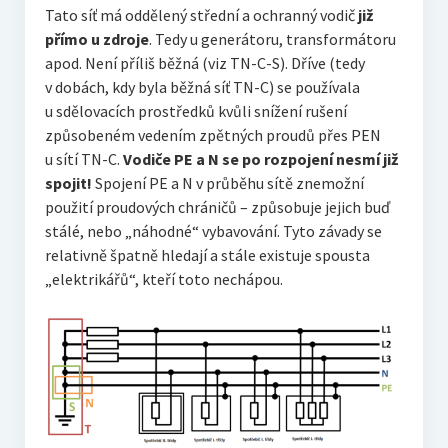
Tato síť má oddělený střední a ochranný vodič
již
přímo u zdroje
. Tedy u generátoru, transformátoru
apod. Není příliš běžná (viz TN-C-S). Dříve (tedy
v dobách, kdy byla běžná síť TN-C) se používala
u sdělovacích prostředků kvůli snížení rušení
způsobeném vedením zpětných proudů přes PEN
u sítí TN-C.
Vodiče PE a N se po rozpojení nesmí již
spojit!
Spojení PE a N v průběhu sítě znemožní
použití proudových chráničů – způsobuje jejich buď
stálé, nebo „náhodné“ vybavování. Tyto závady se
relativně špatně hledají a stále existuje spousta
„elektrikářů“, kteří toto nechápou.