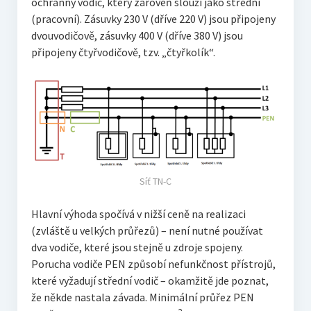
ochranný vodič, který zároveň slouží jako střední
(pracovní). Zásuvky 230 V (dříve 220 V) jsou připojeny
dvouvodičově, zásuvky 400 V (dříve 380 V) jsou
připojeny čtyřvodičově, tzv. „čtyřkolík“.
Síť TN-C
Hlavní výhoda spočívá v nižší ceně na realizaci
(zvláště u velkých průřezů) – není nutné používat
dva vodiče, které jsou stejně u zdroje spojeny.
Porucha vodiče PEN způsobí nefunkčnost přístrojů,
které vyžadují střední vodič – okamžitě jde poznat,
že někde nastala závada. Minimální průřez PEN