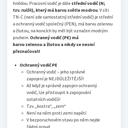
hnědou. Pracovní vodič je dále
střední vodič (N;
tzv.
nulák
), který má barvu světle modrou
. V síti
TN-C (není zde samostatný střední vodič) je střední
a ochranný vodič společný (PEN), má barvu zelenou
a žlutou, na koncích by měl být označen modrým
pruhem.
Ochranný vodič (PE) má
barvu zelenou a
žlutou a nikdy se nesmí
přeznačovat!
Ochranný vodič PE
Ochranný vodič – jeho správné
zapojení je NEJDŮLEŽITĚJŠÍ!
Až když je správně zapojen ochranný
vodič, lze přistoupit k zapojování
ostatních vodičů!
Tzv. „kostra“, „zem“
Není na něm proti zemi napětí
V bezporuchovém stavu po něm nejde
žádný proud