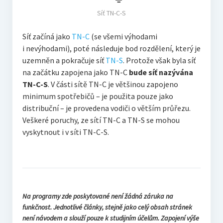
Síť TN-C-S
Síť začíná jako
TN-C
(se všemi výhodami
i nevýhodami), poté následuje bod rozdělení, který je
uzemněn a pokračuje síť
TN-S
. Protože však byla síť
na začátku zapojena jako TN-C
bude síť nazývána
TN-C-S
. V části sítě TN-C je většinou zapojeno
minimum spotřebičů – je použita pouze jako
distribuční – je provedena vodiči o větším průřezu.
Veškeré poruchy, ze sítí TN-C a TN-S se mohou
vyskytnout i v síti TN-C-S.
Na programy zde poskytované není žádná záruka na
funkčnost. Jednotlivé články, stejně jako celý obsah stránek
není návodem a slouží pouze k studijním účelům. Zapojení výše