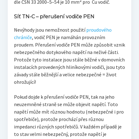
2
dle ČSN 33 2000–5–54 je 10 mm
pro Cu vodič.
Síť TN-C – přerušení vodiče PEN
Nevýhody jsou nemožnost použití
proudového
chrániče
, vodič PEN je namáhán provozním
proudem. Přerušení vodiče PEN může způsobit vznik
nebezpečného dotykového napětí na neživé části
.
Protože tyto instalace jsou stále běžné v domovních
instalacích provedených hliníkovými vodiči, jsou tyto
závady stále běžnější a velice nebezpečné = život
ohrožující!
Pokud dojde k přerušení vodiče PEN, tak na jeho
neuzemněné straně se může objevit napětí. Toto
napětí může mít různou hodnotu (nebezpečné i pro
spotřebiče), protože prochází přes různou
impedanci různých spotřebičů. V každém případě je
to stav velmi nebezpečný, protože napětí je