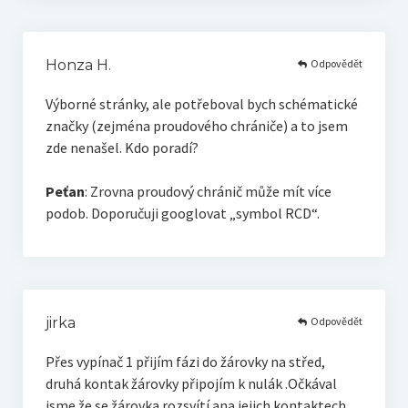
Odpovědět
Honza H.
Výborné stránky, ale potřeboval bych schématické
značky (zejména proudového chrániče) a to jsem
zde nenašel. Kdo poradí?
Peťan
: Zrovna proudový chránič může mít více
podob. Doporučuji googlovat „symbol RCD“.
Odpovědět
jirka
Přes vypínač 1 přijím fázi do žárovky na střed,
druhá kontak žárovky připojím k nulák .Očkával
jsme že se žárovka rozsvítí ana jejich kontaktech