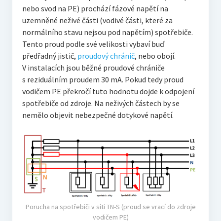
nebo svod na PE) prochází fázové napětí na
uzemněné neživé části (vodivé části, které za
normálního stavu nejsou pod napětím) spotřebiče.
Tento proud podle své velikosti vybaví buď
předřadný jistič,
proudový chránič
, nebo obojí.
V instalacích jsou běžné proudové chrániče
s reziduálním proudem 30 mA. Pokud tedy proud
vodičem PE překročí tuto hodnotu dojde k odpojení
spotřebiče od zdroje. Na neživých částech by se
nemělo objevit nebezpečné dotykové napětí.
Porucha na spotřebiči v síti TN-S (proud se vrací do zdroje
vodičem PE)