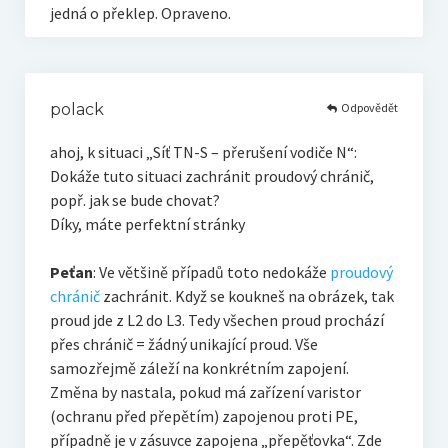
jedná o překlep. Opraveno.
Odpovědět
polack
ahoj, k situaci „Síť TN-S – přerušení vodiče N“:
Dokáže tuto situaci zachránit proudový chránič,
popř. jak se bude chovat?
Díky, máte perfektní stránky
Peťan
: Ve většině případů toto nedokáže
proudový
chránič
zachránit. Když se koukneš na obrázek, tak
proud jde z L2 do L3. Tedy všechen proud prochází
přes chránič = žádný unikající proud. Vše
samozřejmě záleží na konkrétním zapojení.
Změna by nastala, pokud má zařízení varistor
(ochranu před přepětím) zapojenou proti PE,
případně je v zásuvce zapojena „přepěťovka“. Zde