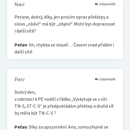
Odpovědět
Navi
Petane, dobrý, díky, jen prosím oprav překlepy a
slovo „oběví“ má být „objeví“. Mohl bys dopracovat
i další sítě?
Peťan
: hh, chybka se vloudí… Časem snad přidám i
další sítě.
Odpovědět
Petr
Dobrý den,
v odstavci k PE vodiči v řádku „Vyskytuje se v síti
TN-S, ST-C-S“ je předpokládám překlep a druhá síť
by měla být TN-C-S ?
Peťan
: Díky za upozornění. Ano, samozřejmě se