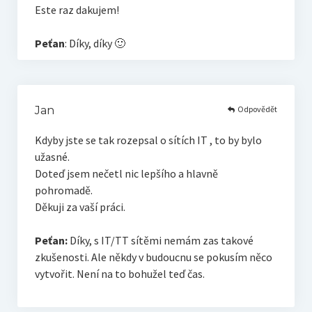
Este raz dakujem!
Peťan
: Díky, díky 🙂
Odpovědět
Jan
Kdyby jste se tak rozepsal o sítích IT , to by bylo
užasné.
Doteď jsem nečetl nic lepšího a hlavně
pohromadě.
Děkuji za vaší práci.
Peťan:
Díky, s IT/TT sítěmi nemám zas takové
zkušenosti. Ale někdy v budoucnu se pokusím něco
vytvořit. Není na to bohužel teď čas.