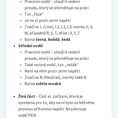
Pracovní vodič – slouží k vedení
proudu, který se přeměňuje na práci
Tzv. „fáze“
Je na ní proti zemi napětí
Značí se L (Line), L1, L2, L3; svorky U, V,
W, případně R, S, T, dříve i X, Y, Z
Barva
černá
,
hnědá
,
šedá
Střední vodič
Pracovní vodič – slouží k vedení
proudu, který se přeměňuje na práci
Také nulový vodič, tzv. „nulák“
Není na něm proti zemi napětí
Značí se N (Neutral), svorky také N
Barva
světle modrá
Živá část
– Část el. zařízení, která je
vyrobena pro to, aby na ní bylo za běžného
provozu přítomno napětí. Nezahrnuje
vodič PEN.