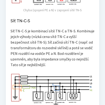
Chyba (spojení PE a N) v zapojení sítě TN-S
Síť TN-C-S
Síť TN-C-S je kombinací sítě TN-C a TN-S. Kombinuje
jejich výhody (nízká cena sítě TN-C a vyšší
bezpečnost sítě TN-S). Síť začíná sítí TN-C (např. od
transformátoru do rozvodné skříně) a poté se vodič
PEN rozdělí na vodiče PE a N. Bod rozdělení je
uzemněn, aby byla impedance smyčky co nejnižší.
Tato síť je nejběžnější.