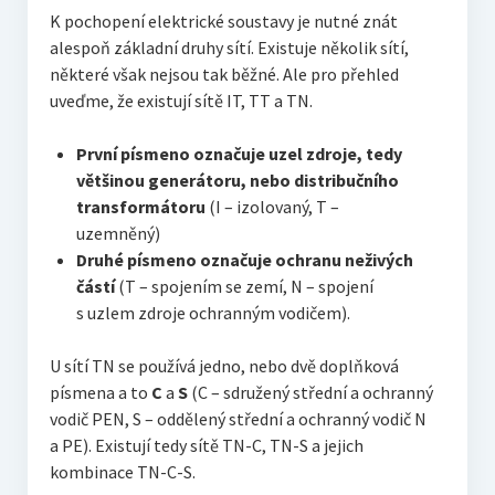
K pochopení elektrické soustavy je nutné znát
alespoň základní druhy sítí. Existuje několik sítí,
některé však nejsou tak běžné. Ale pro přehled
uveďme, že existují sítě IT, TT a TN.
První písmeno označuje uzel zdroje, tedy
většinou generátoru, nebo distribučního
transformátoru
(I – izolovaný, T –
uzemněný)
Druhé písmeno označuje ochranu neživých
částí
(T – spojením se zemí, N – spojení
s uzlem zdroje ochranným vodičem).
U sítí TN se používá jedno, nebo dvě doplňková
písmena a to
C
a
S
(C – sdružený střední a ochranný
vodič PEN, S – oddělený střední a ochranný vodič N
a PE). Existují tedy sítě TN-C, TN-S a jejich
kombinace TN-C-S.