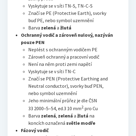
Vyskytuje se v síti TN-S, TN-C-S
Značí se PE (Protective Earth), svorky
buď PE, nebo symbol uzemnění
Barva
zelená
a
žlutá
Ochranný vodič a zároveň nulový
, nazýván
pouze PEN
Neplést s ochranným vodičem PE
Zároveň ochranný a pracovní vodič
Není na něm proti zemi napětí
Vyskytuje se v síti TN-C
Značí se PEN (Protective Earthing and
Neutral conductor), svorky buď PEN,
nebo symbol uzemnění
Jeho minimální průřez je dle ČSN
2
33 2000–5–54, ed.3 10 mm
pro Cu
Barva
zelená
,
zelená
a
žlutá
na
koncích označená
světle modře
Fázový vodič