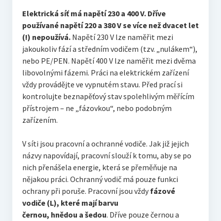
Elektrická síť má napětí 230 a 400 V. Dříve
používané napětí 220 a 380 V se více než dvacet let
(!) nepoužívá.
Napětí 230 V lze naměřit mezi
jakoukoliv fází a středním vodičem (tzv. „nulákem“),
nebo PE/PEN. Napětí 400 V lze naměřit mezi dvěma
libovolnými fázemi. Práci na elektrickém zařízení
vždy provádějte ve vypnutém stavu. Před prací si
kontrolujte beznapěťový stav spolehlivým měřícím
přístrojem – ne „fázovkou“, nebo podobným
zařízením.
V síti jsou pracovní a ochranné vodiče. Jak již jejich
názvy napovídají, pracovní slouží k tomu, aby se po
nich přenášela energie, která se přeměňuje na
nějakou práci. Ochranný vodič má pouze funkci
ochrany při poruše. Pracovní jsou vždy
fázové
vodiče (L), které mají barvu
černou, hnědou a šedou
. Dříve pouze černou a