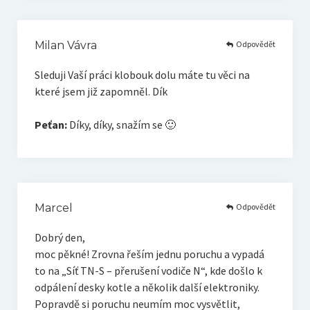
Odpovědět
Milan Vávra
Sleduji Vaší práci klobouk dolu máte tu věci na
které jsem již zapomněl. Dík
Peťan:
Díky, díky, snažím se 🙂
Odpovědět
Marcel
Dobrý den,
moc pěkné! Zrovna řeším jednu poruchu a vypadá
to na „Síť TN-S – přerušení vodiče N“, kde došlo k
odpálení desky kotle a několik další elektroniky.
Popravdě si poruchu neumím moc vysvětlit,