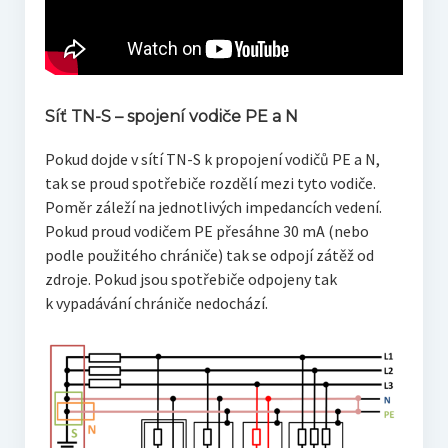
Síť TN-S – spojení vodiče PE a N
Pokud dojde v sítí TN-S k propojení vodičů PE a N,
tak se proud spotřebiče rozdělí mezi tyto vodiče.
Poměr záleží na jednotlivých impedancích vedení.
Pokud proud vodičem PE přesáhne 30 mA (nebo
podle použitého chrániče) tak se odpojí zátěž od
zdroje. Pokud jsou spotřebiče odpojeny tak
k vypadávání chrániče nedochází.