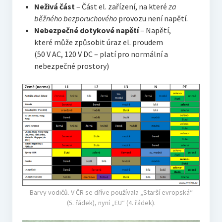
Neživá část
– Část el. zařízení, na které
za
běžného bezporuchového
provozu není napětí.
Nebezpečné dotykové napětí
– Napětí,
které může způsobit úraz el. proudem
(50 V AC, 120 V DC – platí pro normální a
nebezpečné prostory)
Barvy vodičů. V ČR se dříve používala „Starší evropská“
(5. řádek), nyní „EU“ (4. řádek).