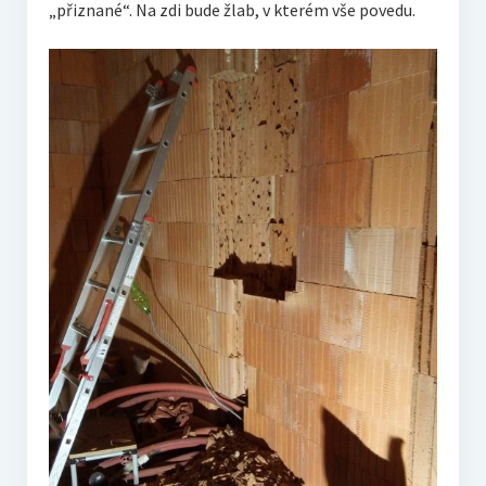
„přiznané“. Na zdi bude žlab, v kterém vše povedu.