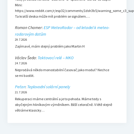
Mini:
https://www.reddit.com/r/esp32/comments/1dsh3b5/warning_some_c3_sup
Ta kratší deska může mít problém se signálem.…
Roman Chamer
:
ESP MeteoRadar – od letadel k meteo-
radarovým datům
29.7.2026
Zajímavé, mám stejný problém jako Martin H
Václav Šeda
:
Taktovací relé – MKO
24.7.2026
Neprodává někdo monostabilní časovač jako modul? Nechce
se mi bastlit.
Peťan
:
Teplovodní solární panely
21.7.2026
Rekuperaci máme centrální a je to pohoda. Máme tedy s
obyčejným hliníkovým výměníkem. Běží celoročně. V létě stejně
větráme klasicky…