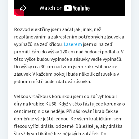
Rozvod elektřiny jsem začal jak jinak, než
rozplánováním a zakreslením potřebných zásuvek a
vypínačů na zeď křídou.
Laserem
jsem si na zeď
promítl čáru do výšky 120 cm nad budoucí podlahu. V
této výšce budou vypínače a zásuvky vedle vypínačů.
Do výšky cca 30 cm nad zem jsem zakreslil pozice
zásuvek. V každém pokoji bude několik zásuvek a v
jednom místě bude i datová zásuvka.
Velkou vrtačkou s korunkou jsem do zdí vyhloubil
díry na krabice KU68. Když v této fázi ujede korunka o
centimetr, nic se neděje. Při sádrování krabiček se
doměřuje vše ještě jednou. Ke všem krabičkám jsem
flexou vyřízl drážku od země. Důležité je, aby drážka
šla vždy vertikálně bez nějakých zatáček. Do