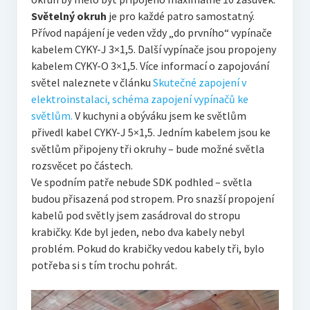
Světelný okruh
je pro každé patro samostatný.
Přívod napájení je veden vždy „do prvního“ vypínače
kabelem CYKY-J 3×1,5. Další vypínače jsou propojeny
kabelem CYKY-O 3×1,5. Více informací o zapojování
světel naleznete v článku
Skutečné zapojení v
elektroinstalaci, schéma zapojení vypínačů ke
světlům.
V kuchyni a obýváku jsem ke světlům
přivedl kabel CYKY-J 5×1,5. Jedním kabelem jsou ke
světlům připojeny tři okruhy – bude možné světla
rozsvěcet po částech.
Ve spodním patře nebude SDK podhled – světla
budou přisazená pod stropem. Pro snazší propojení
kabelů pod světly jsem zasádroval do stropu
krabičky. Kde byl jeden, nebo dva kabely nebyl
problém. Pokud do krabičky vedou kabely tři, bylo
potřeba si s tím trochu pohrát.