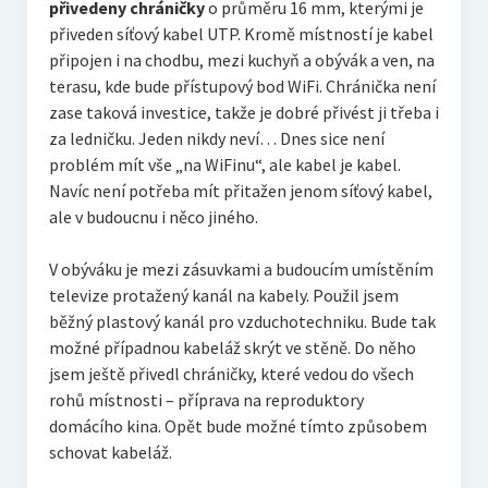
přivedeny chráničky
o průměru 16 mm, kterými je
přiveden síťový kabel UTP. Kromě místností je kabel
připojen i na chodbu, mezi kuchyň a obývák a ven, na
terasu, kde bude přístupový bod WiFi. Chránička není
zase taková investice, takže je dobré přivést ji třeba i
za ledničku. Jeden nikdy neví… Dnes sice není
problém mít vše „na WiFinu“, ale kabel je kabel.
Navíc není potřeba mít přitažen jenom síťový kabel,
ale v budoucnu i něco jiného.
V obýváku je mezi zásuvkami a budoucím umístěním
televize protažený kanál na kabely. Použil jsem
běžný plastový kanál pro vzduchotechniku. Bude tak
možné případnou kabeláž skrýt ve stěně. Do něho
jsem ještě přivedl chráničky, které vedou do všech
rohů místnosti – příprava na reproduktory
domácího kina. Opět bude možné tímto způsobem
schovat kabeláž.