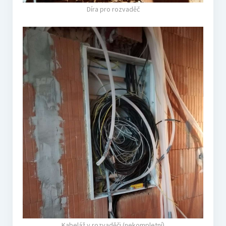
Díra pro rozvaděč
Kabeláž v rozvaděči (nekompletní)