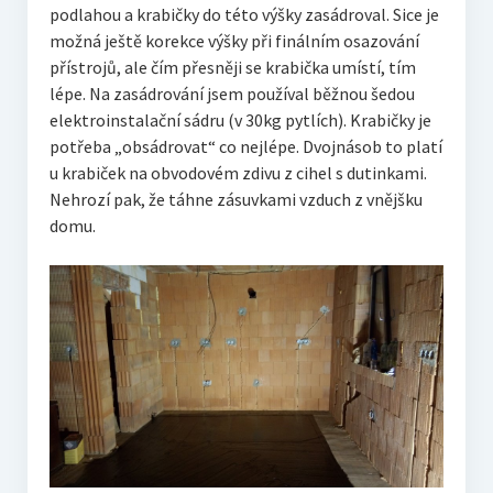
podlahou a krabičky do této výšky zasádroval. Sice je
možná ještě korekce výšky při finálním osazování
přístrojů, ale čím přesněji se krabička umístí, tím
lépe. Na zasádrování jsem používal běžnou šedou
elektroinstalační sádru (v 30kg pytlích). Krabičky je
potřeba „obsádrovat“ co nejlépe. Dvojnásob to platí
u krabiček na obvodovém zdivu z cihel s dutinkami.
Nehrozí pak, že táhne zásuvkami vzduch z vnějšku
domu.