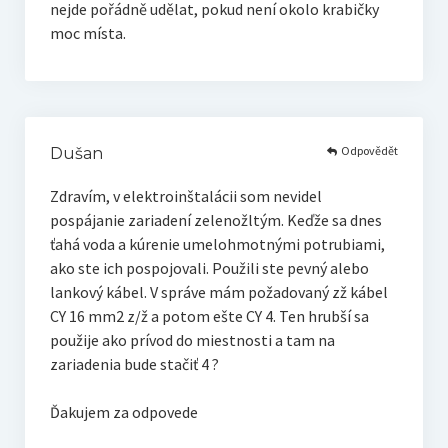
nejde pořádně udělat, pokud není okolo krabičky
moc místa.
Odpovědět
Dušan
Zdravím, v elektroinštalácii som nevidel
pospájanie zariadení zelenožltým. Keďže sa dnes
ťahá voda a kúrenie umelohmotnými potrubiami,
ako ste ich pospojovali. Použili ste pevný alebo
lankový kábel. V správe mám požadovaný zž kábel
CY 16 mm2 z/ž a potom ešte CY 4. Ten hrubší sa
použije ako prívod do miestnosti a tam na
zariadenia bude stačiť 4 ?
Ďakujem za odpovede