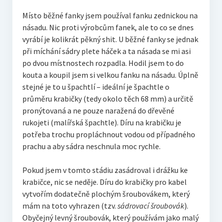
Místo běžné fanky jsem používal fanku zednickou na
násadu. Nic proti výrobcům fanek, ale to co se dnes
vyrábí je kolikrát pěkný shit. U běžné fanky se jednak
při míchání sádry plete háček a ta násada se mi asi
po dvou místnostech rozpadla. Hodil jsem to do
kouta a koupil jsem si velkou fanku na násadu. Úplně
stejné je to u špachtlí – ideální je špachtle o
průměru krabičky (tedy okolo těch 68 mm) a určitě
pronýtovaná a ne pouze naražená do dřevěné
rukojeti (malířská špachtle). Díru na krabičku je
potřeba trochu propláchnout vodou od případného
prachu a aby sádra neschnula moc rychle.
Pokud jsem v tomto stádiu zasádroval i drážku ke
krabičce, nic se neděje. Díru do krabičky pro kabel
vytvořím dodatečně plochým šroubovákem, který
mám na toto vyhrazen (tzv.
sádrovací šroubovák
).
Obyčejný levný šroubovák, který používám jako malý