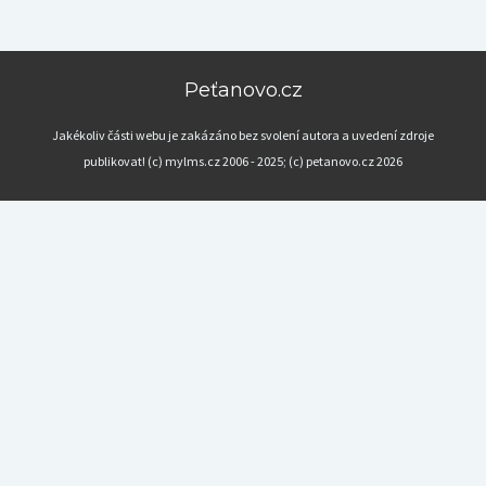
Peťanovo.cz
Jakékoliv části webu je zakázáno bez svolení autora a uvedení zdroje
publikovat! (c) mylms.cz 2006 - 2025; (c) petanovo.cz 2026