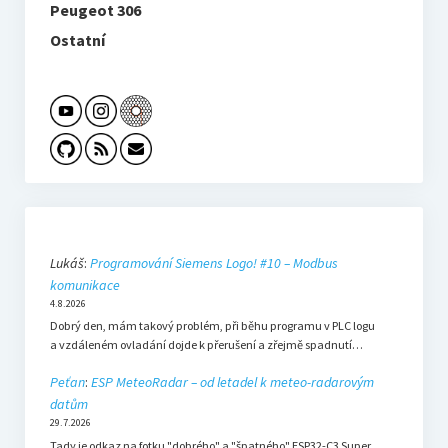
Peugeot 306
Ostatní
Lukáš
:
Programování Siemens Logo! #10 – Modbus
komunikace
4.8.2026
Dobrý den, mám takový problém, při běhu programu v PLC logu
a vzdáleném ovladání dojde k přerušení a zřejmě spadnutí…
Peťan
:
ESP MeteoRadar – od letadel k meteo-radarovým
datům
29.7.2026
Tady je odkaz na fotku "dobrého" a "špatného" ESP32-C3 Super