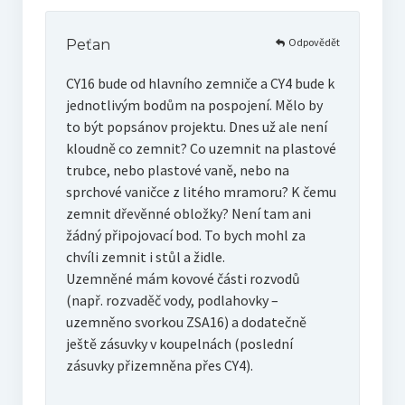
Odpovědět
Peťan
CY16 bude od hlavního zemniče a CY4 bude k
jednotlivým bodům na pospojení. Mělo by
to být popsánov projektu. Dnes už ale není
kloudně co zemnit? Co uzemnit na plastové
trubce, nebo plastové vaně, nebo na
sprchové vaničce z litého mramoru? K čemu
zemnit dřevěnné obložky? Není tam ani
žádný připojovací bod. To bych mohl za
chvíli zemnit i stůl a židle.
Uzemněné mám kovové části rozvodů
(např. rozvaděč vody, podlahovky –
uzemněno svorkou ZSA16) a dodatečně
ještě zásuvky v koupelnách (poslední
zásuvky přizemněna přes CY4).