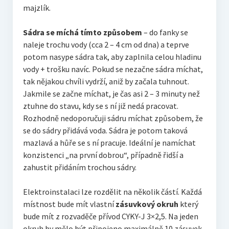
majzlík.
Sádra se míchá tímto způsobem
– do fanky se
naleje trochu vody (cca 2 – 4 cm od dna) a teprve
potom nasype sádra tak, aby zaplnila celou hladinu
vody + trošku navíc. Pokud se nezačne sádra míchat,
tak nějakou chvíli vydrží, aniž by začala tuhnout.
Jakmile se začne míchat, je čas asi 2 – 3 minuty než
ztuhne do stavu, kdy se s ní již nedá pracovat.
Rozhodně nedoporučuji sádru míchat způsobem, že
se do sádry přidává voda. Sádra je potom taková
mazlavá a hůře se s ní pracuje. Ideální je namíchat
konzistenci „na první dobrou“, případně řidší a
zahustit přidáním trochou sádry.
Elektroinstalaci lze rozdělit na několik částí. Každá
místnost bude mít vlastní
zásuvkový okruh
který
bude mít z rozvaděče přívod CYKY-J 3×2,5. Na jeden
okruh by mělo být připojeno maximálně 10 zásuvek.