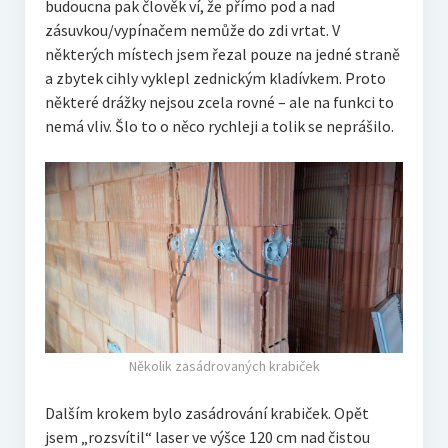
budoucna pak člověk ví, že přímo pod a nad
zásuvkou/vypínačem nemůže do zdi vrtat. V
některých místech jsem řezal pouze na jedné straně
a zbytek cihly vyklepl zednickým kladívkem. Proto
některé drážky nejsou zcela rovné – ale na funkci to
nemá vliv. Šlo to o něco rychleji a tolik se neprášilo.
Několik zasádrovaných krabiček
Dalším krokem bylo zasádrování krabiček. Opět
jsem „rozsvítil“ laser ve výšce 120 cm nad čistou