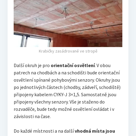
Krabičky zasádrované ve stropě
Další okruh je pro
orientační osvětlení
. V obou
patrech na chodbách a na schodišti bude orientační
osvětlení spínané pohybovými senzory. Okruhy jsou
po jednotlivých částech (chodby, zádveří, schodiště)
připojeny kabelem CYKY-J 3×1,5. Samostatně jsou
připojeny všechny senzory. Vše je staženo do
rozvaděče, bude tedy možné osvětlení ovládat i v
závislosti na čase.
Do každé místnosti a na další
vhodná místa jsou