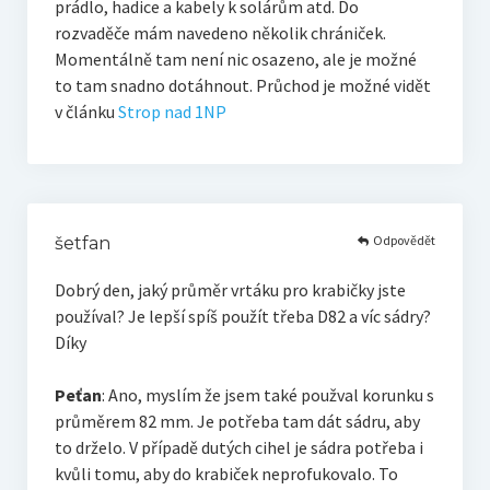
prádlo, hadice a kabely k solárům atd. Do
rozvaděče mám navedeno několik chrániček.
Momentálně tam není nic osazeno, ale je možné
to tam snadno dotáhnout. Průchod je možné vidět
v článku
Strop nad 1NP
Odpovědět
šetfan
Dobrý den, jaký průměr vrtáku pro krabičky jste
používal? Je lepší spíš použít třeba D82 a víc sádry?
Díky
Peťan
: Ano, myslím že jsem také použval korunku s
průměrem 82 mm. Je potřeba tam dát sádru, aby
to drželo. V případě dutých cihel je sádra potřeba i
kvůli tomu, aby do krabiček neprofukovalo. To