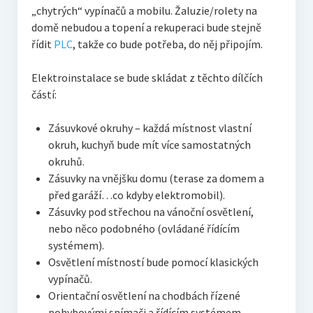
„chytrých“ vypínačů a mobilu. Žaluzie/rolety na
domě nebudou a topení a rekuperaci bude stejně
řídit
PLC
, takže co bude potřeba, do něj připojím.
Elektroinstalace se bude skládat z těchto dílčích
částí:
Zásuvkové okruhy – každá místnost vlastní
okruh, kuchyň bude mít více samostatných
okruhů.
Zásuvky na vnějšku domu (terase za domem a
před garáží…co kdyby elektromobil).
Zásuvky pod střechou na vánoční osvětlení,
nebo něco podobného (ovládané řídícím
systémem).
Osvětlení místností bude pomocí klasických
vypínačů.
Orientační osvětlení na chodbách řízené
pohybovými snímači a řídícím systémem.