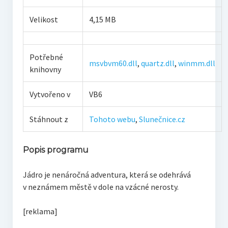
Velikost
4,15 MB
Potřebné
msvbvm60.dll
,
quartz.dll
,
winmm.dll
knihovny
Vytvořeno v
VB6
Stáhnout z
Tohoto webu
,
Slunečnice.cz
Popis programu
Jádro je nenáročná adventura, která se odehrává
v neznámem městě v dole na vzácné nerosty.
[reklama]