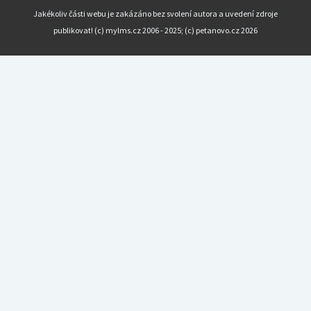
Jakékoliv části webu je zakázáno bez svolení autora a uvedení zdroje
publikovat! (c) mylms.cz 2006 - 2025; (c) petanovo.cz 2026