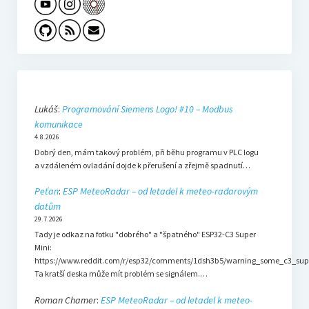
Lukáš
:
Programování Siemens Logo! #10 – Modbus
komunikace
4.8.2026
Dobrý den, mám takový problém, při běhu programu v PLC logu
a vzdáleném ovladání dojde k přerušení a zřejmě spadnutí…
Peťan
:
ESP MeteoRadar – od letadel k meteo-radarovým
datům
29.7.2026
Tady je odkaz na fotku "dobrého" a "špatného" ESP32-C3 Super
Mini:
https://www.reddit.com/r/esp32/comments/1dsh3b5/warning_some_c3_sup
Ta kratší deska může mít problém se signálem.…
Roman Chamer
:
ESP MeteoRadar – od letadel k meteo-