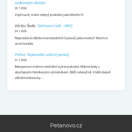
radarovým datům
29.7.2026
Zajímavé, mám stejný problém jako Martin H
Václav Šeda
:
Taktovací relé – MKO
24.7.2026
Neprodává někdo monostabilní časovač jako modul? Nechce
se mi bastlit.
Peťan
:
Teplovodní solární panely
21.7.2026
Rekuperaci máme centrální a je to pohoda. Máme tedy s
obyčejným hliníkovým výměníkem. Běží celoročně. V létě stejně
větráme klasicky…
Peťanovo.cz