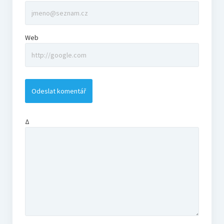
Web
Δ