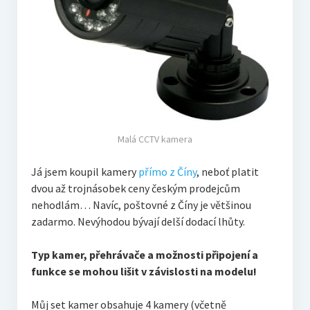
Malá CCTV kamera
Já jsem koupil kamery
přímo z Číny
, neboť platit
dvou až trojnásobek ceny českým prodejcům
nehodlám… Navíc, poštovné z Číny je většinou
zadarmo. Nevýhodou bývají delší dodací lhůty.
Typ kamer, přehrávače a možnosti připojení a
funkce se mohou lišit v závislosti na modelu!
Můj set kamer obsahuje 4 kamery (včetně