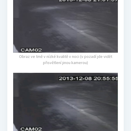
Obraz ve tmě v nízké kvalitě v noci (v pozadí jde vidět
přisvětlení jinou kamerou)