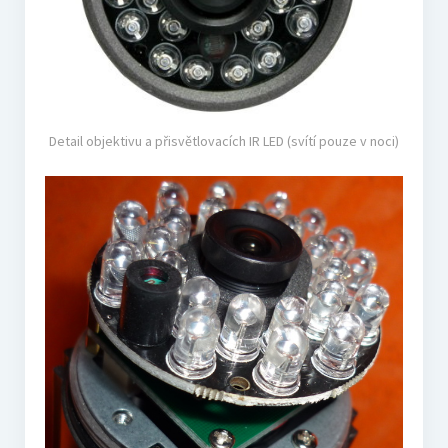
Detail objektivu a přisvětlovacích IR LED (svítí pouze v noci)