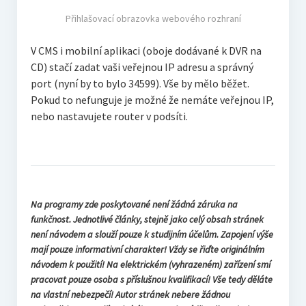
Přihlašovací obrazovka webového rozhraní
V CMS i mobilní aplikaci (oboje dodávané k DVR na
CD) stačí zadat vaši veřejnou IP adresu a správný
port (nyní by to bylo 34599). Vše by mělo běžet.
Pokud to nefunguje je možné že nemáte veřejnou IP,
nebo nastavujete router v podsíti.
Na programy zde poskytované není žádná záruka na
funkčnost. Jednotlivé články, stejně jako celý obsah stránek
není návodem a slouží pouze k studijním účelům. Zapojení výše
mají pouze informativní charakter! Vždy se řiďte originálním
návodem k použití! Na elektrickém (vyhrazeném) zařízení smí
pracovat pouze osoba s příslušnou kvalifikací! Vše tedy děláte
na vlastní nebezpečí! Autor stránek nebere žádnou