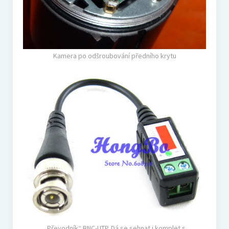
Kamera po odšroubování předního krytu
„Převodník“ BNC-UTP. Dá se sehnat i komplet s