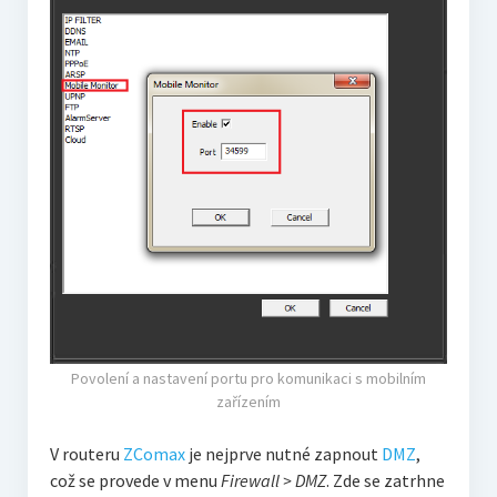
Povolení a nastavení portu pro komunikaci s mobilním
zařízením
V routeru
ZComax
je nejprve nutné zapnout
DMZ
,
což se provede v menu
Firewall > DMZ
. Zde se zatrhne