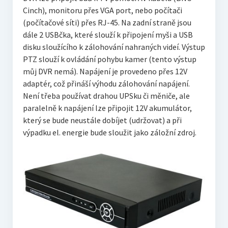
Cinch), monitoru přes VGA port, nebo počítači
(počítačové síti) přes RJ-45. Na zadní straně jsou
dále 2 USBčka, které slouží k připojení myši a USB
disku sloužícího k zálohování nahraných videí. Výstup
PTZ slouží k ovládání pohybu kamer (tento výstup
můj DVR nemá). Napájení je provedeno přes 12V
adaptér, což přináší výhodu zálohování napájení.
Není třeba používat drahou UPSku či měniče, ale
paralelně k napájení lze připojit 12V akumulátor,
který se bude neustále dobíjet (udržovat) a při
výpadku el. energie bude sloužit jako záložní zdroj.