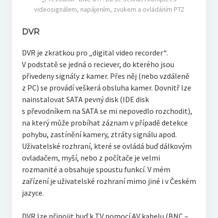
videosignálem, napájením, zvukem a ovládáním PTZ
DVR
DVR je zkratkou pro „digital video recorder“.
V podstatě se jedná o reciever, do kterého jsou
přivedeny signály z kamer. Přes něj (nebo vzdáleně
z PC) se provádí veškerá obsluha kamer. Dovnitř lze
nainstalovat SATA pevný disk (IDE disk
s převodníkem na SATA se mi nepovedlo rozchodit),
na který může probíhat záznam v případě detekce
pohybu, zastínění kamery, ztráty signálu apod.
Uživatelské rozhraní, které se ovládá buď dálkovým
ovladačem, myší, nebo z počítače je velmi
rozmanité a obsahuje spoustu funkcí. V mém
zařízení je uživatelské rozhraní mimo jiné i v Českém
jazyce.
DVR lze připojit buď k TV pomocí AV kabelu (BNC –