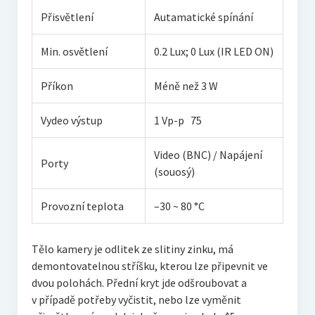
Přisvětlení
Autamatické spínání
Min. osvětlení
0.2 Lux; 0 Lux (IR LED ON)
Příkon
Méně než 3 W
Vydeo výstup
1 Vp-p 75
Video (BNC) / Napájení
Porty
(souosý)
Provozní teplota
–30 ~ 80 °C
Tělo kamery je odlitek ze slitiny zinku, má
demontovatelnou stříšku, kterou lze připevnit ve
dvou polohách. Přední kryt jde odšroubovat a
v případě potřeby vyčistit, nebo lze vyměnit