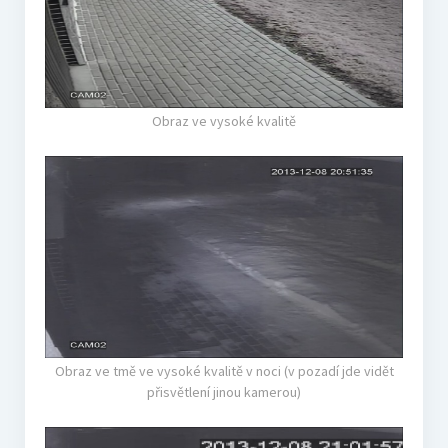
Obraz ve vysoké kvalitě
Obraz ve tmě ve vysoké kvalitě v noci (v pozadí jde vidět
přisvětlení jinou kamerou)