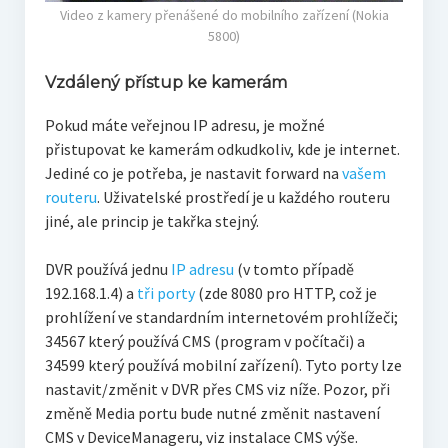
Video z kamery přenášené do mobilního zařízení (Nokia
5800)
Vzdálený přístup ke kamerám
Pokud máte veřejnou IP adresu, je možné
přistupovat ke kamerám odkudkoliv, kde je internet.
Jediné co je potřeba, je nastavit forward na
vašem
routeru
. Uživatelské prostředí je u každého routeru
jiné, ale princip je takřka stejný.
DVR používá jednu
IP adresu
(v tomto případě
192.168.1.4) a
tři porty
(zde 8080 pro HTTP, což je
prohlížení ve standardním internetovém prohlížeči;
34567 který používá CMS (program v počítači) a
34599 který používá mobilní zařízení).
Tyto porty lze
nastavit/změnit v DVR přes CMS viz níže. Pozor, při
změně Media portu bude nutné změnit nastavení
CMS v DeviceManageru, viz instalace CMS výše.