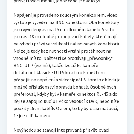
přisvětlovací modul, jehož cena je okolo $5.
Napájení je provedeno souosým konektorem, video
výstup je vyveden na BNC konektoru. Oba konektory
jsou vyvedeny asi na 15 cm dlouhém kabelu. V setu
jsou asi 18 m dlouhé propojovací kabely, které mají
nevýhodu právě ve velikosti nalisovaných konektorů.
Nelze je tedy bez nutnosti vrtání protáhnout na
vhodné místo. Naštěstí se prodávají „převodníky“
BNC-UTP (viz níž), takže lze až ke kameře
dotáhnout klasické UTPčko a to u konektoru
přepojit na napájení a videosignál. V tomto ohledu je
možné příslušenství opravdu bohaté. Osobně bych
preferoval, kdyby byl v kameře konektor RJ-45 a do
něj se zapojilo buď UTPčko vedoucí k DVR, nebo níže
použitý 15cm kablík. Ovšem, to by bylo asi matoucí,
že jde o IP kameru.
Nevýhodou se stávají integrované přisvětlovací