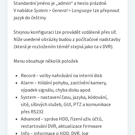
Standardní jméno je „admin“ a heslo prázdné.
V nabídce
System > General > Language
lze přepnout
jazyk do češtiny.
Stejnou konfiguraci lze provádět vzdáleně přes síť.
Níže uvedené obrázky budou z počítačové nadstavby
(která je rozložením téměř stejná jako ta v DVR).
Menu obsahuje několik položek
Record – volby nahrávání na interní disk
Alarm – hlídání pohybu, zastínění kamery,
výpadek signálu, chyba disku apod.
System – nastavení času, jazyka, kódování,
sítě, síťových služeb, GUI, PTZ a komunikace
přes RS232
Advanced – správa HDD, řízení uživ. účtů,
restartování DVR, aktualizace firmware
Info – informace o HDD, DVR, log