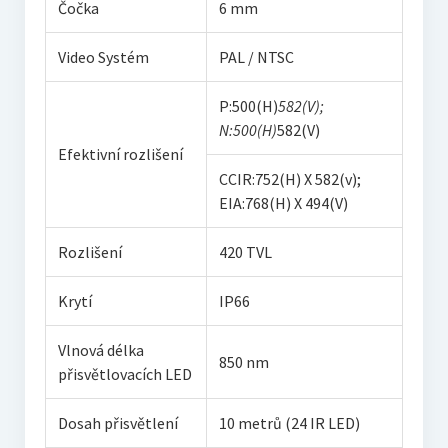
Čočka
6 mm
Video Systém
PAL / NTSC
P:500(H)
582(V);
N:500(H)
582(V)
Efektivní rozlišení
CCIR:752(H) X 582(v);
EIA:768(H) X 494(V)
Rozlišení
420 TVL
Krytí
IP66
Vlnová délka
850 nm
přisvětlovacích LED
Dosah přisvětlení
10 metrů (24 IR LED)