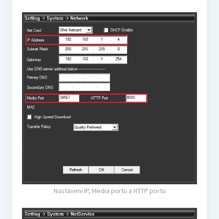
Nastavení IP, Media portu a HTTP portu