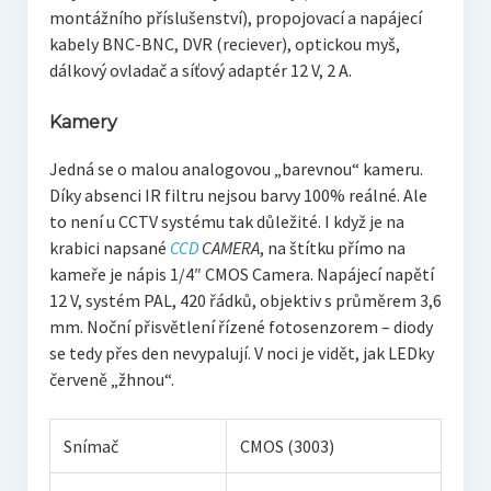
montážního příslušenství), propojovací a napájecí
kabely BNC-BNC, DVR (reciever), optickou myš,
dálkový ovladač a síťový adaptér 12 V, 2 A.
Kamery
Jedná se o malou analogovou „barevnou“ kameru.
Díky absenci IR filtru nejsou barvy 100% reálné. Ale
to není u CCTV systému tak důležité. I když je na
krabici napsané
CCD
CAMERA
, na štítku přímo na
kameře je nápis 1/4″ CMOS Camera. Napájecí napětí
12 V, systém PAL, 420 řádků, objektiv s průměrem 3,6
mm. Noční přisvětlení řízené fotosenzorem – diody
se tedy přes den nevypalují. V noci je vidět, jak LEDky
červeně „žhnou“.
Snímač
CMOS (3003)