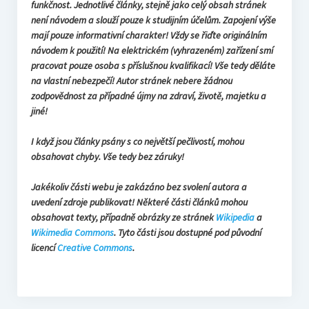
funkčnost. Jednotlivé články, stejně jako celý obsah stránek
není návodem a slouží pouze k studijním účelům. Zapojení výše
mají pouze informativní charakter! Vždy se řiďte originálním
návodem k použití! Na elektrickém (vyhrazeném) zařízení smí
pracovat pouze osoba s příslušnou kvalifikací! Vše tedy děláte
na vlastní nebezpečí! Autor stránek nebere žádnou
zodpovědnost za případné újmy na zdraví, životě, majetku a
jiné!
I když jsou články psány s co největší pečlivostí, mohou
obsahovat chyby. Vše tedy bez záruky!
Jakékoliv části webu je zakázáno bez svolení autora a
uvedení zdroje publikovat! Některé části článků mohou
obsahovat texty, případně obrázky ze stránek
Wikipedia
a
Wikimedia Commons
. Tyto části jsou dostupné pod původní
licencí
Creative Commons
.