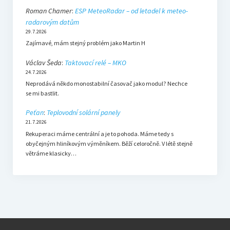
Roman Chamer
:
ESP MeteoRadar – od letadel k meteo-
radarovým datům
29.7.2026
Zajímavé, mám stejný problém jako Martin H
Václav Šeda
:
Taktovací relé – MKO
24.7.2026
Neprodává někdo monostabilní časovač jako modul? Nechce
se mi bastlit.
Peťan
:
Teplovodní solární panely
21.7.2026
Rekuperaci máme centrální a je to pohoda. Máme tedy s
obyčejným hliníkovým výměníkem. Běží celoročně. V létě stejně
větráme klasicky…