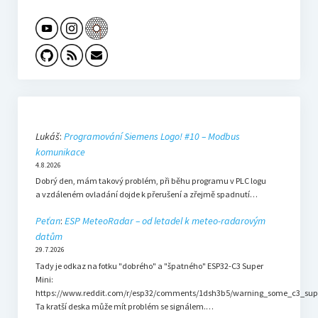
Lukáš
:
Programování Siemens Logo! #10 – Modbus
komunikace
4.8.2026
Dobrý den, mám takový problém, při běhu programu v PLC logu
a vzdáleném ovladání dojde k přerušení a zřejmě spadnutí…
Peťan
:
ESP MeteoRadar – od letadel k meteo-radarovým
datům
29.7.2026
Tady je odkaz na fotku "dobrého" a "špatného" ESP32-C3 Super
Mini:
https://www.reddit.com/r/esp32/comments/1dsh3b5/warning_some_c3_sup
Ta kratší deska může mít problém se signálem.…