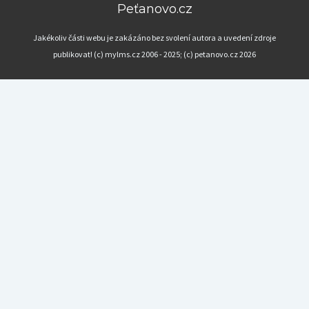
Peťanovo.cz
Jakékoliv části webu je zakázáno bez svolení autora a uvedení zdroje
publikovat! (c) mylms.cz 2006 - 2025; (c) petanovo.cz 2026