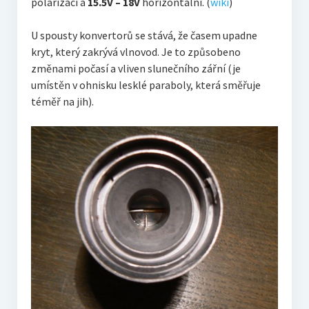
polarizaci a
15.5V – 18V
horizontální. (
wiki
)
U spousty konvertorů se stává, že časem upadne
kryt, který zakrývá vlnovod. Je to způsobeno
změnami počasí a vliven slunečního zářní (je
umístěn v ohnisku lesklé paraboly, která směřuje
téměř na jih).