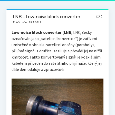
LNB – Low-noise block converter
0
Publikováno 19.1.2012
Low-noise block converter
(
LNB
, LNC, česky
označován jako „satelitní konvertor“) je zařízení
umístěné v ohnisku satelitní antény (paraboly),
přijímá signál z družice, zesiluje a převádí jej na nižší
kmitočet. Takto konvertovaný signál je koaxiálním
kabelem přiveden do satelitního přijímače, který jej
dále demoduluje a zpracovává.