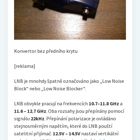
Konvertor bez předního krytu
[reklama]
LNB je mnohdy špatně označováno jako „Low Noise
Block“ nebo „Low Noise Blocker“.
LNB obvykle pracují na frekvencích
10.7–11.8 GHz
a
11.6 – 12.7 GHz
. Oba rozsahy jsou přepínány pomocí
signálu
22kHz
. Přepínání polarizace je ovládáno
stejnosměrným napětím, které do LNB pouští
satelitní přijímač.
12.5V – 14.5V
nastaví vertikální