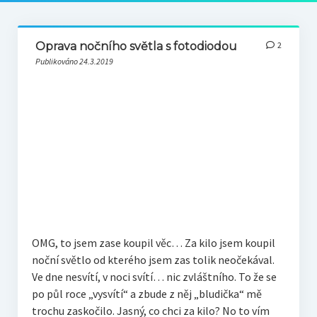
Oprava nočního světla s fotodiodou
2
Publikováno 24.3.2019
OMG, to jsem zase koupil věc… Za kilo jsem koupil
noční světlo od kterého jsem zas tolik neočekával.
Ve dne nesvítí, v noci svítí… nic zvláštního. To že se
po půl roce „vysvítí“ a zbude z něj „bludička“ mě
trochu zaskočilo. Jasný, co chci za kilo? No to vím