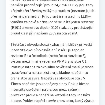
naměřil procházející proud 24,7 mA. LEDky jsou tedy
zřejmě přetěžovány velkým proudem (neznám jejich
přesné parametry). Při opravě jsem všechny LEDky
vyměnil za nové a přidal do série ještě jeden rezistor
(R101) a zenerovu diodu (D101) tak, aby procházející
proud klesl při napájení 230V na cca 20 mA.
Třetí část obvodu slouží k zhasínání LEDek při velké
intenzitě okolního osvětlení. V sérii je zapojen
rezistor R4 a fotodioda (nebo fototranzistor?),
výstup mezi nimi je veden na PNP tranzistor Q1.
Pokud je intenzita okolního osvětlení malá, je dioda
„uzavřena“ a na tranzistoru je kladné napětí – to
tranzistor uzavírá. Napětí v ss obvodu je cca 8 V.
Tímto napětím jsou napájeny diody. Pokud klesne
intenzita osvětlení na určitou mez, začne jí
protékat proud a napětí na katodě a tedy i na bázi
klesne. Pokles napětí otevře tranzistor, který výstup