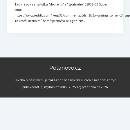
Tady je odkaz na fotku "dobrého" a "špatného" ESP32-C3 Super
Mini:
https://www.reddit.com/r/esp32/comments/1dsh3b5/warning_some_c3_sup
Ta kratší deska může mít problém se signálem.…
Peťanovo.cz
Jakékoliv části webu je zakázáno bez svolení autora a uvedení zdroje
publikovat! (c) mylms.cz 2006 - 2025; (c) petanovo.cz 2026