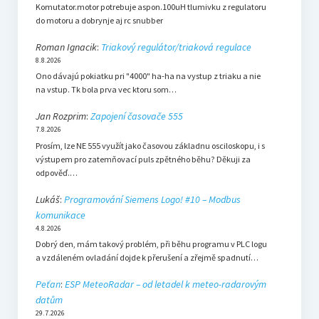
Komutator.motor potrebuje aspon.100uH tlumivku z regulatoru
do motoru a dobrynje aj rc snubber
Roman Ignacik
:
Triakový regulátor/triaková regulace
8.8.2026
Ono dávajú pokiatku pri "4000" ha-ha na vystup z triaku a nie
na vstup. Tk bola prva vec ktoru som…
Jan Rozprim
:
Zapojení časovače 555
7.8.2026
Prosím, lze NE 555 využít jako časovou základnu osciloskopu, i s
výstupem pro zatemňovací puls zpětného běhu? Děkuji za
odpověď.…
Lukáš
:
Programování Siemens Logo! #10 – Modbus
komunikace
4.8.2026
Dobrý den, mám takový problém, při běhu programu v PLC logu
a vzdáleném ovladání dojde k přerušení a zřejmě spadnutí…
Peťan
:
ESP MeteoRadar – od letadel k meteo-radarovým
datům
29.7.2026