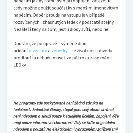
napětím jak by tomu bylo při odpojení zátěže. Je
tedy možné použít součástky s menším jmenovitým
napětím. Odběr proudu na vstupu je v případě
rozsvícených i zhasnutých ledek v podstatě stejný.
Nezáleží tedy na tom, jestli diody svítí, nebo ne.
Doufám, že po úpravě – výměně diod,
přidání
rezistoru
a
zenerky
– se životnost obvodu
prodlouží a nebudu muset za půl roku zase měnit
LEDky.
Na programy zde poskytované není žádná záruka na
funkčnost. Jednotlivé články, stejně jako celý obsah stránek
není návodem a slouží pouze k studijním účelům. Zapojení výše
mají pouze informativní charakter! Vždy se řiďte originálním
návodem k použití! Na elektrickém (vyhrazeném) zařízení smí