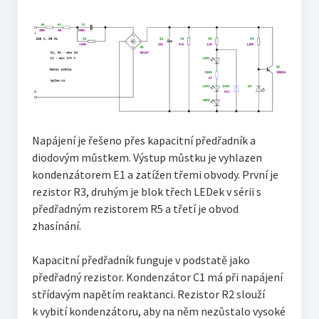
Napájení je řešeno přes kapacitní předřadník a
diodovým můstkem. Výstup můstku je vyhlazen
kondenzátorem E1 a zatížen třemi obvody. První je
rezistor R3, druhým je blok třech LEDek v sérii s
předřadným rezistorem R5 a třetí je obvod
zhasínání.
Kapacitní předřadník funguje v podstatě jako
předřadný rezistor. Kondenzátor C1 má při napájení
střídavým napětím reaktanci. Rezistor R2 slouží
k vybití kondenzátoru, aby na něm nezůstalo vysoké