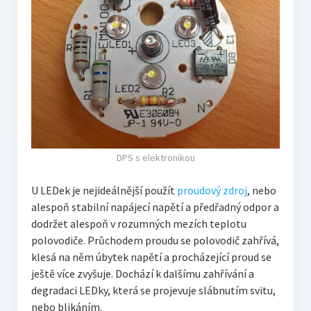
DPS s elektronikou
U LEDek je nejideálnější použít
proudový zdroj
, nebo
alespoň stabilní napájecí napětí a předřadný odpor a
dodržet alespoň v rozumných mezích teplotu
polovodiče. Průchodem proudu se polovodič zahřívá,
klesá na něm úbytek napětí a procházející proud se
ještě více zvyšuje. Dochází k dalšímu zahřívání a
degradaci LEDky, která se projevuje slábnutím svitu,
nebo blikáním.