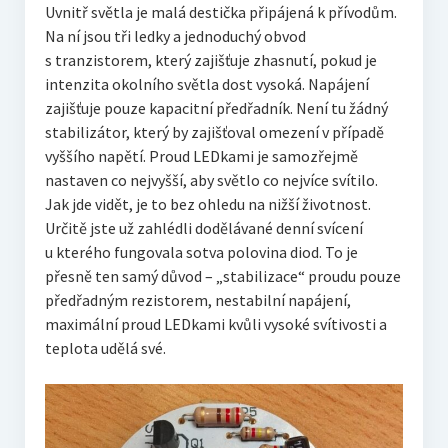
Uvnitř světla je malá destička připájená k přívodům.
Na ní jsou tři ledky a jednoduchý obvod
s tranzistorem, který zajišťuje zhasnutí, pokud je
intenzita okolního světla dost vysoká. Napájení
zajišťuje pouze kapacitní předřadník. Není tu žádný
stabilizátor, který by zajišťoval omezení v případě
vyššího napětí. Proud LEDkami je samozřejmě
nastaven co nejvyšší, aby světlo co nejvíce svítilo.
Jak jde vidět, je to bez ohledu na nižší životnost.
Určitě jste už zahlédli dodělávané denní svícení
u kterého fungovala sotva polovina diod. To je
přesně ten samý důvod – „stabilizace“ proudu pouze
předřadným rezistorem, nestabilní napájení,
maximální proud LEDkami kvůli vysoké svítivosti a
teplota udělá své.