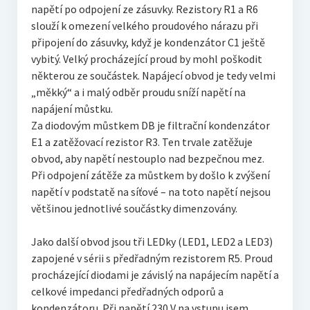
napětí po odpojení ze zásuvky. Rezistory R1 a R6
slouží k omezení velkého proudového nárazu při
připojení do zásuvky, když je kondenzátor C1 ještě
vybitý. Velký procházející proud by mohl poškodit
některou ze součástek. Napájecí obvod je tedy velmi
„měkký“ a i malý odběr proudu sníží napětí na
napájení můstku.
Za diodovým můstkem DB je filtrační kondenzátor
E1 a zatěžovací rezistor R3. Ten trvale zatěžuje
obvod, aby napětí nestouplo nad bezpečnou mez.
Při odpojení zátěže za můstkem by došlo k zvýšení
napětí v podstatě na síťové – na toto napětí nejsou
většinou jednotlivé součástky dimenzovány.
Jako další obvod jsou tři LEDky (LED1, LED2 a LED3)
zapojené v sérii s předřadným rezistorem R5. Proud
procházející diodami je závislý na napájecím napětí a
celkové impedanci předřadných odporů a
kondenzátoru. Při napětí 230 V na vstupu jsem