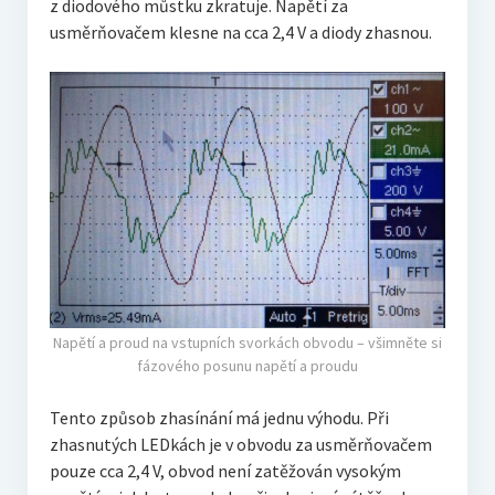
z diodového můstku zkratuje. Napětí za
usměrňovačem klesne na cca 2,4 V a diody zhasnou.
Napětí a proud na vstupních svorkách obvodu – všimněte si
fázového posunu napětí a proudu
Tento způsob zhasínání má jednu výhodu. Při
zhasnutých LEDkách je v obvodu za usměrňovačem
pouze cca 2,4 V, obvod není zatěžován vysokým