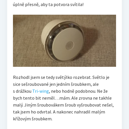
úplně přesně, aby ta potvora svítila!
Rozhodl jsem se tedy světýlko rozebrat. Světlo je
sice sešroubované jen jedním šroubkem, ale
s drážkou
Tri-wing
, nebo hodně podobnou. Ne že
bych tento bit neměl…mám. Ale zrovna ne takhle
malý. Jiným šroubovákem šroub vyšroubovat nešel,
tak jsem ho odvrtal. A nakonec nahradil malým
křížovým šroubkem.