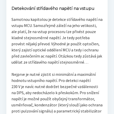
Detekování střídavého napětí na vstupu
Samotnou kapitolou je detekce střídavého napětí na
vstupu MCU. Samozřejmě záleží na jeho velikosti,
ale platí, že na vstup procesoru lze přivést pouze
kladné stejnosměrné napětí. Je tedy potřeba
provést nějaký převod. Výhodné je použít optočlen,
který zajistí optické oddělení MCU a tedy i ochranu
před zavlečením ac napětí. Otázkou tedy zůstává jak
udělat ze střídavého napětí stejnosměrné…
Nejprve je nutné zjistit si minimální a maximální
hodnotu vstupního napětí. Pro detekci napětí
230 V je navíc nutné dodržet bezpečné vzdálenosti
na DPS, aby nedocházelo k přeskokům. Pro snížení
napětí je možné použít obyčejný transformátor,
usměrňovač, kondenzátor (který slouží jako ochrana
proti pulzování signálu) a parametrický stabilizátor