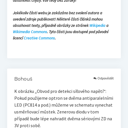
obsahovat chyby. Vše tedy bez záruky!
Jakékoliv části webu je zakázáno bez svolení autora a
uvedení zdroje publikovat! Některé části článků mohou
obsahovat texty, případně obrázky ze stránek
Wikipedia
a
Wikimedia Commons
. Tyto části jsou dostupné pod původní
licencí
Creative Commons
.
Odpovědět
Bohouš
K obrázku „Obvod pro detekci síťového napětí“:
Pokud použijeme optron se dvěma antiparalelními
LED (PC814 a pod.) můžeme ve schematu vynechat
usměrňovací můstek. Zenerovu diodu v tom
případě bude lépe nahradit dvěma sériovými ZD na
3V proti sobě.