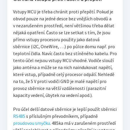
Vstupy MCU je třeba chránit proti přepětí. Pokud je
obvod pouze na jedné desce bez vnějších obvodů a
v nezarušeném prostředí, není většinou třeba dělat
nějaká opatření. Často se lze setkat s tím, že jsou
přímo vstupy procesoru použity jako datová
sběrnice (i2C, OneWire, …) po půlce domu např. pro
teplotní čidla. Navíc často bez stíněného kabelu. Pro
tento účel nejsou vstupy MCU vhodné. Vodiče slouží
jako anténa a může se na nich naindukovat napětí,
které vstup, případně celý procesor odpálí. Nehledě
na to, že 5 V proti vodiči GND je malé napětí pro
provoz sběrnice na větší vzdálenosti (parazitní
kapacity vedení, úbytek na vedení apod.).
Pro účel delší datové sběrnice je lepší použít sběrnici
RS485
s příslušným převodníkem, případně
proudovou smyčku
. 485ka má v zarušeném prostředí
větší spolehlivost a případnému přepětí je vystaven