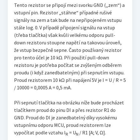
Tento rezistor se připojí mezi svorku GND („zem“) a
vstupní pin. Rezistor „stáhne“ případné rušivé
signály na zem a tak bude na nepřipojeném vstupu
stále log. 0. V případě připojení signálu na vstup
(třeba tlačítka) však kvůli velkému odporu pull-
down rezistoru stoupne napětí na takovou úroveň,
že vstup bezpečně sepne. Často používaný rezistor
pro tento účel je 10 kΩ. Při použití pull-down
rezistoru je potřeba počítat se zvýšeným odběrem
proudu (i když zanedbatelným) při sepnutím vstupu.
Proud rezistorem 10 kΩ při napájení 5V je I = U / R = 5
/ 10000 = 0,0005 A = 0,5 mA.
Při sepnutí tlačítka na obrázku níže bude procházet
tlačítkem proud do pinu DI a přes rezistor R1 do
GND. Proud do DI je zanedbatelný díky vysokému
vstupnímu odporu MCU, proud rezistorem lze
vypočítat podle vztahu I
= U
/ R1 [A; V, Ω].
R
N