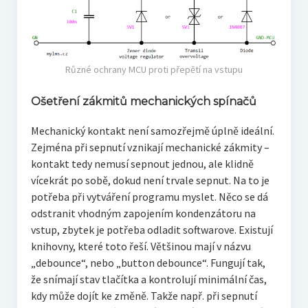
Různé ochrany MCU proti přepětí na vstupu
Ošetření zákmitů mechanických spínačů
Mechanický kontakt není samozřejmě úplně ideální.
Zejména při sepnutí vznikají mechanické zákmity –
kontakt tedy nemusí sepnout jednou, ale klidně
vícekrát po sobě, dokud není trvale sepnut. Na to je
potřeba při vytváření programu myslet. Něco se dá
odstranit vhodným zapojením kondenzátoru na
vstup, zbytek je potřeba odladit softwarove. Existují
knihovny, které toto řeší. Většinou mají v názvu
„debounce“, nebo „button debounce“. Fungují tak,
že snímají stav tlačítka a kontrolují minimální čas,
kdy může dojít ke změně. Takže např. při sepnutí