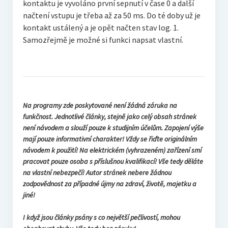
kontaktu je vyvoláno první sepnutí v čase 0 a další
načtení vstupu je třeba až za 50 ms. Do té doby už je
kontakt ustálený a je opět načten stav log. 1.
Samozřejmě je možné si funkci napsat vlastní.
Na programy zde poskytované není žádná záruka na
funkčnost. Jednotlivé články, stejně jako celý obsah stránek
není návodem a slouží pouze k studijním účelům. Zapojení výše
mají pouze informativní charakter! Vždy se řiďte originálním
návodem k použití! Na elektrickém (vyhrazeném) zařízení smí
pracovat pouze osoba s příslušnou kvalifikací! Vše tedy děláte
na vlastní nebezpečí! Autor stránek nebere žádnou
zodpovědnost za případné újmy na zdraví, životě, majetku a
jiné!
I když jsou články psány s co největší pečlivostí, mohou