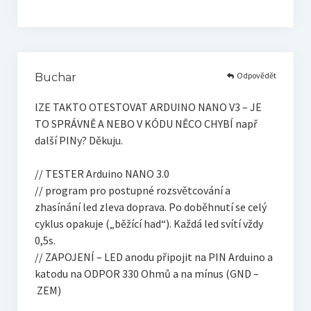
Odpovědět
Buchar
lZE TAKTO OTESTOVAT ARDUINO NANO V3 – JE
TO SPRÁVNĚ A NEBO V KÓDU NĚCO CHYBÍ např
další PINy? Děkuju.
// TESTER Arduino NANO 3.0
// program pro postupné rozsvětcování a
zhasínání led zleva doprava. Po doběhnutí se celý
cyklus opakuje („běžící had“). Každá led svítí vždy
0,5s.
// ZAPOJENÍ – LED anodu připojit na PIN Arduino a
katodu na ODPOR 330 Ohmů a na mínus (GND –
ZEM)