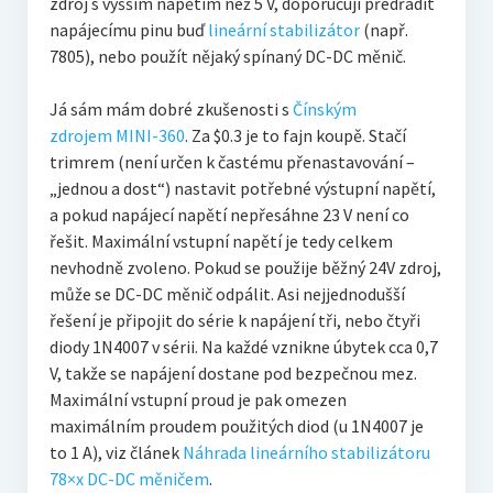
zdroj s vyšším napětím než 5 V, doporučuji předřadit
napájecímu pinu buď
lineární stabilizátor
(např.
7805), nebo použít nějaký spínaný DC-DC měnič.
Já sám mám dobré zkušenosti s
Čínským
zdrojem
MINI-360
. Za $0.3 je to fajn koupě. Stačí
trimrem (není určen k častému přenastavování –
„jednou a dost“) nastavit potřebné výstupní napětí,
a pokud napájecí napětí nepřesáhne 23 V není co
řešit. Maximální vstupní napětí je tedy celkem
nevhodně zvoleno. Pokud se použije běžný 24V zdroj,
může se DC-DC měnič odpálit. Asi nejjednodušší
řešení je připojit do série k napájení tři, nebo čtyři
diody 1N4007 v sérii. Na každé vznikne úbytek cca 0,7
V, takže se napájení dostane pod bezpečnou mez.
Maximální vstupní proud je pak omezen
maximálním proudem použitých diod (u 1N4007 je
to 1 A), viz článek
Náhrada lineárního stabilizátoru
78×x DC-DC měničem
.