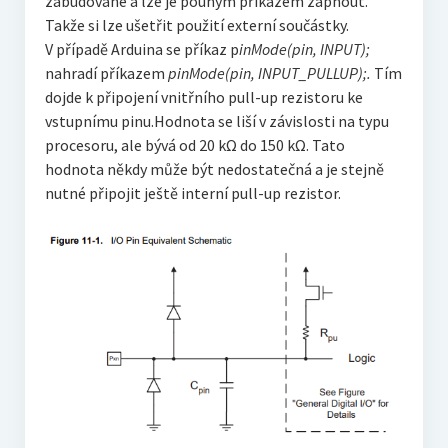
zabudované a lze je pouhým příkazem zapnout.
Takže si lze ušetřit použití externí součástky.
V případě Arduina se příkaz p
inMode(pin, INPUT);
nahradí příkazem
p
inMode(pin, INPUT_PULLUP);.
Tím
dojde k připojení vnitřního pull-up rezistoru ke
vstupnímu pinu.Hodnota se liší v závislosti na typu
procesoru, ale bývá od 20 kΩ do 150 kΩ. Tato
hodnota někdy může být nedostatečná a je stejně
nutné připojit ještě interní pull-up rezistor.