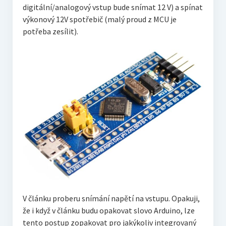
digitální/analogový vstup bude snímat 12 V) a spínat
výkonový 12V spotřebič (malý proud z MCU je
potřeba zesílit).
V článku proberu snímání napětí na vstupu. Opakuji,
že i když v článku budu opakovat slovo Arduino, lze
tento postup zopakovat pro jakýkoliv integrovaný