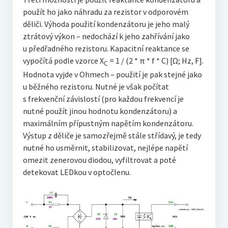
použít ho jako náhradu za rezistor v odporovém
děliči. Výhoda použití kondenzátoru je jeho malý
ztrátový výkon – nedochází k jeho zahřívání jako
u předřadného rezistoru. Kapacitní reaktance se
vypočítá podle vzorce X
= 1 / (2 * π * f * C) [Ω; Hz, F].
C
Hodnota vyjde v Ohmech – použití je pak stejné jako
u běžného rezistoru. Nutné je však počítat
s frekvenční závislostí (pro každou frekvencí je
nutné použít jinou hodnotu kondenzátoru) a
maximálním přípustným napětím kondenzátoru.
Výstup z děliče je samozřejmě stále střídavý, je tedy
nutné ho usměrnit, stabilizovat, nejlépe napětí
omezit zenerovou diodou, vyfiltrovat a poté
detekovat LEDkou v optočlenu.