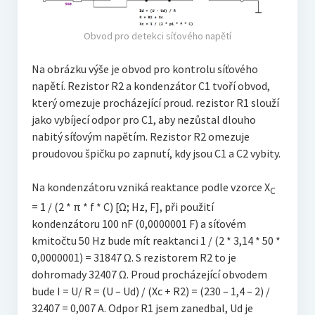
Obvod pro detekci síťového napětí
Na obrázku výše je obvod pro kontrolu síťového
napětí. Rezistor R2 a kondenzátor C1 tvoří obvod,
který omezuje procházející proud. rezistor R1 slouží
jako vybíjecí odpor pro C1, aby nezůstal dlouho
nabitý síťovým napětím. Rezistor R2 omezuje
proudovou špičku po zapnutí, kdy jsou C1 a C2 vybity.
Na kondenzátoru vzniká reaktance podle vzorce X
C
= 1 / (2 * π * f * C) [Ω; Hz, F], při použití
kondenzátoru 100 nF (0,0000001 F) a síťovém
kmitočtu 50 Hz bude mít reaktanci 1 / (2 * 3,14 * 50 *
0,0000001) = 31847 Ω. S rezistorem R2 to je
dohromady 32407 Ω. Proud procházející obvodem
bude I = U/ R = (U – Ud) / (Xc + R2) = (230 – 1,4 – 2) /
32407 = 0,007 A. Odpor R1 jsem zanedbal, Ud je