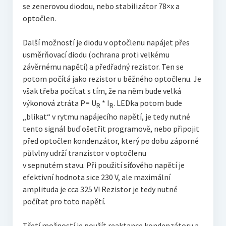
se zenerovou diodou, nebo stabilizátor 78×x a
optočlen.
Další možností je diodu v optočlenu napájet přes
usměrňovací diodu (ochrana proti velkému
závěrnému napětí) a předřadný rezistor. Ten se
potom počítá jako rezistor u běžného optočlenu. Je
však třeba počítat s tím, že na něm bude velká
výkonová ztráta P= U
* I
. LEDka potom bude
R
R
„blikat“ v rytmu napájecího napětí, je tedy nutné
tento signál buď ošetřit programově, nebo připojit
před optočlen kondenzátor, který po dobu záporné
půlvlny udrží tranzistor v optočlenu
v sepnutém stavu. Při použití síťového napětí je
efektivní hodnota sice 230 V, ale maximální
amplituda je cca 325 V! Rezistor je tedy nutné
počítat pro toto napětí.
Třetí možností je použít reaktance kondenzátoru a