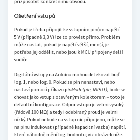
přizpůsobit konkrétnímu obvodu.
Ošetření vstupů
Pokud je třeba připojit ke vstupním pinům napětí
5 V (případně 3,3 V) lze to provést přímo. Problém
může nastat, pokud je napětí větší, menší, je
potřeba jej oddělit, nebo jsou k MCU připojeny delší
vodiče.
Digitální vstupy na Arduinu mohou detekovat buď
log. 1, nebo log. 0. Pokud se pin nenastaví, nebo
nastaví pomocí příkazu p
inMode(pin, INPUT);
bude se
chovat jako vstup s otevřeným kolektorem – toto je
defaultní konfigurace. Odpor vstupu je velmi vysoký
(řádově 100 MΩ) a tedy i odebíraný proud je velmi
nízký. Pokud nebude na vstup nic připojeno, může se
na pinu indukovat (případně kapacitní vazba) napětí,
které náhodně mění log. hodnotu; viz obrázek níže.