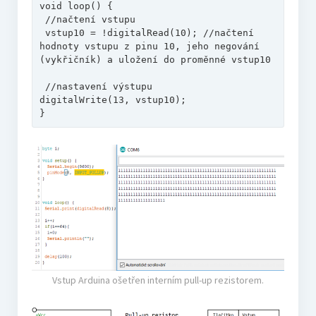
void loop() {

 //načtení vstupu

 vstup10 = !digitalRead(10); //načtení 
hodnoty vstupu z pinu 10, jeho negování 
(vykřičník) a uložení do proměnné vstup10

 //nastavení výstupu

digitalWrite(13, vstup10);

}
Vstup Arduina ošetřen interním pull-up rezistorem.