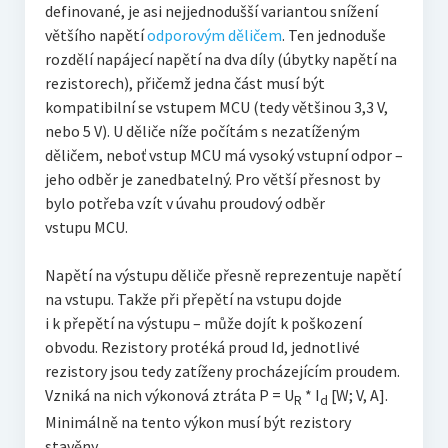
definované, je asi nejjednodušší variantou snížení
většího napětí
odporovým děličem
. Ten jednoduše
rozdělí napájecí napětí na dva díly (úbytky napětí na
rezistorech), přičemž jedna část musí být
kompatibilní se vstupem MCU (tedy většinou 3,3 V,
nebo 5 V). U děliče níže počítám s nezatíženým
děličem, neboť vstup MCU má vysoký vstupní odpor –
jeho odběr je zanedbatelný. Pro větší přesnost by
bylo potřeba vzít v úvahu proudový odběr
vstupu MCU.
Napětí na výstupu děliče přesně reprezentuje napětí
na vstupu. Takže při přepětí na vstupu dojde
i k přepětí na výstupu – může dojít k poškození
obvodu. Rezistory protéká proud Id, jednotlivé
rezistory jsou tedy zatíženy procházejícím proudem.
Vzniká na nich výkonová ztráta P = U
* I
[W; V, A].
R
d
Minimálně na tento výkon musí být rezistory
stavěny.