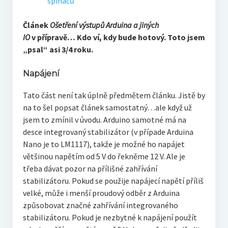
spínačů
Článek
Ošetření výstupů Arduina a jiných
IO
v přípravě… Kdo ví, kdy bude hotový. Toto jsem
„psal“ asi 3/4 roku.
Napájení
Tato část není tak úplně předmětem článku. Jistě by
na to šel popsat článek samostatný…ale když už
jsem to zmínil v úvodu. Arduino samotné má na
desce integrovaný stabilizátor (v případe Arduina
Nano je to LM1117), takže je možné ho napájet
většinou napětím od 5 V do řekněme 12 V. Ale je
třeba dávat pozor na přílišné zahřívání
stabilizátoru. Pokud se použije napájecí napětí příliš
velké, může i menší proudový odběr z Arduina
způsobovat značné zahřívání integrovaného
stabilizátoru. Pokud je nezbytné k napájení použít