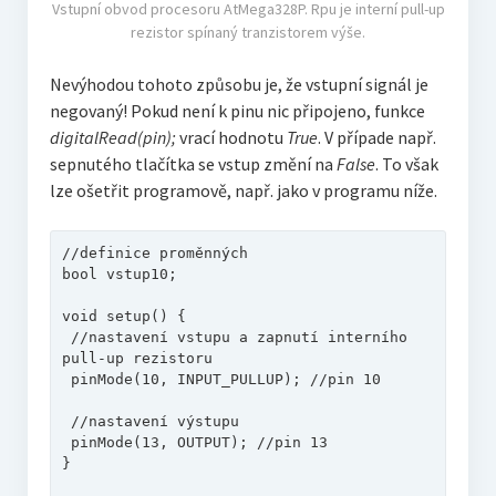
Vstupní obvod procesoru AtMega328P. Rpu je interní pull-up
rezistor spínaný tranzistorem výše.
Nevýhodou tohoto způsobu je, že vstupní signál je
negovaný! Pokud není k pinu nic připojeno, funkce
digitalRead(pin);
vrací hodnotu
True
. V případe např.
sepnutého tlačítka se vstup změní na
False
. To však
lze ošetřit programově, např. jako v programu níže.
//definice proměnných

bool vstup10;

void setup() {

 //nastavení vstupu a zapnutí interního 
pull-up rezistoru

 pinMode(10, INPUT_PULLUP); //pin 10

 //nastavení výstupu

 pinMode(13, OUTPUT); //pin 13

}
