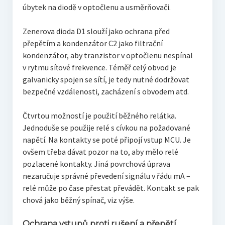
úbytek na diodě v optočlenu a usměrňovači.
Zenerova dioda D1 slouží jako ochrana před
přepětím a kondenzátor C2 jako filtrační
kondenzátor, aby tranzistor v optočlenu nespínal
v rytmu síťové frekvence. Téměř celý obvod je
galvanicky spojen se sítí, je tedy nutné dodržovat
bezpečné vzdálenosti, zacházení s obvodem atd.
Čtvrtou možností je použití běžného relátka.
Jednoduše se použije relé s cívkou na požadované
napětí. Na kontakty se poté připojí vstup MCU. Je
ovšem třeba dávat pozor na to, aby mělo relé
pozlacené kontakty. Jiná povrchová úprava
nezaručuje správné převedení signálu v řádu mA –
relé může po čase přestat převádět. Kontakt se pak
chová jako běžný spínač, viz výše.
Ochrana vstupů proti rušení a přepětí