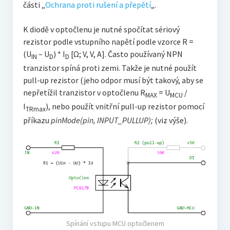
části „
Ochrana proti rušení a přepětí
„.
K diodě v optočlenu je nutné spočítat sériový
rezistor podle vstupního napětí podle vzorce R =
(U
– U
) * I
[Ω; V, V, A]. Často používaný NPN
IN
D
D
tranzistor spíná proti zemi. Takže je nutné použít
pull-up rezistor (jeho odpor musí být takový, aby se
nepřetížil tranzistor v optočlenu R
= U
/
MAX
MCU
I
), nebo použít vnitřní pull-up rezistor pomocí
TRmax
příkazu
p
inMode(pin, INPUT_PULLUP);
(viz výše).
Spínání vstupu MCU optočlenem