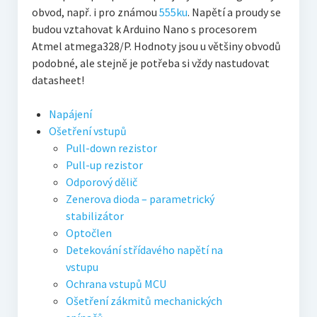
obvod, např. i pro známou
555ku
. Napětí a proudy se
budou vztahovat k Arduino Nano s procesorem
Atmel atmega328/P. Hodnoty jsou u většiny obvodů
podobné, ale stejně je potřeba si vždy nastudovat
datasheet!
Napájení
Ošetření vstupů
Pull-down rezistor
Pull-up rezistor
Odporový dělič
Zenerova dioda – parametrický
stabilizátor
Optočlen
Detekování střídavého napětí na
vstupu
Ochrana vstupů MCU
Ošetření zákmitů mechanických