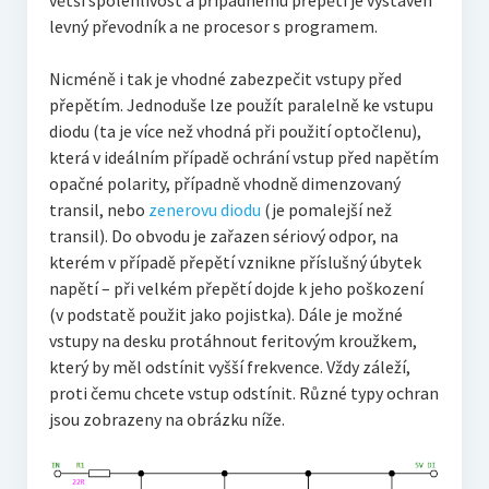
levný převodník a ne procesor s programem.
Nicméně i tak je vhodné zabezpečit vstupy před
přepětím. Jednoduše lze použít paralelně ke vstupu
diodu (ta je více než vhodná při použití optočlenu),
která v ideálním případě ochrání vstup před napětím
opačné polarity, případně vhodně dimenzovaný
transil, nebo
zenerovu diodu
(je pomalejší než
transil). Do obvodu je zařazen sériový odpor, na
kterém v případě přepětí vznikne příslušný úbytek
napětí – při velkém přepětí dojde k jeho poškození
(v podstatě použit jako pojistka). Dále je možné
vstupy na desku protáhnout feritovým kroužkem,
který by měl odstínit vyšší frekvence. Vždy záleží,
proti čemu chcete vstup odstínit. Různé typy ochran
jsou zobrazeny na obrázku níže.