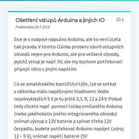
Ošetření vstupů Arduina a jiných IO
6
Publikováno 29.7.2018
Sice je v nadpise napsáno Arduina, ale to není zcela
tak pravda. V tomto článku proberu návrh vstupních
obvodů nejen pro Arduino, ale pro veškeré obvody,
jejichž vstup je např. 5V, ale my bychom potřebovali
připojit něco s jiným napětím.
Co se amatérského bastlířství týče, lze se setkat
s několika málo napěťovými hladinami. Vedle
nejobvyklejších 5 V je tu ještě 3,3, 9, 12 a 24 V. Pokud
tedy chcete např. pomocí tolika omílaného Arduina
(nebo jakéhokoliv jiného integrovaného obvodu)
snímat výstup z 12V baterie a spínat třeba 12V
čerpadlo, budete potřebovat Arduino napájet (zdroj
12 – 5 V), snímat napětí baterie (5V