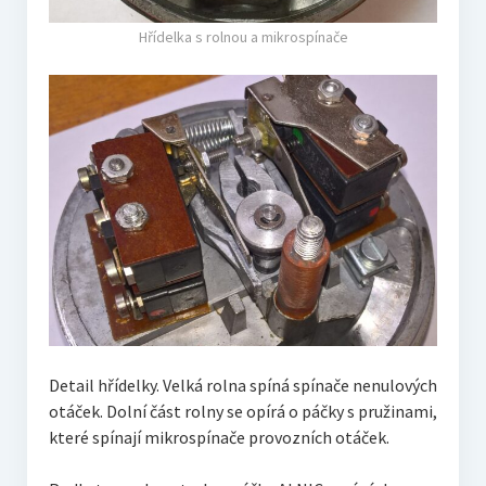
Hřídelka s rolnou a mikrospínače
Detail hřídelky. Velká rolna spíná spínače nenulových
otáček. Dolní část rolny se opírá o páčky s pružinami,
které spínají mikrospínače provozních otáček.