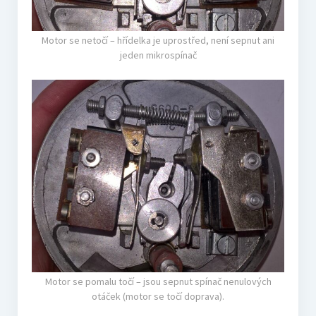
Motor se netočí – hřídelka je uprostřed, není sepnut ani
jeden mikrospínač
Motor se pomalu točí – jsou sepnut spínač nenulových
otáček (motor se točí doprava).