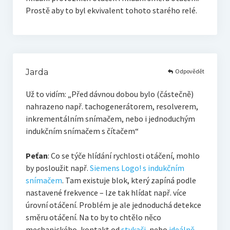
Prostě aby to byl ekvivalent tohoto starého relé.
Odpovědět
Jarda
Už to vidím: „Před dávnou dobou bylo (částečně)
nahrazeno např. tachogenerátorem, resolverem,
inkrementálním snímačem, nebo i jednoduchým
indukčním snímačem s čítačem“
Peťan
: Co se týče hlídání rychlosti otáčení, mohlo
by posloužit např.
Siemens Logo! s indukčním
snímačem
. Tam existuje blok, který zapíná podle
nastavené frekvence – lze tak hlídat např. více
úrovní otáčení. Problém je ale jednoduchá detekce
směru otáčení. Na to by to chtělo něco
mechanického, kontakt od
stykači
, nebo
ideálně