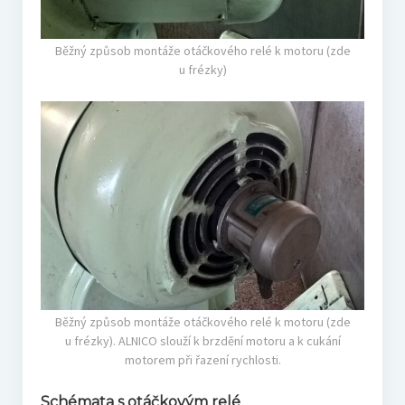
Běžný způsob montáže otáčkového relé k motoru (zde
u frézky)
Běžný způsob montáže otáčkového relé k motoru (zde
u frézky). ALNICO slouží k brzdění motoru a k cukání
motorem při řazení rychlosti.
Schémata s otáčkovým relé