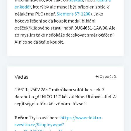
enkodér
, který by ale musel být připojen spíše k
nějakému PLC (např.
Siemens S7-1200
). Jako
hotové řešení se dá koupit modul hlídání
otáček/klidového stavu, např. 3UG4651-1AW30. Ale
to myslím také nedokáže detekovat směr otáčení.
Alnico se dá stále koupit.
Odpovědět
Vadas
“ B611 , 250V 2A~ “ mikrókapcsolót keresek. 3
darabot a „ALNICO 11 “ készülékbe. Utánvétellel. A
segítséget előre köszönöm. József.
Peťan
: Try to ask here:
https://www.elektro-
svestka.cz/Skupiny.aspx?