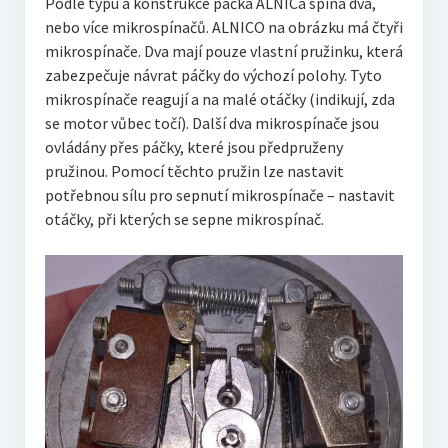
Podle typu a konstrukce páčka ALNICa spíná dva,
nebo více mikrospínačů. ALNICO na obrázku má čtyři
mikrospínače. Dva mají pouze vlastní pružinku, která
zabezpečuje návrat páčky do výchozí polohy. Tyto
mikrospínače reagují a na malé otáčky (indikují, zda
se motor vůbec točí). Další dva mikrospínače jsou
ovládány přes páčky, které jsou předpruženy
pružinou. Pomocí těchto pružin lze nastavit
potřebnou sílu pro sepnutí mikrospínače – nastavit
otáčky, při kterých se sepne mikrospínač.