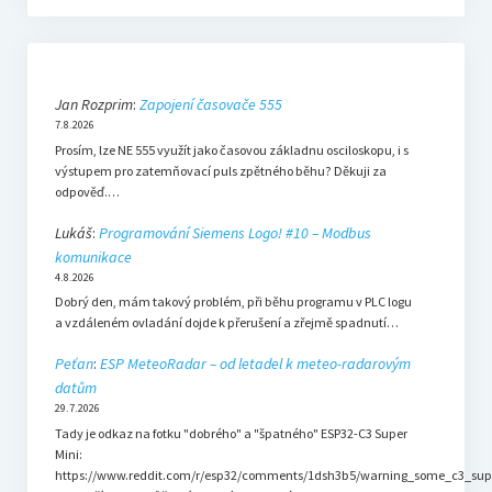
Jan Rozprim
:
Zapojení časovače 555
7.8.2026
Prosím, lze NE 555 využít jako časovou základnu osciloskopu, i s
výstupem pro zatemňovací puls zpětného běhu? Děkuji za
odpověď.…
Lukáš
:
Programování Siemens Logo! #10 – Modbus
komunikace
4.8.2026
Dobrý den, mám takový problém, při běhu programu v PLC logu
a vzdáleném ovladání dojde k přerušení a zřejmě spadnutí…
Peťan
:
ESP MeteoRadar – od letadel k meteo-radarovým
datům
29.7.2026
Tady je odkaz na fotku "dobrého" a "špatného" ESP32-C3 Super
Mini:
https://www.reddit.com/r/esp32/comments/1dsh3b5/warning_some_c3_sup