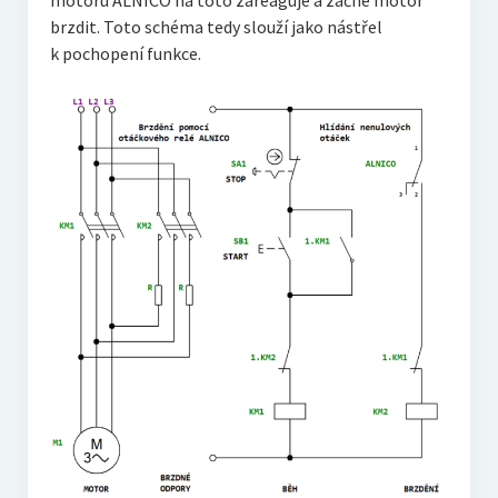
motoru ALNICO na toto zareaguje a začne motor
brzdit. Toto schéma tedy slouží jako nástřel
k pochopení funkce.