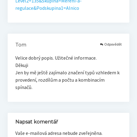
Level2=135&Skupina=Mereni-a-
regulace&Podskupina1=Alnico
Odpovědět
Tom
Velice dobrý popis. Užitečné informace.
Děkuji
Jen by mě ještě zajímalo značení typů vzhledem k
provedení, rozdílům a počtu a kombinacím
spínačů.
Napsat komentář
Vaše e-mailová adresa nebude zveřejněna.