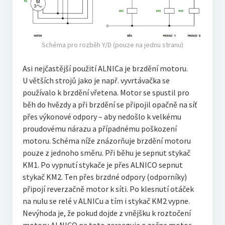
Schéma pro rozběh Y/D (pouze na jednu stranu)
Asi nejčastější použití ALNICa je brzdění motoru.
U větších strojů jako je např. vyvrtávačka se
používalo k brzdění vřetena. Motor se spustil pro
běh do hvězdy a při brzdění se připojil opačně na síť
přes výkonové odpory – aby nedošlo k velkému
proudovému nárazu a případnému poškození
motoru. Schéma níže znázorňuje brzdění motoru
pouze z jednoho směru. Při běhu je sepnut stykač
KM1. Po vypnutí stykače je přes ALNICO sepnut
stykač KM2. Ten přes brzdné odpory (odporníky)
připojí reverzačně motor k síti. Po klesnutí otáček
na nulu se relé v ALNICu a tím i stykač KM2 vypne.
Nevýhoda je, že pokud dojde z vnějšku k roztočení