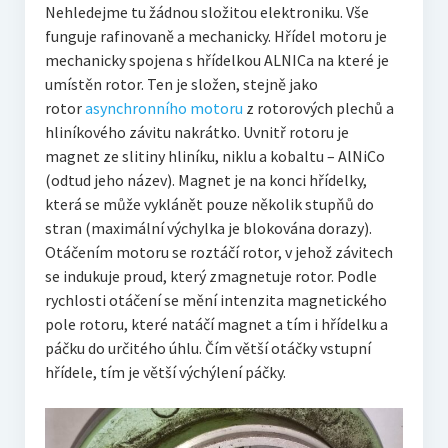
Nehledejme tu žádnou složitou elektroniku. Vše
funguje rafinovaně a mechanicky. Hřídel motoru je
mechanicky spojena s hřídelkou ALNICa na které je
umístěn rotor. Ten je složen, stejně jako
rotor
asynchronního motoru
z rotorových plechů a
hliníkového závitu nakrátko. Uvnitř rotoru je
magnet ze slitiny hliníku, niklu a kobaltu – AlNiCo
(odtud jeho název). Magnet je na konci hřídelky,
která se může vyklánět pouze několik stupňů do
stran (maximální výchylka je blokována dorazy).
Otáčením motoru se roztáčí rotor, v jehož závitech
se indukuje proud, který zmagnetuje rotor. Podle
rychlosti otáčení se mění intenzita magnetického
pole rotoru, které natáčí magnet a tím i hřídelku a
páčku do určitého úhlu. Čím větší otáčky vstupní
hřídele, tím je větší výchýlení páčky.