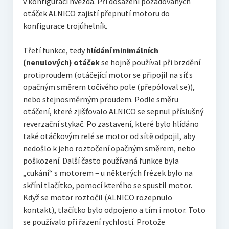
v konfiguraci hvězda. Při dosažení požadovaných
otáček ALNICO zajistí přepnutí motoru do
konfigurace trojúhelník.
Třetí funkce, tedy
hlídání minimálních
(nenulových)
otáček
se hojně používal při brzdění
protiproudem (otáčející motor se připojil na síť s
opačným směrem točivého pole (přepóloval se)),
nebo stejnosměrným proudem. Podle směru
otáčení, které zjišťovalo ALNICO se sepnul příslušný
reverzační stykač. Po zastavení, které bylo hlídáno
také otáčkovým relé se motor od sítě odpojil, aby
nedošlo k jeho roztočení opačným směrem, nebo
poškození. Další často používaná funkce byla
„cukání“ s motorem – u některých frézek bylo na
skříni tlačítko, pomocí kterého se spustil motor.
Když se motor roztočil (ALNICO rozepnulo
kontakt), tlačítko bylo odpojeno a tím i motor. Toto
se používalo při řazení rychlostí. Protože