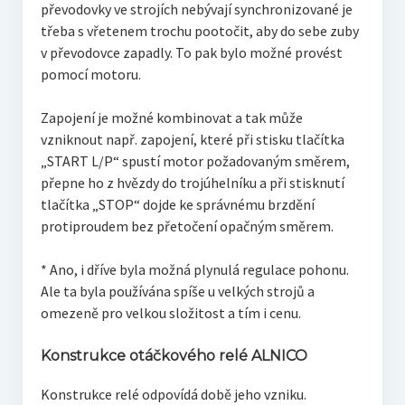
převodovky ve strojích nebývají synchronizované je
třeba s vřetenem trochu pootočit, aby do sebe zuby
v převodovce zapadly. To pak bylo možné provést
pomocí motoru.
Zapojení je možné kombinovat a tak může
vzniknout např. zapojení, které při stisku tlačítka
„START L/P“ spustí motor požadovaným směrem,
přepne ho z hvězdy do trojúhelníku a při stisknutí
tlačítka „STOP“ dojde ke správnému brzdění
protiproudem bez přetočení opačným směrem.
* Ano, i dříve byla možná plynulá regulace pohonu.
Ale ta byla používána spíše u velkých strojů a
omezeně pro velkou složitost a tím i cenu.
Konstrukce otáčkového relé ALNICO
Konstrukce relé odpovídá době jeho vzniku.