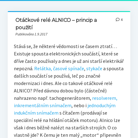
Otáčkové relé ALNICO – princip a
4
použití
Publikováno 1.9.2017
Stává se, že některé vědomosti se časem ztratí…
Existuje spousta elektronických součástí, které se
dříve často používaly a dnes je už ani starší elektrikář
nepozná.
Relátka, časové spínače
,
stykače
a spousta
dalších součástí se používá, leč po značné
modernizaci i dnes. Ale co takové otáčkové relé
ALNICO? Před dávnou dobou bylo (částečně)
nahrazeno např. tachogenerátorem,
resolverem,
inkrementálním snímačem
, nebo i
jednoduchým
indukčním snímačem
s čítačem (prodávají se
speciální relé na hlídání otáček motoru). Alnico lze
však i dnes běžně nalézt na starších strojích. O co
vlastně jde? K čemu je ten malý „motor“ připevněn