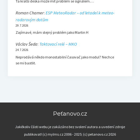
Ta kratší deska může mít problém se signálem.…
Roman Chamer
:
ESP MeteoRadar – od letadel k meteo-
radarovým datům
29.7.2026
Zajímavé, mám stejný problém jako Martin H
Václav Šeda
:
Taktovací relé – MKO
24.7.2026
Neprodává někdo monostabilní časovač jako modul? Nechce
se mi bastlit.
Peťanovo.cz
Jakékoliv části webu je zakázáno bez svolení autora a uvedení zdroje
publikovat! (c) mylms.cz 2006 - 2025; (c) petanovo.cz 2026