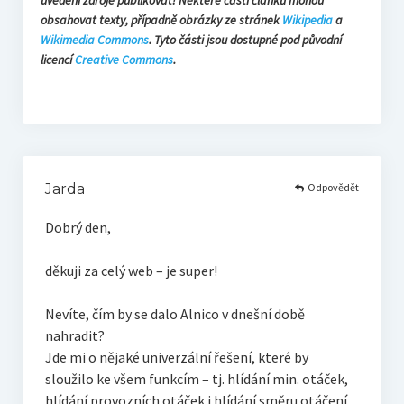
uvedení zdroje publikovat! Některé části článků mohou
obsahovat texty, případně obrázky ze stránek
Wikipedia
a
Wikimedia Commons
. Tyto části jsou dostupné pod původní
licencí
Creative Commons
.
Odpovědět
Jarda
Dobrý den,
děkuji za celý web – je super!
Nevíte, čím by se dalo Alnico v dnešní době
nahradit?
Jde mi o nějaké univerzální řešení, které by
sloužilo ke všem funkcím – tj. hlídání min. otáček,
hlídání provozních otáček i hlídání směru otáčení.