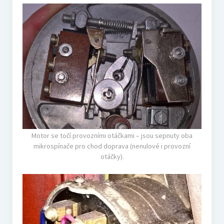
Motor se točí provozními otáčkami – jsou sepnuty oba
mikrospínače pro chod doprava (nenulové i provozní
otáčky).