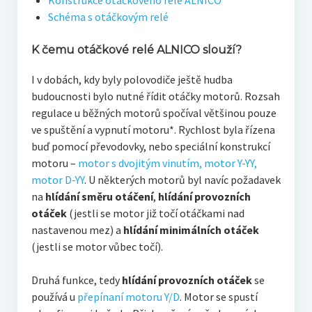
Konstrukce otáčkového relé ALNICO
Schéma s otáčkovým relé
K čemu otáčkové relé ALNICO slouží?
I v dobách, kdy byly polovodiče ještě hudba
budoucnosti bylo nutné řídit otáčky motorů. Rozsah
regulace u běžných motorů spočíval většinou pouze
ve spuštění a vypnutí motoru*. Rychlost byla řízena
buď pomocí převodovky, nebo speciální konstrukcí
motoru –
motor s dvojitým vinutím, motor Y-YY,
motor D-YY
. U některých motorů byl navíc požadavek
na
hlídání směru otáčení
,
hlídání provozních
otáček
(jestli se motor již točí otáčkami nad
nastavenou mez) a
hlídání minimálních otáček
(jestli se motor vůbec točí).
Druhá funkce, tedy
hlídání provozních otáček
se
používá u
přepínaní motoru Y/D
. Motor se spustí