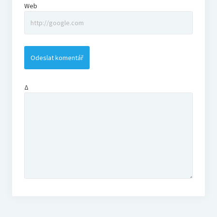
Web
Δ