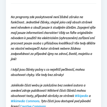
Na programy zde poskytované není žádná záruka na
funkčnost. Jednotlivé články, stejně jako celý obsah stránek
není návodem a slouží pouze k studijním účelům. Zapojení výše
mají pouze informativní charakter! Vždy se řiďte originálním
návodem k použití! Na elektrickém (vyhrazeném) zařízení smí
pracovat pouze osoba s příslušnou kvalifikací! Vše tedy děláte
na vlastní nebezpečí! Autor stránek nebere žádnou
zodpovědnost za případné újmy na zdraví, životě, majetku a
jiné!
I když jsou články psány s co největší pečlivostí, mohou
obsahovat chyby. Vše tedy bez záruky!
Jakékoliv části webu je zakázáno bez svolení autora a
uvedení zdroje publikovat! Některé části článků mohou
obsahovat texty, případně obrázky ze stránek
Wikipedia
a
Wikimedia Commons
. Tyto části jsou dostupné pod původní
licencí
Creative Commons
.