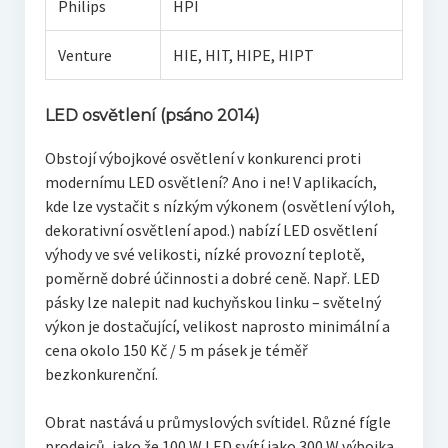
Philips
HPI
Venture
HIE, HIT, HIPE, HIPT
LED osvětlení (psáno 2014)
Obstojí výbojkové osvětlení v konkurenci proti
modernímu LED osvětlení? Ano i ne! V aplikacích,
kde lze vystačit s nízkým výkonem (osvětlení výloh,
dekorativní osvětlení apod.) nabízí LED osvětlení
výhody ve své velikosti, nízké provozní teplotě,
poměrně dobré účinnosti a dobré ceně. Např. LED
pásky lze nalepit nad kuchyňskou linku – světelný
výkon je dostačující, velikost naprosto minimální a
cena okolo 150 Kč / 5 m pásek je téměř
bezkonkurenční.
Obrat nastává u průmyslových svítidel. Různé fígle
prodejců, jako že 100 W LED svítí jako 300 W výbojka