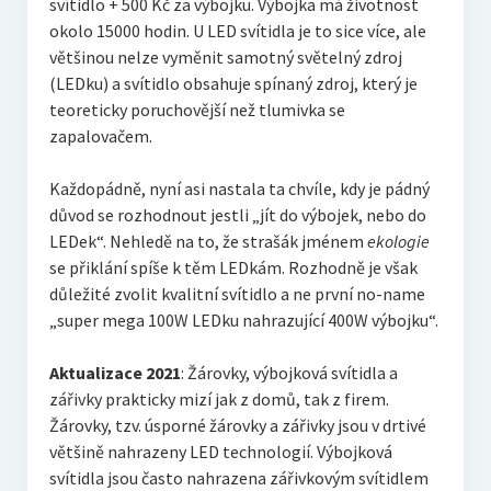
svítidlo + 500 Kč za výbojku. Výbojka má životnost
okolo 15000 hodin. U LED svítidla je to sice více, ale
většinou nelze vyměnit samotný světelný zdroj
(LEDku) a svítidlo obsahuje spínaný zdroj, který je
teoreticky poruchovější než tlumivka se
zapalovačem.
Každopádně, nyní asi nastala ta chvíle, kdy je pádný
důvod se rozhodnout jestli „jít do výbojek, nebo do
LEDek“. Nehledě na to, že strašák jménem
ekologie
se přiklání spíše k těm LEDkám. Rozhodně je však
důležité zvolit kvalitní svítidlo a ne první no-name
„super mega 100W LEDku nahrazující 400W výbojku“.
Aktualizace 2021
: Žárovky, výbojková svítidla a
zářivky prakticky mizí jak z domů, tak z firem.
Žárovky, tzv. úsporné žárovky a zářivky jsou v drtivé
většině nahrazeny LED technologií. Výbojková
svítidla jsou často nahrazena zářivkovým svítidlem