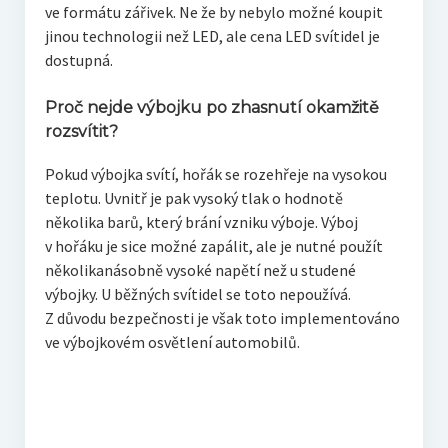
ve formátu zářivek. Ne že by nebylo možné koupit
jinou technologii než LED, ale cena LED svítidel je
dostupná.
Proč nejde výbojku po zhasnutí okamžitě
rozsvítit?
Pokud výbojka svítí, hořák se rozehřeje na vysokou
teplotu. Uvnitř je pak vysoký tlak o hodnotě
několika barů, který brání vzniku výboje. Výboj
v hořáku je sice možné zapálit, ale je nutné použít
několikanásobně vysoké napětí než u studené
výbojky. U běžných svítidel se toto nepoužívá.
Z důvodu bezpečnosti je však toto implementováno
ve výbojkovém osvětlení automobilů.