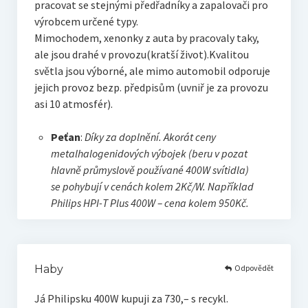
pracovat se stejnými předřadníky a zapalovači pro
výrobcem určené typy.
Mimochodem, xenonky z auta by pracovaly taky,
ale jsou drahé v provozu(kratší život).Kvalitou
světla jsou výborné, ale mimo automobil odporuje
jejich provoz bezp. předpisům (uvniř je za provozu
asi 10 atmosfér).
Peťan
:
Díky za doplnění. Akorát ceny
metalhalogenidových výbojek (beru v pozat
hlavně průmyslově používané 400W svítidla)
se pohybují v cenách kolem 2Kč/W. Například
Philips HPI-T Plus 400W – cena kolem 950Kč.
Odpovědět
Haby
Já Philipsku 400W kupuji za 730,– s recykl.