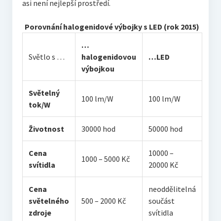
asi není nejlepší prostředí.
Porovnání halogenidové výbojky s LED (rok 2015)
…
Světlo s …
halogenidovou
…LED
výbojkou
Světelný
100 lm/W
100 lm/W
tok/W
Životnost
30000 hod
50000 hod
Cena
10000 –
1000 – 5000 Kč
svítidla
20000 Kč
Cena
neoddělitelná
světelného
500 – 2000 Kč
součást
zdroje
svítidla