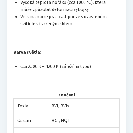
Vysoká teplota hořáku (cca 1000 °C), která
může způsobit deformaci výbojky
Většina může pracovat pouze v uzavřeném
svítidle s tvrzeným sklem
Barva světla:
cca 2500 K – 4200 K (záleží na typu)
Značení
Tesla
RVI, RVIx
Osram
HCI, HQI