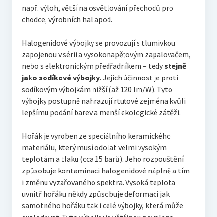
např. výloh, větší na osvětlování přechodů pro
chodce, výrobních hal apod.
Halogenidové výbojky se provozují s tlumivkou
zapojenou v sérii a vysokonapěťovým zapalovačem,
nebo s elektronickým předřadníkem – tedy
stejně
jako sodíkové výbojky
. Jejich účinnost je proti
sodíkovým výbojkám nižší (až 120 lm/W). Tyto
výbojky postupně nahrazují rtuťové zejména kvůli
lepšímu podání barev a menší ekologické zátěži.
Hořák je vyroben ze speciálního keramického
materiálu, který musí odolat velmi vysokým
teplotám a tlaku (cca 15 barů). Jeho rozpouštění
způsobuje kontaminaci halogenidové náplně a tím
i změnu vyzařovaného spektra. Vysoká teplota
uvnitř hořáku někdy způsobuje deformaci jak
samotného hořáku tak i celé výbojky, která může
explodovat. Tyto výbojky je většinou povoleno