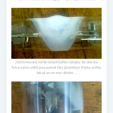
Zdeformovaný hořák natavil baňku výbojky. Na skle (na
fotce nelze vidět) jsou patrné čáry (praskliny). Kdyby svítila,
tak už asi ne moc dlouho…