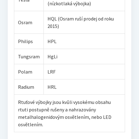
(nízkotlaká výbojka)
HQL (Osram ruší prodej od roku
Osram
2015)
Philips
HPL
Tungsram
HgLi
Polam
LRF
Radium
HRL
Rtuťové výbojky jsou kvůli vysokému obsahu
rtuti postupně rušeny a nahrazovány
metalhalogenidovým osvětlením, nebo LED
osvětlením.