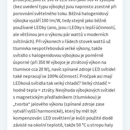
(bez uvedení typu výbojky) jsou naprosto zcestné při
porovnání světelného toku. Běžná halogenidový
výbojka vyzáří 100 lm/W, tedy stejně jako běžně
používané LEDky (ano, jsou i LEDky s lepší účinností,
ale většinou jen o výkonu pár wattů v moderních
svítilnách). Při výkonech v řádech stovek wattů už
tlumivka nespotřebovává velké výkony, takže
svítidlo s halogenidovou výbojkou je poměrně
úsporné (při 350 W výbojce je ztrátový výkon na
tlumivce cca 20 W), navíc spínané zdroje LED svítidel
také nepracují se 100% účinností. Pročpak asi mají
LEDková svítidla tak velký chladič? Velký chladič =
hodně tepla = ztráty. Nevýhoda výbojkových svítidel
s magnetickým předřadníkem (tlumivkou) je
„tvorba“ jalového výkonu (spínané zdroje zase
vytváří vyšší harmonické), který by měl být
kompenzován. LED osvětlení je kvůli použité diodě
závislé na okolní teplotě, takže 50 °C u stropu haly