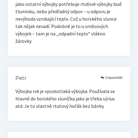
jako ostatní výbojky potřebuje rtuťové výbojky buď
tlumivku, nebo předřadný odpor – u odporu je
nevýhoda vznikající teplo. Což u horského slunce
tak nějak nevadí. Podobné je to u směsových
výbojek – tam je na „odpadní teplo“ vlákno
žárovky.
Odpovědět
Petr
Výbojka rvk je vysokotlaká výbojka. Používala se
hlavně do horského sluníčka jako je třeba sýrius
atd. Je to vlastně rtutový hořák bez bánky.