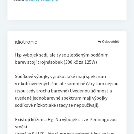
Odpovědět
idiotronic
Hg-výbojek sedí, ale ty se zlepšeným podáním
barev stojí trojnásobek (300 kč za 125W)
Sodíkové výbojky vysokotlaké mají spektrum
v okolí uvedených čar, ale samotné čáry tam nejsou
(jsou tedy trochu barevné).Uvedenou účinnost a
uvedené jednobarevné spektrum mají výbojky
sodíkové nízkotlaké (tady se nepoužívají).
Existují kříženci Hg-Na výbojek s tzv. Penningovou
směsí
(značka SHLP) , které mohou nahradit kus za kus