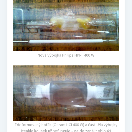
Nová výbojka Philips HPI-T 400 W
Zdeformovaný hořák (Osram HCI 400 W) a část těla výbojky
(tenhle kousek už nefunguje – nejde zapálit oblouk)