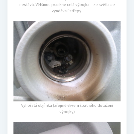
nestává. Většinou praskne celá výbojka – ze světla se
vyndávají střepy.
Vyhořatá objímka (zřejmě vlivem špatného dotažení
výbojky)