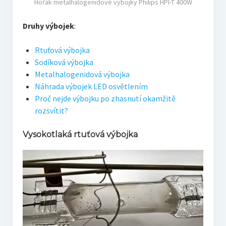
Hořák metalhalogenidové výbojky Philips HPI-T 400W
Druhy výbojek
:
Rtuťová výbojka
Sodíková výbojka
Metalhalogenidová výbojka
Náhrada výbojek LED osvětlením
Proč nejde výbojku po zhasnutí okamžitě
rozsvítit?
Vysokotlaká rtuťová výbojka