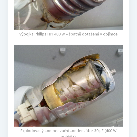
Výbojka Philips HPI 400 W – špatně dotažená v objímce
Explodovaný kompenzační kondenzátor 30 μF (400 W