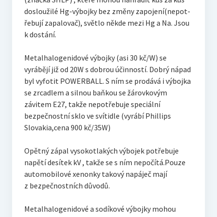
dosloužilé Hg-výbojky bez změny zapojení(nepot­
řebují zapalovač), světlo někde mezi Hg a Na. Jsou
k dostání.
Metalhalogenidové výbojky (asi 30 kč/W) se
vyrábějí již od 20W s dobrou účinností. Dobrý nápad
byl vyfotit POWERBALL. S ním se prodává i výbojka
se zrcadlem a silnou baňkou se žárovkovým
závitem E27, takže nepotřebuje speciální
bezpečnostní sklo ve svítidle (vyrábí Phillips
Slovakia,cena 900 kč/35W)
Opětný zápal vysokotlakých výbojek potřebuje
napětí desítek kV , takže se s ním nepočítá.Pouze
automobilové xenonky takový napáječ mají
z bezpečnostních důvodů.
Metalhalogenidové a sodíkové výbojky mohou