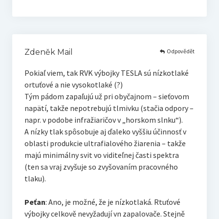
Odpovědět
Zdeněk Mail
Pokiaľ viem, tak RVK výbojky TESLA sú nízkotlaké
ortuťové a nie vysokotlaké (?)
Tým pádom zapaľujú už pri obyčajnom – sieťovom
napätí, takže nepotrebujú tlmivku (stačia odpory –
napr. v podobe infražiaričov v „horskom slnku“).
A nízky tlak spôsobuje aj ďaleko vyššiu účinnosť v
oblasti produkcie ultrafialového žiarenia – takže
majú minimálny svit vo viditeľnej časti spektra
(ten sa vraj zvyšuje so zvyšovaním pracovného
tlaku).
Peťan
: Ano, je možné, že je nízkotlaká. Rtuťové
výbojky celkově nevyžadují vn zapalovače. Stejně