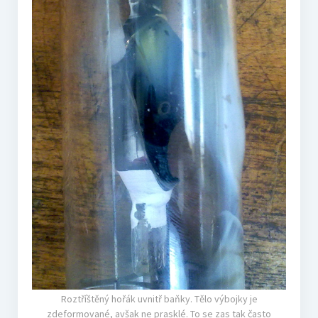
Roztříštěný hořák uvnitř baňky. Tělo výbojky je
zdeformované, avšak ne prasklé. To se zas tak často