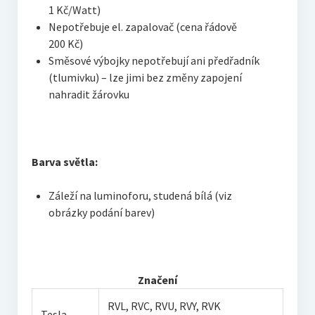
1 Kč/Watt)
Nepotřebuje el. zapalovač (cena řádově
200 Kč)
Směsové výbojky nepotřebují ani předřadník
(tlumivku) – lze jimi bez změny zapojení
nahradit žárovku
Barva světla:
Záleží na luminoforu, studená bílá (viz
obrázky podání barev)
Značení
RVL, RVC, RVU, RVY, RVK
Tesla