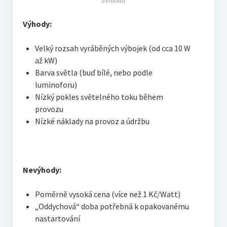
svítidlo)
Výhody:
Velký rozsah vyráběných výbojek (od cca 10 W
až kW)
Barva světla (buď bílé, nebo podle
luminoforu)
Nízký pokles světelného toku během
provozu
Nízké náklady na provoz a údržbu
Nevýhody:
Poměrně vysoká cena (více než 1 Kč/Watt)
„Oddychová“ doba potřebná k opakovanému
nastartování