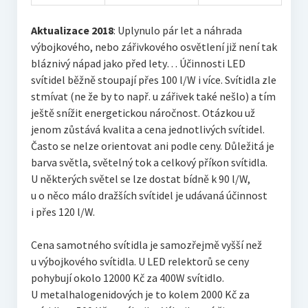
Aktualizace 2018
: Uplynulo pár let a náhrada
výbojkového, nebo zářivkového osvětlení již není tak
bláznivý nápad jako před lety… Účinnosti LED
svítidel běžně stoupají přes 100 l/W i více. Svítidla zle
stmívat (ne že by to např. u zářivek také nešlo) a tím
ještě snížit energetickou náročnost. Otázkou už
jenom zůstává kvalita a cena jednotlivých svítidel.
Často se nelze orientovat ani podle ceny. Důležitá je
barva světla, světelný tok a celkový příkon svítidla.
U některých světel se lze dostat bídně k 90 l/W,
u o něco málo dražších svítidel je udávaná účinnost
i přes 120 l/W.
Cena samotného svítidla je samozřejmě vyšší než
u výbojkového svítidla. U LED relektorů se ceny
pohybují okolo 12000 Kč za 400W svítidlo.
U metalhalogenidových je to kolem 2000 Kč za