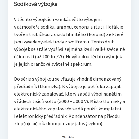
Sodíková výbojka
V těchto výbojkách vzniká světlo výbojem
v atmosféře sodíku, argonu, xenonu a rtuti. Hořák je
tvořen trubičkou z oxidu hlinitého (korund) ze které
jsou vyvedeny elektrody z wolframu. Tento druh
výbojek se stále využívá zejména kvůli velké světelné
účinnosti (až 200 lm/W). Nevýhodou těchto výbojek
je jejich oranžové světelné spektrum.
Do série s výbojkou se vřazuje vhodně dimenzovaný
předřadník (tlumivka). K výbojce je potřeba zapojit
elektronický zapalovač, který zapálí výboj napětím
v řádech tisíců voltu (3000 – 5000 V). Místo tlumivky a
elektronického zapalovače se dá použít kompletní
i elektronický předřadník. Kondenzátor na přívodu
zlepšuje účiník (kompenzuje jalový výkon).