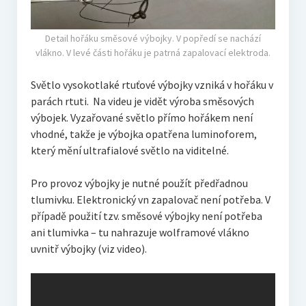
Detail hořáku směsové výbojky. V popředí se nachází
vlákno. V levé části hořáku je patrná zapalovací elektroda.
Světlo vysokotlaké rtuťové výbojky vzniká v hořáku v
parách rtuti. Na videu je vidět výroba směsových
výbojek. Vyzařované světlo přímo hořákem není
vhodné, takže je výbojka opatřena luminoforem,
který mění ultrafialové světlo na viditelné.
Pro provoz výbojky je nutné použít předřadnou
tlumivku. Elektronický vn zapalovač není potřeba. V
případě použití tzv. směsové výbojky není potřeba
ani tlumivka – tu nahrazuje wolframové vlákno
uvnitř výbojky (viz video).