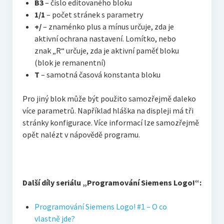
B3
– číslo editovaného bloku
1/1
– počet stránek s parametry
+/
– znaménko plus a mínus určuje, zda je
aktivní ochrana nastavení. Lomítko, nebo
znak „R“ určuje, zda je aktivní paměť bloku
(blok je remanentní)
T
– samotná časová konstanta bloku
Pro jiný blok může být použito samozřejmě daleko
více parametrů. Například hláška na displeji má tři
stránky konfigurace. Více informací lze samozřejmě
opět nalézt v nápovědě programu.
Další díly seriálu „Programování Siemens Logo!“:
Programování Siemens Logo! #1 – O co
vlastně jde?