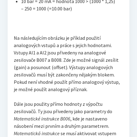
10 bar = 20 mA = hodnota 1000 > (1000 * 1,25)
– 250 = 1000 (=10.00 bar)
Na následujícím obrázku je příklad použití
analogových vstupů a práce s jejich hodnotami.
Vstupy AI1 a AI2 jsou přivedeny na analogové
zesilovače B007 a B008. Zde je možné signál zesílit
(gain) a posunout (offset). Výstupy analogových
zesilovačů musí být zakončeny nějakým blokem.
Pokud není vhodné použít přímo analogový výstup,
je možné použít analogový příznak.
Dále jsou použity přímo hodnoty z výpočtu
zesilovačů. Ty jsou přivedeny jako parametry do
Matematické instrukce B006
, kde je nastaveno
násobení mezi prvním a druhým parametrem.
Matematická instrukce
se musí aktivovat vstupem