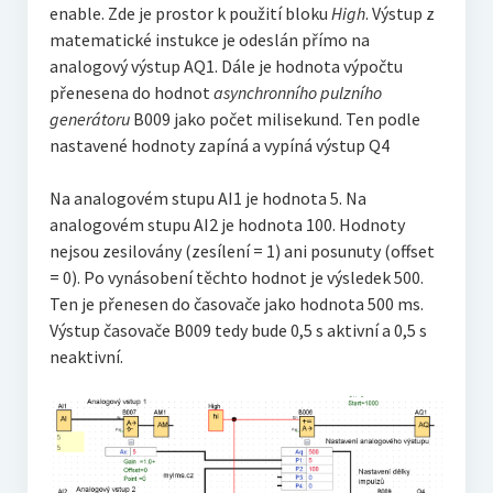
enable. Zde je prostor k použití bloku
High
. Výstup z
matematické instukce je odeslán přímo na
analogový výstup AQ1. Dále je hodnota výpočtu
přenesena do hodnot
asynchronního pulzního
generátoru
B009 jako počet milisekund. Ten podle
nastavené hodnoty zapíná a vypíná výstup Q4
Na analogovém stupu AI1 je hodnota 5. Na
analogovém stupu AI2 je hodnota 100. Hodnoty
nejsou zesilovány (zesílení = 1) ani posunuty (offset
= 0). Po vynásobení těchto hodnot je výsledek 500.
Ten je přenesen do časovače jako hodnota 500 ms.
Výstup časovače B009 tedy bude 0,5 s aktivní a 0,5 s
neaktivní.