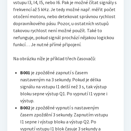
vstupu I3, I4, I5, nebo I6. Pak je možné čítat signály s
frekvencí až 5 kHz. Je tedy možné např. měřit počet
otočení motoru, nebo detekovat správnou rychlost
dopravníkového pásu. Pozor, u ostatních vstupů
takovou rychlost není možné použít. Také to
nefunguje, pokud signál prochází nějakou logickou
funkcí… Je nutné přímé připojení.
Na obrázku níže je příklad třech časovačů:
B001
je zpožděné zapnutí s časem
nastaveným na 3 sekundy. Pokud je délka
signálu na vstupu I1 delší než 3 s, tak výstup
bloku sepne výstup Q1. Po vypnutí I1 vypne i
výstup.
B002
je zpožděné vypnutí s nastaveným
časem zpoždění 3 sekundy. Zapnutím vstupu
I1 sepne i výstup bloku a výstup Q2. Po
vypnutí vstupu I1 blok časuje 3 sekundy a