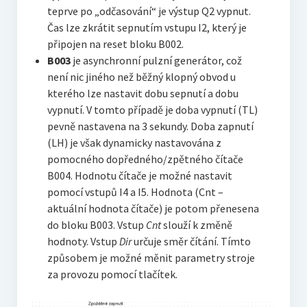
teprve po „odčasování“ je výstup Q2 vypnut.
Čas lze zkrátit sepnutím vstupu I2, který je
připojen na reset bloku B002.
B003
je asynchronní pulzní generátor, což
není nic jiného než běžný klopný obvod u
kterého lze nastavit dobu sepnutí a dobu
vypnutí. V tomto případě je doba vypnutí (TL)
pevně nastavena na 3 sekundy. Doba zapnutí
(LH) je však dynamicky nastavována z
pomocného dopředného/zpětného čítače
B004. Hodnotu čítače je možné nastavit
pomocí vstupů I4 a I5. Hodnota (Cnt –
aktuální hodnota čítače) je potom přenesena
do bloku B003. Vstup
Cnt
slouží k změně
hodnoty. Vstup
Dir
určuje směr čítání. Tímto
způsobem je možné měnit parametry stroje
za provozu pomocí tlačítek.