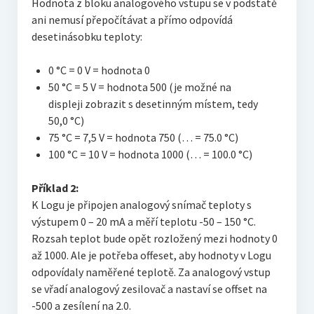
Hodnota z bloku analogového vstupu se v podstatě
ani nemusí přepočítávat a přímo odpovídá
desetinásobku teploty:
0 °C = 0 V = hodnota 0
50 °C = 5 V = hodnota 500 (je možné na
displeji zobrazit s desetinným místem, tedy
50,0 °C)
75 °C = 7,5 V = hodnota 750 (… = 75.0 °C)
100 °C = 10 V = hodnota 1000 (… = 100.0 °C)
Příklad 2:
K Logu je připojen analogový snímač teploty s
výstupem 0 – 20 mA a měří teplotu -50 – 150 °C.
Rozsah teplot bude opět rozložený mezi hodnoty 0
až 1000. Ale je potřeba offeset, aby hodnoty v Logu
odpovídaly naměřené teplotě. Za analogový vstup
se vřadí analogový zesilovač a nastaví se offset na
-500 a zesílení na 2.0.