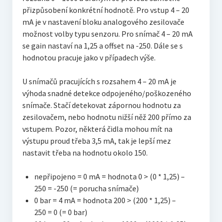
přizpůsobení konkrétní hodnotě. Pro vstup 4 – 20
mA je v nastavení bloku analogového zesilovače
možnost volby typu senzoru. Pro snímač 4 – 20 mA
se gain nastaví na 1,25 a offset na -250. Dále se s
hodnotou pracuje jako v případech výše.
U snímačů pracujících s rozsahem 4 – 20 mA je
výhoda snadné detekce odpojeného/poškozeného
snímače. Stačí detekovat zápornou hodnotu za
zesilovačem, nebo hodnotu nižší něž 200 přímo za
vstupem. Pozor, některá čidla mohou mít na
výstupu proud třeba 3,5 mA, tak je lepší mez
nastavit třeba na hodnotu okolo 150.
nepřipojeno = 0 mA = hodnota 0 > (0 * 1,25) –
250 = -250 (= porucha snímače)
0 bar = 4 mA = hodnota 200 > (200 * 1,25) –
250 = 0 (= 0 bar)