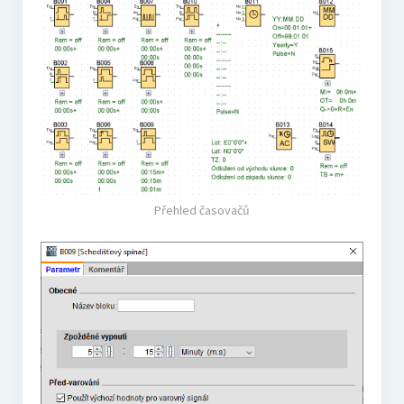
Přehled časovačů