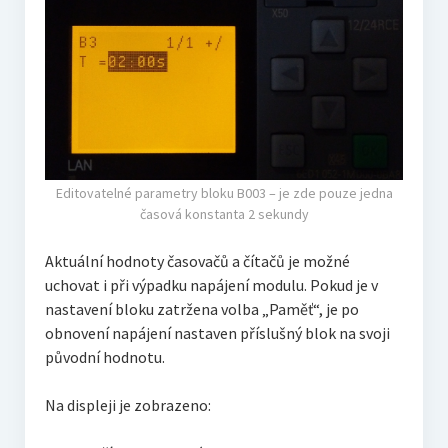
Editovatelné parametry bloku B003 – je zde pouze jedna
časová konstanta 2 sekundy
Aktuální hodnoty časovačů a čítačů je možné
uchovat i při výpadku napájení modulu. Pokud je v
nastavení bloku zatržena volba „Paměť“, je po
obnovení napájení nastaven příslušný blok na svoji
původní hodnotu.
Na displeji je zobrazeno: