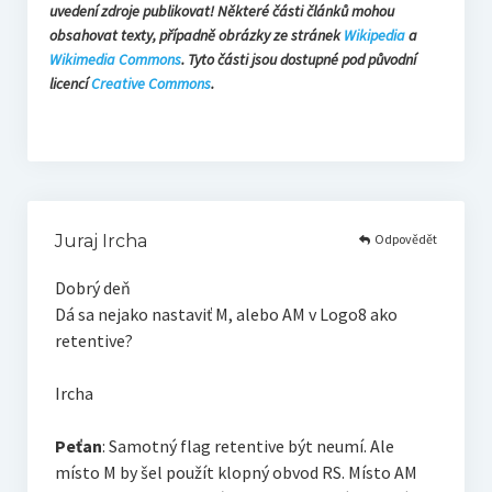
uvedení zdroje publikovat! Některé části článků mohou
obsahovat texty, případně obrázky ze stránek
Wikipedia
a
Wikimedia Commons
. Tyto části jsou dostupné pod původní
licencí
Creative Commons
.
Odpovědět
Juraj Ircha
Dobrý deň
Dá sa nejako nastaviť M, alebo AM v Logo8 ako
retentive?
Ircha
Peťan
: Samotný flag retentive být neumí. Ale
místo M by šel použít klopný obvod RS. Místo AM