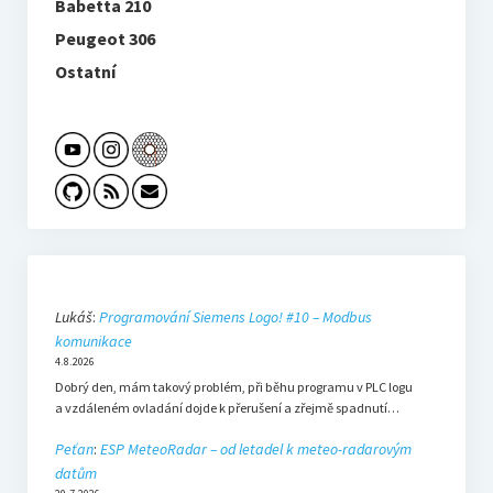
Babetta 210
Peugeot 306
Ostatní
Lukáš
:
Programování Siemens Logo! #10 – Modbus
komunikace
4.8.2026
Dobrý den, mám takový problém, při běhu programu v PLC logu
a vzdáleném ovladání dojde k přerušení a zřejmě spadnutí…
Peťan
:
ESP MeteoRadar – od letadel k meteo-radarovým
datům