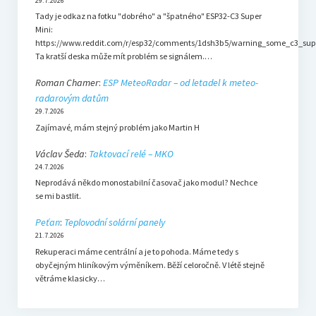
29.7.2026
Tady je odkaz na fotku "dobrého" a "špatného" ESP32-C3 Super
Mini:
https://www.reddit.com/r/esp32/comments/1dsh3b5/warning_some_c3_sup
Ta kratší deska může mít problém se signálem.…
Roman Chamer
:
ESP MeteoRadar – od letadel k meteo-
radarovým datům
29.7.2026
Zajímavé, mám stejný problém jako Martin H
Václav Šeda
:
Taktovací relé – MKO
24.7.2026
Neprodává někdo monostabilní časovač jako modul? Nechce
se mi bastlit.
Peťan
:
Teplovodní solární panely
21.7.2026
Rekuperaci máme centrální a je to pohoda. Máme tedy s
obyčejným hliníkovým výměníkem. Běží celoročně. V létě stejně
větráme klasicky…