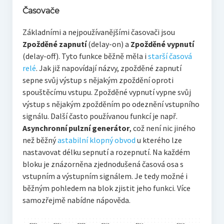
Časovače
Základními a nejpoužívanějšími časovači jsou
Zpožděné zapnutí
(delay-on) a
Zpožděné vypnutí
(delay-off). Tyto funkce běžně měla i
starší časová
relé
. Jak již napovídají názvy, zpožděné zapnutí
sepne svůj výstup s nějakým zpoždění oproti
spouštěcímu vstupu. Zpožděné vypnutí vypne svůj
výstup s nějakým zpožděním po odeznění vstupního
signálu. Další často používanou funkcí je např.
Asynchronní pulzní generátor
, což není nic jiného
než běžný
astabilní klopný obvod
u kterého lze
nastavovat délku sepnutí a rozepnutí. Na každém
bloku je znázorněna zjednodušená časová osa s
vstupním a výstupním signálem. Je tedy možné i
běžným pohledem na blok zjistit jeho funkci. Více
samozřejmě nabídne nápověda.