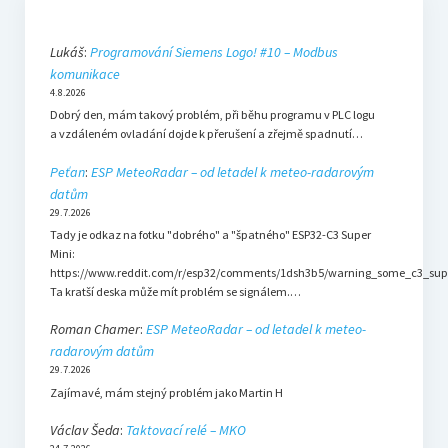
Lukáš
:
Programování Siemens Logo! #10 – Modbus
komunikace
4.8.2026
Dobrý den, mám takový problém, při běhu programu v PLC logu
a vzdáleném ovladání dojde k přerušení a zřejmě spadnutí…
Peťan
:
ESP MeteoRadar – od letadel k meteo-radarovým
datům
29.7.2026
Tady je odkaz na fotku "dobrého" a "špatného" ESP32-C3 Super
Mini:
https://www.reddit.com/r/esp32/comments/1dsh3b5/warning_some_c3_sup
Ta kratší deska může mít problém se signálem.…
Roman Chamer
:
ESP MeteoRadar – od letadel k meteo-
radarovým datům
29.7.2026
Zajímavé, mám stejný problém jako Martin H
Václav Šeda
:
Taktovací relé – MKO