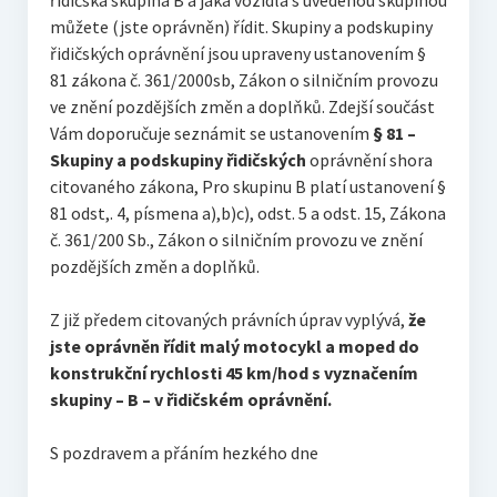
řidičská skupina B a jaká vozidla s uvedenou skupinou
můžete (jste oprávněn) řídit. Skupiny a podskupiny
řidičských oprávnění jsou upraveny ustanovením §
81 zákona č. 361/2000sb, Zákon o silničním provozu
ve znění pozdějších změn a doplňků. Zdejší součást
Vám doporučuje seznámit se ustanovením
§ 81 –
Skupiny a podskupiny řidičských
oprávnění shora
citovaného zákona, Pro skupinu B platí ustanovení §
81 odst,. 4, písmena a),b)c), odst. 5 a odst. 15, Zákona
č. 361/200 Sb., Zákon o silničním provozu ve znění
pozdějších změn a doplňků.
Z již předem citovaných právních úprav vyplývá,
že
jste oprávněn řídit malý motocykl a moped do
konstrukční rychlosti 45 km/hod s vyznačením
skupiny – B – v řidičském oprávnění.
S pozdravem a přáním hezkého dne