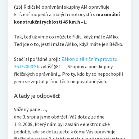
(15)
Řidičské oprávnění skupiny AM opravňuje
k řízení mopedů a malých motocyklů s
maximální
konstrukční rychlostí 45 km.h –1
.
Tak, teď už víme co můžete řídit, když máte AMko.
Teď jde o to, jestli máte AMko, když máte jen Béčko.
Stačí si pořádně projít
Zákon o silničním provozu
361/2000 Sb
zvlášť §81 – „Skupiny a podskupiny
řidičských oprávnění „. Pro ty, kdo by to nepochopili
jsem se zeptal přímo těch nejpovolanějších.
A tady je odpověď:
Vážený pane …,
dne 3. srpna jsme obdrželi Váš dotaz ze dne
1. 8. 2009, který nám byl zaslán v elektronické
podobě, kde se dotazujete k čemu Vás opravňuje