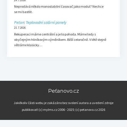
24.7.2026
Neprodává někdo monostabilní časovač jako modul? Nechce
se mi bastlit.
Peťan
:
Teplovodní solární panely
21.7.2026
Rekuperaci máme centrální a je to pohoda. Máme tedy s
obyčejným hliníkovým výměníkem. Běží celoročně. V létě stejně
větráme klasicky…
Peťanovo.cz
Jakékoliv části webu je zakázáno bez svolení autora a uvedení zdroje
publikovat! (c) mylms.cz 2006 - 2025; (c) petanovo.cz 2026