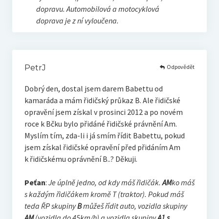
dopravu. Automobilová a motocyklová
doprava je z ní vyloučena.
Odpovědět
PetrJ
Dobrý den, dostal jsem darem Babettu od
kamaráda a mám řidičský průkaz B. Ale řidičské
opravění jsem získal v prosinci 2012 a po novém
roce k Bčku bylo přidáné řidičské právnění Am.
Myslím tím, zda-li i já smím řídit Babettu, pokud
jsem získal řidičské opravění před přidáním Am
k řidičskému oprávnění B..? Děkuji.
Peťan
:
Je úplně jedno, od kdy máš řidičák.
AM
ko máš
s každým řidičákem kromě T (traktor). Pokud máš
teda ŘP skupiny
B
můžeš řídit auto, vozidla skupiny
AM
(vozidla do 45km/h) a vozidla skupiny
A1 s