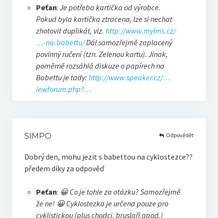
Peťan
:
Je potřeba kartička od výrobce.
Pokud byla kartička ztracena, lze si nechat
zhotovit duplikát, viz.
http://www.mylms.cz/
…-na-babettu/
Dál samozřejmě zaplacený
povinný ručení (tzn. Zelenou kartu). Jinak,
poměrně rozsáhlá diskuze o papírech na
Babettu je tady:
http://www.speaker.cz/…
iewforum.php?…
Odpovědět
SIMPO
Dobrý den, mohu jezit s babettou na cyklostezce??
předem díky za odpověď
Peťan
:
😀 Co je tohle za otázku? Samozřejmě
že ne! 😀 Cyklostezka je určena pouze pro
cyklistickou (plus chodci, bruslaři apod.)