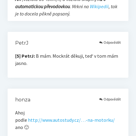
automatickou převodovkou
. Mrkni na
Wikipedii
, tak
je to docela pěkně popsaný.
Odpovědět
PetrJ
[5] PetrJ:
B mám. Mockrát děkuji, ted‘ v tom mám
jasno.
Odpovědět
honza
Ahoj
podle
http://www.autostudy.cz/…-na-motorku/
ano 🙂