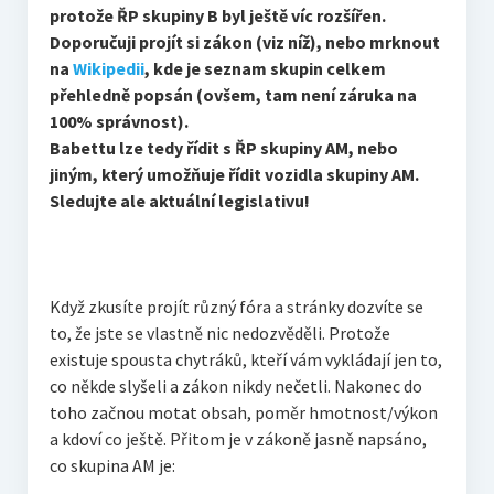
protože ŘP skupiny B byl ještě víc rozšířen.
Doporučuji projít si zákon (viz níž), nebo mrknout
na
Wikipedii
, kde je seznam skupin celkem
přehledně popsán (ovšem, tam není záruka na
100% správnost).
Babettu lze tedy řídit s ŘP skupiny AM, nebo
jiným, který umožňuje řídit vozidla skupiny AM.
Sledujte ale aktuální legislativu!
Když zkusíte projít různý fóra a stránky dozvíte se
to, že jste se vlastně nic nedozvěděli. Protože
existuje spousta chytráků, kteří vám vykládají jen to,
co někde slyšeli a zákon nikdy nečetli. Nakonec do
toho začnou motat obsah, poměr hmotnost/výkon
a kdoví co ještě. Přitom je v zákoně jasně napsáno,
co skupina AM je: