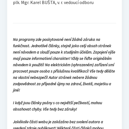
plk. Mgr. Karel BUŠTA, v. r. vedoucí odboru
Na programy zde poskytované není žádná záruka na
funkčnost. Jednotlivé články, stejně jako celý obsah stránek
není návodem a slouží pouze k studijním účelům. Zapojení výše
mají pouze informativní charakter! Vždy se řiďte originálním
návodem k použití! Na elektrickém (vyhrazeném) zařízení smí
pracovat pouze osoba s příslušnou kvalifikací! Vše tedy děláte
na vlastní nebezpečí! Autor stránek nebere žádnou
zodpovědnost za případné újmy na zdraví, životě, majetku a
jiné!
I když jsou články psány s co největší pečlivostí, mohou
obsahovat chyby. Vše tedy bez záruky!
Jakékoliv části webu je zakázáno bez svolení autora a
uvedení zdroje publikovat! Některé části článků mohou