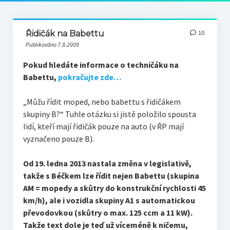
Řidičák na Babettu
10
Publikováno 7.8.2009
Pokud hledáte informace o techničáku na
Babettu,
pokračujte zde…
„Můžu řídit moped, nebo babettu s řidičákem
skupiny B?“
Tuhle otázku si jistě položilo spousta
lidí, kteří mají řidičák pouze na auto (v ŘP mají
vyznačeno pouze B).
Od 19. ledna 2013 nastala změna v legislativě,
takže s Béčkem lze řídit nejen Babettu (skupina
AM = mopedy a skůtry do konstrukční rychlosti 45
km/h), ale i vozidla skupiny A1 s automatickou
převodovkou (skůtry o max. 125 ccm a 11 kW).
Takže text dole je teď už víceméně k ničemu,