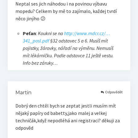
Neptal ses jich náhodou i na povinou výbavu
mopedu? Celkem by mě to zajímalo, každej tvrdí
něco jinýho 😕
Peťan
:
Koukni se na
http://www.mdcr.cz/…
341_posl.pdf
§32 odstavec 5 a 6. Musíš mít
pojistky, žárovky, nářadí na výměnu. Nemusíš
mít lékárničku. Podle odstavce 11 ještě vestu.
Info bez záruky…
Odpovědět
Martin
Dobrý den chtěl bych se zeptat jestli musím mít
nějaký papíry od babetty,jako malej a velkej
techničák,když nepodléhá ani registraci? děkuji za
odpověd