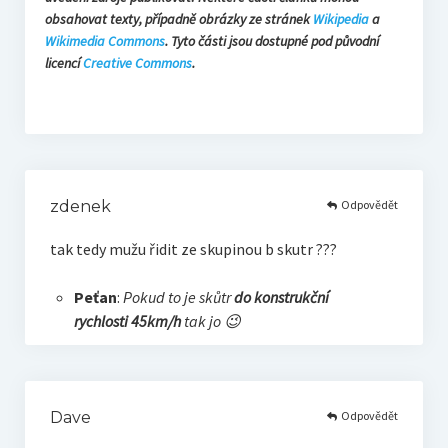
obsahovat texty, případně obrázky ze stránek
Wikipedia
a
Wikimedia Commons
. Tyto části jsou dostupné pod původní
licencí
Creative Commons
.
Odpovědět
zdenek
tak tedy mužu řidit ze skupinou b skutr ???
Peťan
:
Pokud to je skůtr
do konstrukční
rychlosti 45km/h
tak jo 😉
Odpovědět
Dave