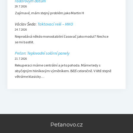
radarovým datům
29.7.2026
Zajímavé, mám stejný problém jako Martin H
Václav Šeda
:
Taktovací relé – MKO
24.7.2026
Neprodává někdo monostabilní časovač jako modul? Nechce
se mi bastlit.
Peťan
:
Teplovodní solární panely
21.7.2026
Rekuperaci máme centrální a je to pohoda. Máme tedy s
obyčejným hliníkovým výměníkem. Běží celoročně. V létě stejně
větráme klasicky…
Peťanovo.cz