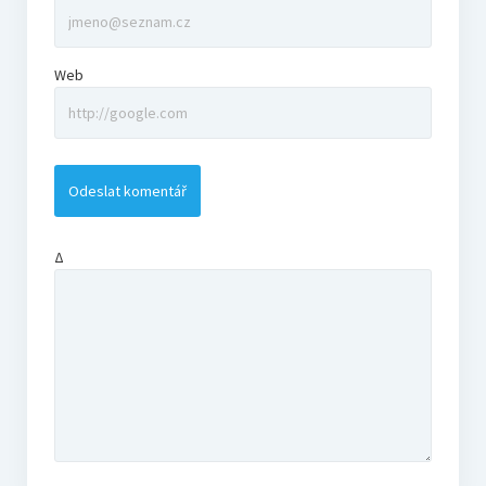
Web
Δ