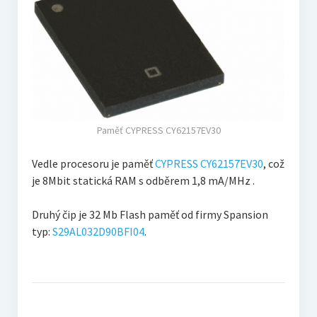
Paměť CYPRESS CY62157EV30
Vedle procesoru je paměť
CYPRESS CY62157EV30
, což
je 8Mbit statická RAM s odběrem 1,8 mA/MHz .
Druhý čip je 32 Mb Flash paměť od firmy Spansion
typ:
S29AL032D90BFI04
.