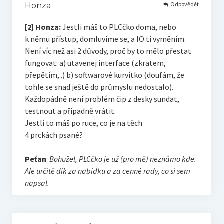
Odpovědět
Honza
[2] Honza:
Jestli máš to PLCčko doma, nebo
k němu přístup, domluvíme se, a IO ti vyměním.
Není víc než asi 2 důvody, proč by to mělo přestat
fungovat: a) utavenej interface (zkratem,
přepětím,..) b) softwarové kurvítko (doufám, že
tohle se snad ještě do průmyslu nedostalo).
Každopádně není problém čip z desky sundat,
testnout a případně vrátit.
Jestli to máš po ruce, co je na těch
4 prckách psané?
Peťan
:
Bohužel, PLCčko je už (pro mě) neznámo kde.
Ale určitě dík za nabídku a za cenné rady, co si sem
napsal.