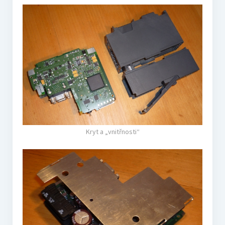
Kryt a „vnitřnosti“