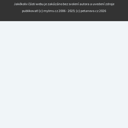
Jakékoliv části webu je zakázáno bez svolení autora a uvedení zdroje
publikovat! (c) mylms.cz 2006 - 2025; (c) petanovo.cz 2026