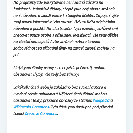
Na programy zde poskytované není žádná záruka na
funkčnost. Jednotlivé články, stejně jako celý obsah stránek
není návodem a slouží pouze k studijním účelům. Zapojení výše
mají pouze informativní charakter! Vždy se řiďte originálním
návodem k použití! Na elektrickém (vyhrazeném) zařízení smí
pracovat pouze osoba s příslušnou kvalifikací! Vše tedy děláte
na vlastní nebezpečí! Autor stránek nebere žádnou
zodpovědnost za případné újmy na zdraví, životě, majetku a
jiné!
I když jsou články psány s co největší pečlivostí, mohou
obsahovat chyby. Vše tedy bez záruky!
Jakékoliv části webu je zakázáno bez svolení autora a
uvedení zdroje publikovat! Některé části článků mohou
obsahovat texty, případně obrázky ze stránek
Wikipedia
a
Wikimedia Commons
. Tyto části jsou dostupné pod původní
licencí
Creative Commons
.