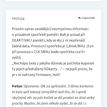
Odpovědět
Honza
Prosím oprav zavádějící/nes­myslnou informaci
o proudové spotřebě paměti. 8uA je proud při
DEAKTIVACI paměti, kdy se do/z ní nepřenáší
žádná data. Provozní spotřeba je 1,8mA/MHz. (tzn
při provozu s CLK 5MHz bude spotřeba cca 5×
vyšší).
„Nechápu teda z jakýho důvodu je potřeba kupovat
ty jejich předražený SDkarty…“ – nejspíš proto, že
je v ní nahraný firmware, huh?
Peťan
:
Opraveno. Dík za upřesnění. S těma kartama
to bylo spíš takový zamyšlění nad tím, že i uplně
obyčejná věc za pár kaček se dá prodat za dost velký
prachy. Myslím, že jsem někde slyšel, že se dá i z