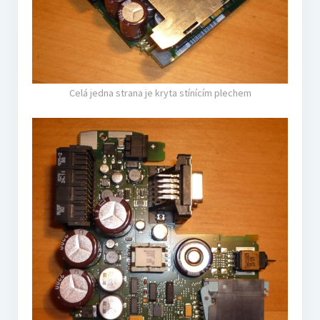
Celá jedna strana je kryta stínícím plechem