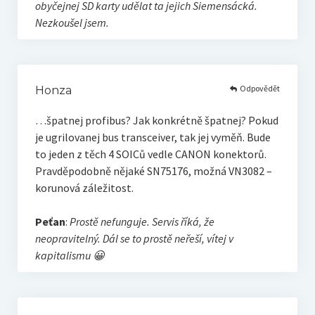
obyčejnej SD karty udělat ta jejich Siemensácká.
Nezkoušel jsem.
Odpovědět
Honza
…špatnej profibus? Jak konkrétně špatnej? Pokud
je ugrilovanej bus transceiver, tak jej vyměň. Bude
to jeden z těch 4 SOICů vedle CANON konektorů.
Pravděpodobně nějaké SN75176, možná VN3082 –
korunová záležitost.
Peťan
:
Prostě nefunguje. Servis říká, že
neopravitelný. Dál se to prostě neřeší, vítej v
kapitalismu 😀