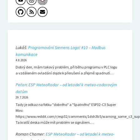
Lukáš
:
Programování Siemens Logo! #10 – Modbus
komunikace
4.8.2026
Dobrý den, mám takový problém, při běhu programu v PLC logu
a vzdáleném ovladání dojde k přerušení a zřejmě spadnutí…
Peťan
:
ESP MeteoRadar – od letadel k meteo-radarovým
datům
29.7.2026
Tady je odkaz na fotku "dobrého" a "špatného" ESP32-C3 Super
Mini:
https://www.reddit.com/r/esp32/comments/1dsh3b5/warning_some_c3_sup
Ta kratší deska může mít problém se signálem.…
Roman Chamer
:
ESP MeteoRadar – od letadel k meteo-