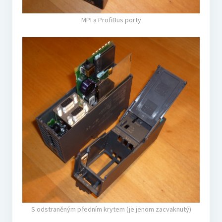
MPI a ProfiBus porty
S odstraněným předním krytem (je jenom zacvaknutý)