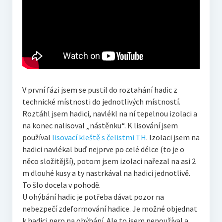
V první fázi jsem se pustil do roztahání hadic z
technické místnosti do jednotlivých místností.
Roztáhl jsem hadici, navlékl na ní tepelnou izolaci a
na konec nalisoval „nástěnku“. K lisování jsem
používal
lisovací kleště s čelistmi TH
. Izolaci jsem na
hadici navlékal buď nejprve po celé délce (to je o
něco složitější), potom jsem izolaci nařezal na asi 2
m dlouhé kusy a ty nastrkával na hadici jednotlivě.
To šlo docela v pohodě.
U ohýbání hadic je potřeba dávat pozor na
nebezpečí zdeformování hadice. Je možné objednat
k hadici pero na ohýbání. Ale to jsem nepoužíval a