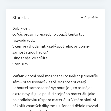
Odpovědět
Stanislav
Dobrý den,
co Vás prosím přesvědčilo použít tento typ
rozvodu vody.
V čem je výhoda mít každý spotřebič připojený
samostatnou hadicí?
Díky za vše, co sdílíte.
Stanislav
Peťan
: V první řadě možnost si to udělat jednoduše
sám – stačí lisovací kleště. Možnost si každý
kohoutek samostatně vypnout (ok, to asi nějak
extra nevyužiju) a použití stejného materiálu jako
na podlahovku (úspora materiálu). V mém okolí si
několik známých díky mé zkušenosti dělalo rozvod