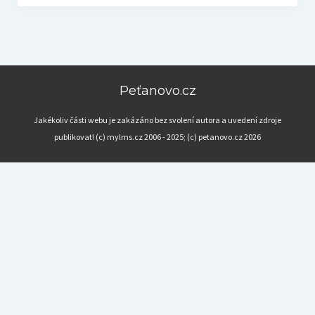
Peťanovo.cz
Jakékoliv části webu je zakázáno bez svolení autora a uvedení zdroje
publikovat! (c) mylms.cz 2006 - 2025; (c) petanovo.cz 2026