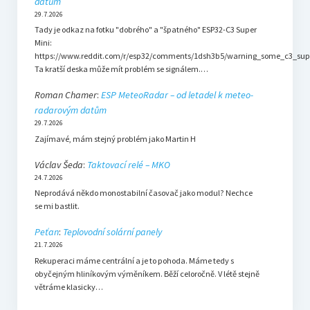
datům
29.7.2026
Tady je odkaz na fotku "dobrého" a "špatného" ESP32-C3 Super
Mini:
https://www.reddit.com/r/esp32/comments/1dsh3b5/warning_some_c3_sup
Ta kratší deska může mít problém se signálem.…
Roman Chamer
:
ESP MeteoRadar – od letadel k meteo-
radarovým datům
29.7.2026
Zajímavé, mám stejný problém jako Martin H
Václav Šeda
:
Taktovací relé – MKO
24.7.2026
Neprodává někdo monostabilní časovač jako modul? Nechce
se mi bastlit.
Peťan
:
Teplovodní solární panely
21.7.2026
Rekuperaci máme centrální a je to pohoda. Máme tedy s
obyčejným hliníkovým výměníkem. Běží celoročně. V létě stejně
větráme klasicky…