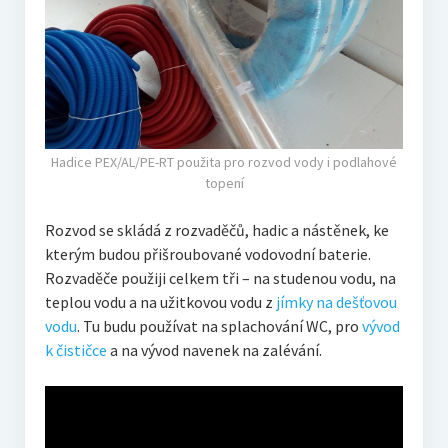
Hadice PEX/AL/PE-RT použita pro rozvod vody i podlahové
topení
Rozvod se skládá z rozvaděčů, hadic a nástěnek, ke
kterým budou přišroubované vodovodní baterie.
Rozvaděče použiji celkem tři – na studenou vodu, na
teplou vodu a na užitkovou vodu z
jímky na dešťovou
vodu
. Tu budu používat na splachování WC, pro
vývod
k čističce
a na vývod navenek na zalévání.