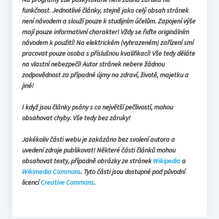
funkčnost. Jednotlivé články, stejně jako celý obsah stránek
není návodem a slouží pouze k studijním účelům. Zapojení výše
mají pouze informativní charakter! Vždy se řiďte originálním
návodem k použití! Na elektrickém (vyhrazeném) zařízení smí
pracovat pouze osoba s příslušnou kvalifikací! Vše tedy děláte
na vlastní nebezpečí! Autor stránek nebere žádnou
zodpovědnost za případné újmy na zdraví, životě, majetku a
jiné!
I když jsou články psány s co největší pečlivostí, mohou
obsahovat chyby. Vše tedy bez záruky!
Jakékoliv části webu je zakázáno bez svolení autora a
uvedení zdroje publikovat! Některé části článků mohou
obsahovat texty, případně obrázky ze stránek
Wikipedia
a
Wikimedia Commons
. Tyto části jsou dostupné pod původní
licencí
Creative Commons
.