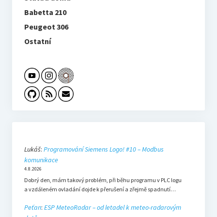
Babetta 210
Peugeot 306
Ostatní
Lukáš
:
Programování Siemens Logo! #10 – Modbus
komunikace
4.8.2026
Dobrý den, mám takový problém, při běhu programu v PLC logu
a vzdáleném ovladání dojde k přerušení a zřejmě spadnutí…
Peťan
:
ESP MeteoRadar – od letadel k meteo-radarovým