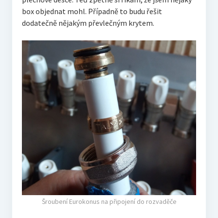
box objednat mohl. Případně to budu řešit
dodatečně nějakým převlečným krytem.
Šroubení Eurokonus na připojení do rozvaděče