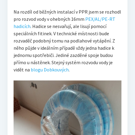
Na rozdíl od běžných instalací v PPR jsem se rozhodl
pro rozvod vody v ohebných 16mm
PEX/AL/PE-RT
hadicích
. Hadice se nesvařují, ale lisují pomocí
speciálních fitinek. V technické místnosti bude
rozvaděč podobný tomu na podlahové vytápění. Z
něho půjde v ideálním případě vždy jedna hadice k
jednomu spotřebiči. Jediné zazděné spoje budou
přímo u nástěnek. Stejný systém rozvodu vody je
vidět na
blogu Dobkouvých
.