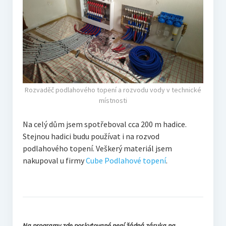
Rozvaděč podlahového topení a rozvodu vody v technické
místnosti
Na celý dům jsem spotřeboval cca 200 m hadice.
Stejnou hadici budu používat i na rozvod
podlahového topení. Veškerý materiál jsem
nakupoval u firmy
Cube Podlahové topení
.
Na programy zde poskytované není žádná záruka na