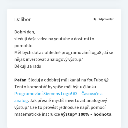
Odpovědět
Dalibor
Dobrý den,
sleduji Vaše videa na youtube a dost mi to
pomohlo.
Měl bych dotaz ohledně programování loga8 ,dá se
nějak invertovat analogový výstup?
Děkuji za radu
Peťan
: Sleduj a odebírej můj kanál na YouTube 😉
Tento komentář by spíše měl být u článku
Programování Siemens Logo! #3 – Časovače a
analog
. Jak přesně myslíš invertovat analogový
výstup? Lze to provést jednoduše např. pomocí
matematické instrukce
výstup= 100% – hodnota
.