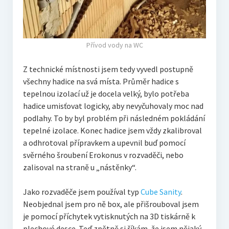
Přívod vody na WC
Z technické místnosti jsem tedy vyvedl postupně
všechny hadice na svá místa. Průměr hadice s
tepelnou izolací už je docela velký, bylo potřeba
hadice umisťovat logicky, aby nevyčuhovaly moc nad
podlahy. To by byl problém při následném pokládání
tepelné izolace. Konec hadice jsem vždy zkalibroval
a odhrotoval přípravkem a upevnil buď pomocí
svěrného šroubení Erokonus v rozvaděči, nebo
zalisoval na straně u „nástěnky“.
Jako rozvaděče jsem používal typ
Cube Sanity
.
Neobjednal jsem pro ně box, ale přišrouboval jsem
je pomocí příchytek vytisknutých na 3D tiskárně k
plechové desce. Teď zpětně si říkám, že jsem nějaký