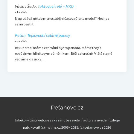
Václav Šeda
:
Taktovací relé – MKO
24.7.2026
Neprodává někdo monostabilní časovač jako modul? Nechce
se mi bastlit.
Peťan
:
Teplovodní solární panely
21.7.2026
Rekuperaci máme centrální a je to pohoda. Máme tedy s
obyčejným hliníkovým výměníkem. Běží celoročně. V létě stejně
větráme klasicky…
Peťanovo.cz
Jakékoliv části webu je zakázáno bez svolení autora a uvedení zdroje
publikovat! (c) mylms.cz 2006 - 2025; (c) petanovo.cz 2026