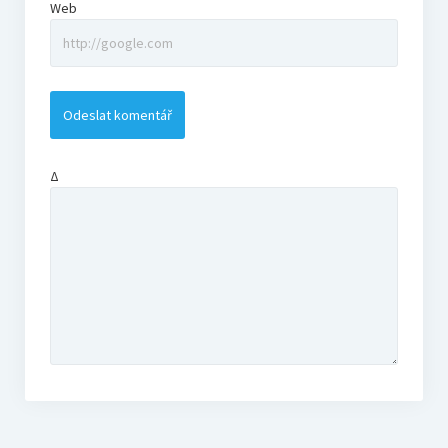
Web
Δ