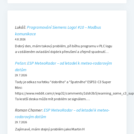
Lukáš
:
Programování Siemens Logo! #10 – Modbus
komunikace
4.8.2026
Dobrý den, mám takový problém, při běhu programu v PLC logu
a vzdáleném ovladání dojde k přerušení a zřejmě spadnutí…
Peťan
:
ESP MeteoRadar – od letadel k meteo-radarovým
datům
29.7.2026
Tady je odkaz na fotku "dobrého" a "špatného" ESP32-C3 Super
Mini:
https://www.reddit.com/r/esp32/comments/1dsh3b5/warning_some_c3_sup
Ta kratší deska může mít problém se signálem.…
Roman Chamer
:
ESP MeteoRadar – od letadel k meteo-
radarovým datům
29.7.2026
Zajímavé, mám stejný problém jako Martin H