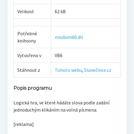
Velikost
62 kB
Potřebné
msvbvm60.dll
knihovny
Vytvořeno v
VB6
Stáhnout z
Tohoto webu
,
Slunečnice.cz
Popis programu
Logická hra, ve které hádáte slova podle zadání
jednoduchým klikáním na volná písmena.
[reklama]