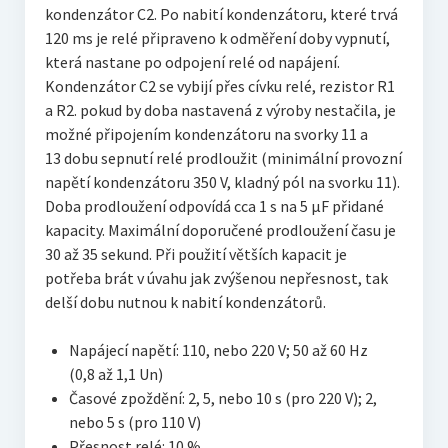
kondenzátor C2. Po nabití kondenzátoru, které trvá
120 ms je relé připraveno k odměření doby vypnutí,
která nastane po odpojení relé od napájení.
Kondenzátor C2 se vybijí přes cívku relé, rezistor R1
a R2. pokud by doba nastavená z výroby nestačila, je
možné připojením kondenzátoru na svorky 11 a
13 dobu sepnutí relé prodloužit (minimální provozní
napětí kondenzátoru 350 V, kladný pól na svorku 11).
Doba prodloužení odpovídá cca 1 s na 5 μF přidané
kapacity. Maximální doporučené prodloužení času je
30 až 35 sekund. Při použití větších kapacit je
potřeba brát v úvahu jak zvýšenou nepřesnost, tak
delší dobu nutnou k nabití kondenzátorů.
Napájecí napětí: 110, nebo 220 V; 50 až 60 Hz
(0,8 až 1,1 Un)
Časové zpoždění: 2, 5, nebo 10 s (pro 220 V); 2,
nebo 5 s (pro 110 V)
Přesnost relé: 10 %