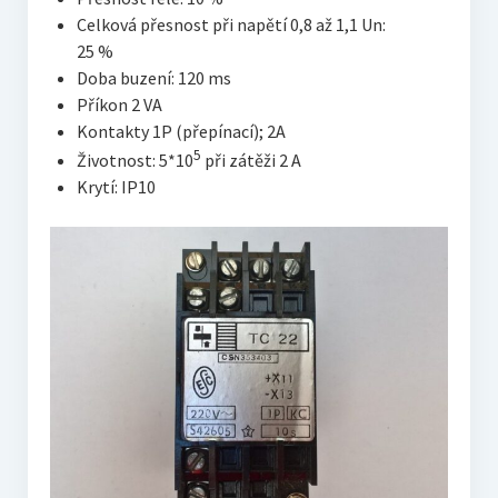
Celková přesnost při napětí 0,8 až 1,1 Un:
25 %
Doba buzení: 120 ms
Příkon 2 VA
Kontakty 1P (přepínací); 2A
5
Životnost: 5*10
při zátěži 2 A
Krytí: IP10