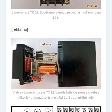
Časové relé TC 22. Zpožděné vypnutí je pevně nastaveno na
10 s.
[reklama]
Vnitřek časového relé TC 22. V podstatě jde pouze o relé a
několik kondenzátorů pro přidržení sepnutého relé.