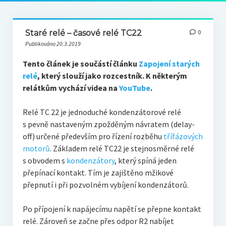
Staré relé – časové relé TC22
0
Publikováno 20.3.2019
Tento článek je součástí článku
Zapojení starých
relé
, který slouží jako rozcestník. K některým
relátkům vychází videa na
YouTube
.
Relé TC 22 je jednoduché kondenzátorové relé
s pevně nastaveným zpožděným návratem (delay-
off) určené především pro řízení rozběhu
třífázových
motorů
. Základem relé TC22 je stejnosměrné relé
s obvodem s
kondenzátory
, který spíná jeden
přepínací kontakt. Tím je zajištěno mžikové
přepnutí i při pozvolném vybíjení kondenzátorů.
Po přípojení k napájecímu napětí se přepne kontakt
relé. Zároveň se začne přes odpor R2 nabíjet