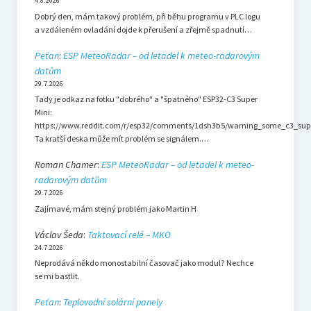
4.8.2026
Dobrý den, mám takový problém, při běhu programu v PLC logu
a vzdáleném ovladání dojde k přerušení a zřejmě spadnutí…
Peťan
:
ESP MeteoRadar – od letadel k meteo-radarovým
datům
29.7.2026
Tady je odkaz na fotku "dobrého" a "špatného" ESP32-C3 Super
Mini:
https://www.reddit.com/r/esp32/comments/1dsh3b5/warning_some_c3_sup
Ta kratší deska může mít problém se signálem.…
Roman Chamer
:
ESP MeteoRadar – od letadel k meteo-
radarovým datům
29.7.2026
Zajímavé, mám stejný problém jako Martin H
Václav Šeda
:
Taktovací relé – MKO
24.7.2026
Neprodává někdo monostabilní časovač jako modul? Nechce
se mi bastlit.
Peťan
:
Teplovodní solární panely