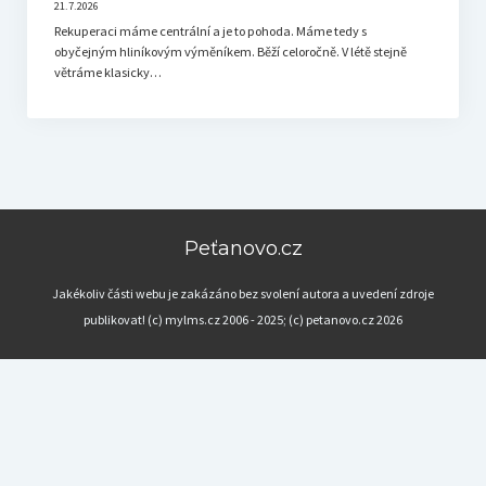
21.7.2026
Rekuperaci máme centrální a je to pohoda. Máme tedy s
obyčejným hliníkovým výměníkem. Běží celoročně. V létě stejně
větráme klasicky…
Peťanovo.cz
Jakékoliv části webu je zakázáno bez svolení autora a uvedení zdroje
publikovat! (c) mylms.cz 2006 - 2025; (c) petanovo.cz 2026