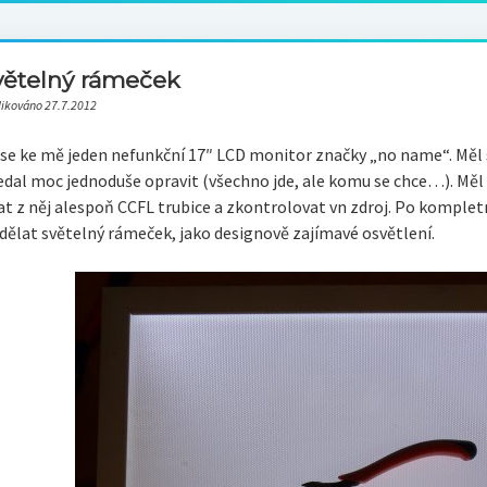
větelný rámeček
likováno 27.7.2012
 se ke mě jeden nefunkční 17″ LCD monitor značky „no name“. Měl
edal moc jednoduše opravit (všechno jde, ale komu se chce…). Měl
at z něj alespoň CCFL trubice a zkontrolovat vn zdroj. Po komplet
dělat světelný rámeček, jako designově zajímavé osvětlení.