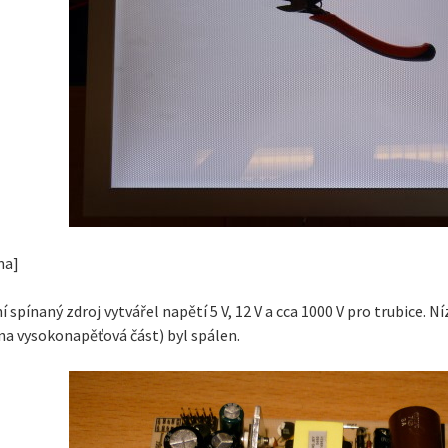
ma]
 spínaný zdroj vytvářel napětí 5 V, 12 V a cca 1000 V pro trubice. 
na vysokonapěťová část) byl spálen.