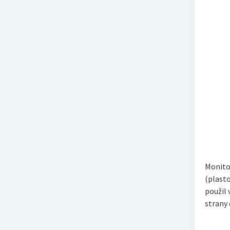
Monitor
(plasto
použil 
strany 