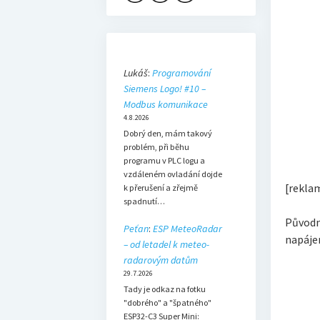
Lukáš
:
Programování
Siemens Logo! #10 –
Modbus komunikace
4.8.2026
Dobrý den, mám takový
problém, při běhu
programu v PLC logu a
vzdáleném ovladání dojde
[rekla
k přerušení a zřejmě
spadnutí…
Původní
Peťan
:
ESP MeteoRadar
napáje
– od letadel k meteo-
radarovým datům
29.7.2026
Tady je odkaz na fotku
"dobrého" a "špatného"
ESP32-C3 Super Mini: