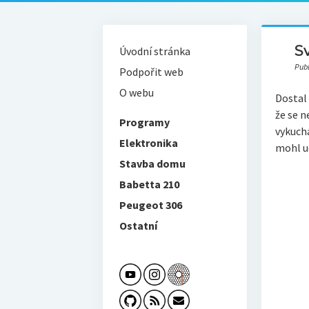
S
Úvodní stránka
Pub
Podpořit web
O webu
Dostal
že se n
Programy
vykuch
Elektronika
mohl u
Stavba domu
Babetta 210
Peugeot 306
Ostatní