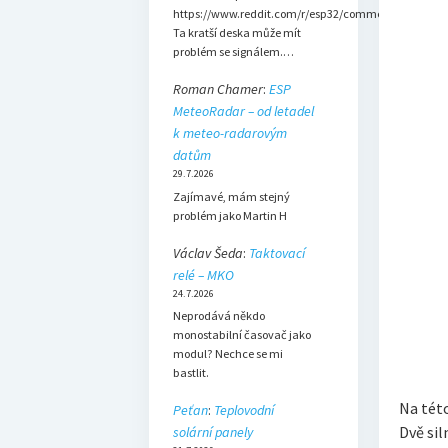
https://www.reddit.com/r/esp32/comments/1dsh3b
Ta kratší deska může mít
problém se signálem.…
Roman Chamer
:
ESP
MeteoRadar – od letadel
k meteo-radarovým
datům
29.7.2026
Zajímavé, mám stejný
problém jako Martin H
Václav Šeda
:
Taktovací
relé – MKO
24.7.2026
Neprodává někdo
monostabilní časovač jako
modul? Nechce se mi
bastlit.
Na této
Peťan
:
Teplovodní
Dvě sil
solární panely