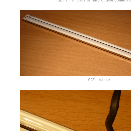
Spínání vn transformátorů; dole opálená
CCFL trubice