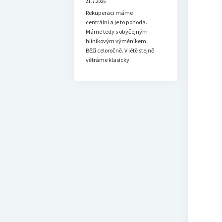
21.7.2026
Rekuperaci máme
centrální a je to pohoda.
Máme tedy s obyčejným
hliníkovým výměníkem.
Běží celoročně. V létě stejně
větráme klasicky…