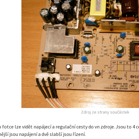
5/warning_some_c3_super_mini_boards_have_a_design/
Zdroj ze strany součástek
 fotce lze vidět napájecí a regulační cesty do vn zdroje. Jsou to 
nější jsou napájení a dvě slabší jsou řízení.