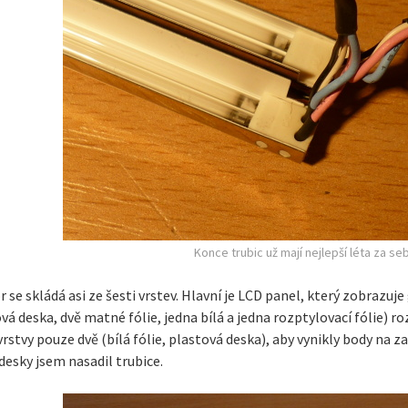
Konce trubic už mají nejlepší léta za se
 se skládá asi ze šesti vrstev. Hlavní je LCD panel, který zobrazuj
vá deska, dvě matné fólie, jedna bílá a jedna rozptylovací fólie) ro
vrstvy pouze dvě (bílá fólie, plastová deska), aby vynikly body na z
desky jsem nasadil trubice.