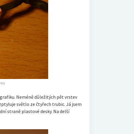
bou
e grafiku. Neméně důležitých pět vrstev
zptyluje světlo ze čtyřech trubic. Já jsem
adní straně plastové desky. Na delší