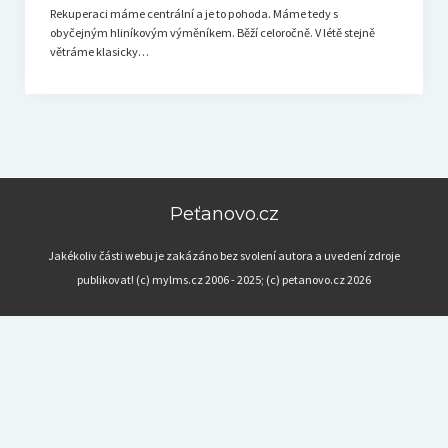
Rekuperaci máme centrální a je to pohoda. Máme tedy s
obyčejným hliníkovým výměníkem. Běží celoročně. V létě stejně
větráme klasicky…
Peťanovo.cz
Jakékoliv části webu je zakázáno bez svolení autora a uvedení zdroje
publikovat! (c) mylms.cz 2006 - 2025; (c) petanovo.cz 2026