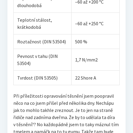
–60 až +200 °C
dlouhodobá
Teplotní stálost,
–60 až +250 °C
krátkodobá
Roztažnost (DIN 53504)
500 %
Pevnost v tahu (DIN
1,7 N/mm2
53504)
Tvrdost (DIN 53505)
22 Shore A
Při příležitosti opravování těsnění jsem poopravil
něco na co jsem přišel před několika dny. Nechápu
jak to mohlo takhle zreznout. Je to jen na straně
řidiče nad zadníma dveřma. Že by to udělala ta díra
v těsnění?? No každopádně jsem to taky máznul tím
tmelem a namáčk na to tu gumu. Takže tam bude