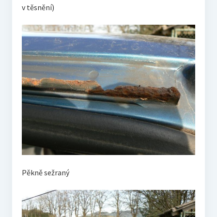
v těsnění)
Pěkně sežraný