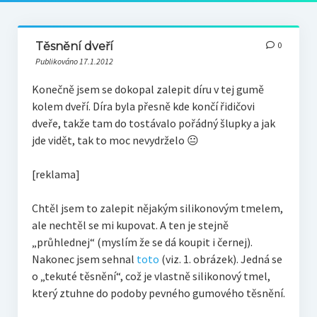
Těsnění dveří
0
Publikováno 17.1.2012
Konečně jsem se dokopal zalepit díru v tej gumě
kolem dveří. Díra byla přesně kde končí řidičovi
dveře, takže tam do tostávalo pořádný šlupky a jak
jde vidět, tak to moc nevydrželo 😐
[reklama]
Chtěl jsem to zalepit nějakým silikonovým tmelem,
ale nechtěl se mi kupovat. A ten je stejně
„průhlednej“ (myslím že se dá koupit i černej).
Nakonec jsem sehnal
toto
(viz. 1. obrázek). Jedná se
o „tekuté těsnění“, což je vlastně silikonový tmel,
který ztuhne do podoby pevného gumového těsnění.