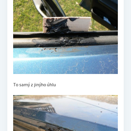
To samý z jinýho úhlu