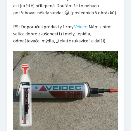
asi (určitě) přilepená. Doufám že to nebudu
potřebovat někdy sundat 😀 (posledních 5 obrázků).
PS.: Doporučuji produkty firmy
Veidec
. Mám s nimi
velice dobré zkušenosti (tmely, lepidla,
odmašťovače, mýdla, „tekuté rukavice“ a další)