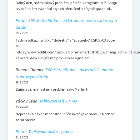
Dobrý den, mám takový problém, při běhu programu v PLC logu
a vzdáleném ovladání dojde k přerušení a zřejmě spadnutí…
Peťan
:
ESP MeteoRadar – od letadel k meteo-radarovým
datům
29.7.2026
Tady je odkaz na fotku "dobrého" a "špatného" ESP32-C3 Super
Mini:
https://www.reddit.com/r/esp32/comments/1dsh3b5/warning_some_c3_sup
Ta kratší deska může mít problém se signálem.…
Roman Chamer
:
ESP MeteoRadar – od letadel k meteo-
radarovým datům
29.7.2026
Zajímavé, mám stejný problém jako Martin H
Václav Šeda
:
Taktovací relé – MKO
24.7.2026
Neprodává někdo monostabilní časovač jako modul? Nechce
se mi bastlit.
Peťan
:
Teplovodní solární panely
21.7.2026