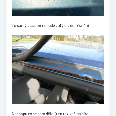
To samý…aspoň nebude zatýkat do těsnění
Nechápu co se tam dělo (ten rez začíná dírou