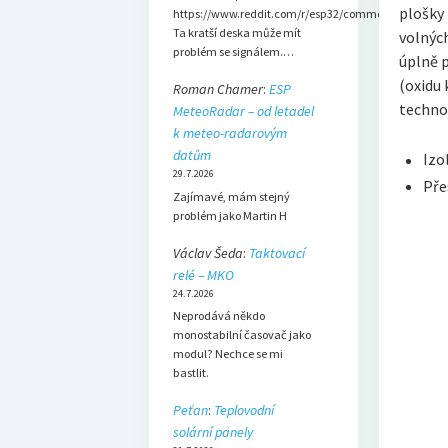
plošky 
https://www.reddit.com/r/esp32/comments/1dsh3b
Ta kratší deska může mít
volných
problém se signálem.…
úplně p
(oxidu 
Roman Chamer
:
ESP
techno
MeteoRadar – od letadel
k meteo-radarovým
datům
Izo
29.7.2026
Pře
Zajímavé, mám stejný
problém jako Martin H
Václav Šeda
:
Taktovací
relé – MKO
24.7.2026
Neprodává někdo
monostabilní časovač jako
modul? Nechce se mi
bastlit.
Peťan
:
Teplovodní
solární panely