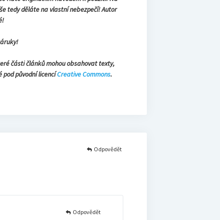
še tedy děláte na vlastní nebezpečí! Autor
é!
záruky!
teré části článků mohou obsahovat texty,
é pod původní licencí
Creative Commons
.
Odpovědět
Odpovědět