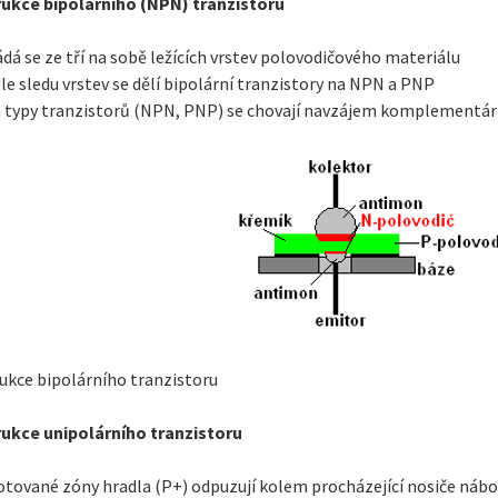
ukce bipolárního (NPN) tranzistoru
ádá se ze tří na sobě ležících vrstev polovodičového materiálu
le sledu vrstev se dělí bipolární tranzistory na NPN a PNP
 typy tranzistorů (NPN, PNP) se chovají navzájem komplementá
ukce bipolárního tranzistoru
ukce unipolárního tranzistoru
otované zóny hradla (P+) odpuzují kolem procházející nosiče nábojů