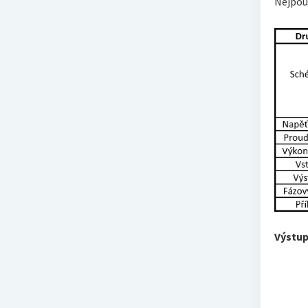
Nejpouž
Výstup