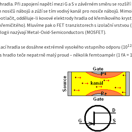
hradla. Při zapojení napětí mezi G a S v závěrném směru se rozšíř
5/warning_some_c3_super_mini_boards_have_a_design/
 nosičů nábojů a zúží se tím vodivý kanál pro nosiče nábojů. Mim
otlačit, odděluje-li kovové elektrody hradla od křemíkového kryst
křemičitého). Mluvíme pak o FET tranzistorech s izolační vrstvou (
logii nazývají Metal-Oxid-Semiconductors (MOSFET).
1
lací hradla se dosáhne extrémně vysokého vstupního odporu (10
s hradlo teče nepatrně malý proud – několik femtoampér (1 fA = 