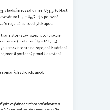
U
v budícím rozsahu mezi U
(oblast
CE
CEsat
stavován na U
= U
/2, tj. v polovině
CE
b
ilovače regulačních odchylek apod.
ý tranzistor (stav rozepnuto) pracuje
i saturace (přebuzení; I
= k*I
).
B
Bmin
 typu tranzistoru a na zapojení. K udržení
e nejmenší potřebný proud k otevření
e spínaných zdrojích, apod.
ně jako celý obsah stránek není návodem a
 se řiďte originálním návodem k použití! Na