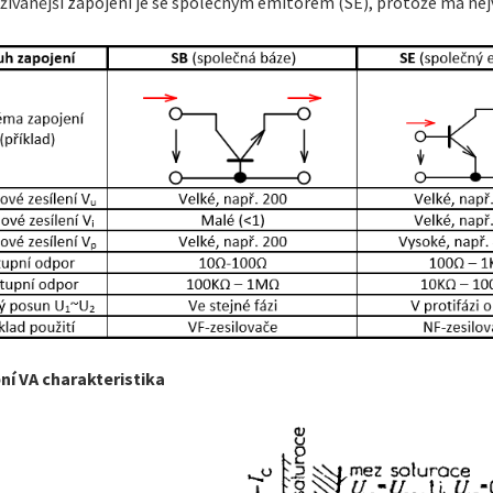
ívanější zapojení je se společným emitorem (SE), protože má nejv
ní VA charakteristika