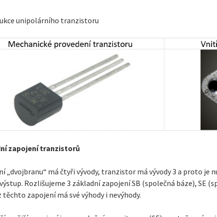
ukce unipolárního tranzistoru
ní zapojení tranzistorů
í „dvojbranu“ má čtyři vývody, tranzistor má vývody 3 a proto je n
 výstup. Rozlišujeme 3 základní zapojení SB (společná báze), SE (s
 těchto zapojení má své výhody i nevýhody.