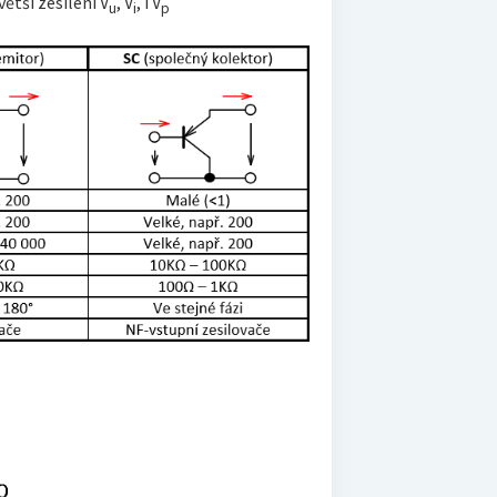
ětší zesílení V
, V
, i V
u
i
p