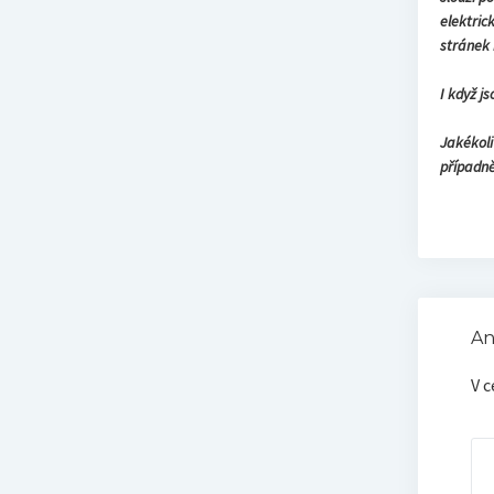
elektric
stránek 
I když j
Jakékoli
případn
A
V c