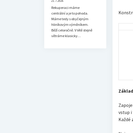
21.7.2026
Rekuperaci máme
Konstr
centrální a je to pohoda.
Máme tedy s obyčejným
hliníkovým výměníkem.
Běží celoročně. V létě stejně
větráme klasicky…
Základ
Zapojen
vstup i
Každé z