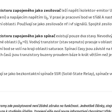
zistoru zapojeného jako zesilovač
leží napětí kolektor-emitor 
ení) a napájecím napětím U
. V praxi je pracovní bod ve třídě A na
b
í oblasti. Používají se jako zesilovače nf i vf signálů. Spojité zes
zistoru zapojeného jako spínač
existují pouze dva stavy. Nevodiv
né oblasti (I
=0). Vodivý tranzistor (stav sepnuto) pracuje v oblast
B
í bod se volí na kraji oblasti saturace. Spínací časy jsou závislé na
ch časů jsou tranzistory buzeny proudem báze k-krát větším než j
jí se jako bezkontaktní spínače SSR (Solid-State Relay), spínače v
amy zde poskytované není žádná záruka na funkčnost. Jednotlivé články, stej
ouze k studijním účelům. Zapojení výše mají pouze informativní charakter! Vždy