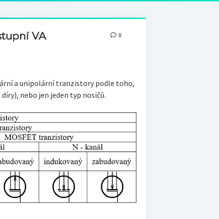
ýstupní VA
8
lární a unipolární tranzistory podle toho,
díry), nebo jen jeden typ nosičů.