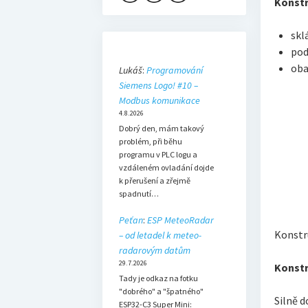
Konstr
skl
pod
oba
Lukáš
:
Programování
Siemens Logo! #10 –
Modbus komunikace
4.8.2026
Dobrý den, mám takový
problém, při běhu
programu v PLC logu a
vzdáleném ovladání dojde
k přerušení a zřejmě
spadnutí…
Peťan
:
ESP MeteoRadar
Konstr
– od letadel k meteo-
radarovým datům
29.7.2026
Konstr
Tady je odkaz na fotku
"dobrého" a "špatného"
Silně d
ESP32-C3 Super Mini: