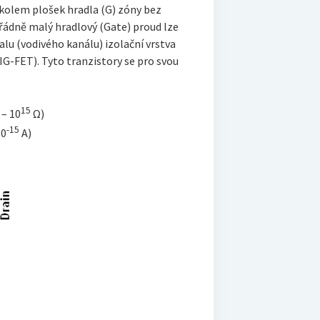
í kolem plošek hradla (G) zóny bez
ořádně malý hradlový (Gate) proud lze
alu (vodivého kanálu) izolační vrstva
IG-FET). Tyto tranzistory se pro svou
2
15
– 10
Ω)
-15
10
A)