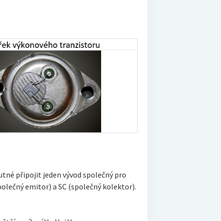
utné připojit jeden vývod společný pro
polečný emitor) a SC (společný kolektor).