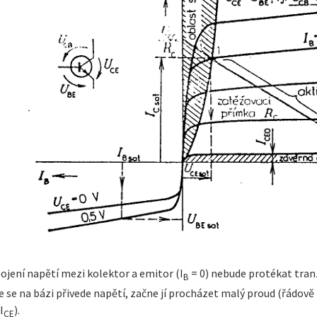
ojení napětí mezi kolektor a emitor (I
= 0) nebude protékat tran
B
 se na bázi přivede napětí, začne jí procházet malý proud (řádově
I
).
CE