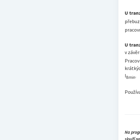
U tran
přebuz
pracovn
U tran
v závěr
Pracovn
krátký
I
.
Bmin
Používa
Na progr
slouží p