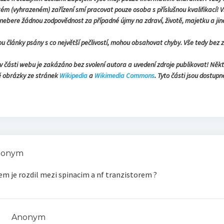
kém (vyhrazeném) zařízení smí pracovat pouze osoba s příslušnou kvalifikací! V
nebere žádnou zodpovědnost za případné újmy na zdraví, životě, majetku a jin
sou články psány s co největší pečlivostí, mohou obsahovat chyby. Vše tedy bez 
v části webu je zakázáno bez svolení autora a uvedení zdroje publikovat! Něk
ě obrázky ze stránek
Wikipedia
a
Wikimedia Commons
. Tyto části jsou dostupn
nonym
em je rozdil mezi spinacim a nf tranzistorem ?
Anonym