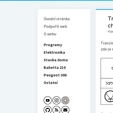
Tr
Úvodní stránka
ch
Podpořit web
Pub
O webu
Tranzis
Programy
zda se 
Elektronika
Stavba domu
Babetta 210
Peugeot 306
Ostatní