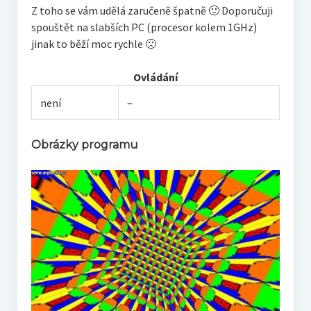
Z toho se vám udělá zaručeně špatně 🙂 Doporučuji
spouštět na slabších PC (procesor kolem 1GHz)
jinak to běží moc rychle 🙁
Ovládání
není
–
Obrázky programu