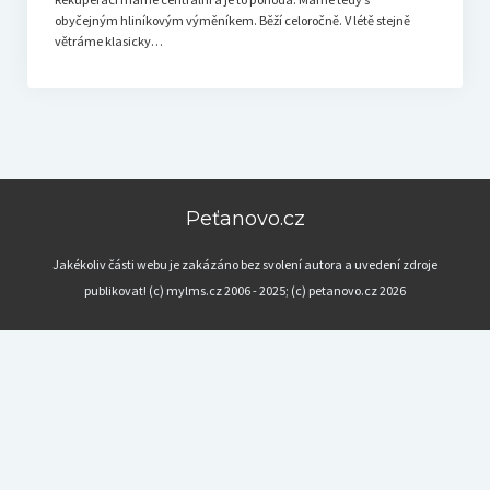
obyčejným hliníkovým výměníkem. Běží celoročně. V létě stejně
větráme klasicky…
Peťanovo.cz
Jakékoliv části webu je zakázáno bez svolení autora a uvedení zdroje
publikovat! (c) mylms.cz 2006 - 2025; (c) petanovo.cz 2026