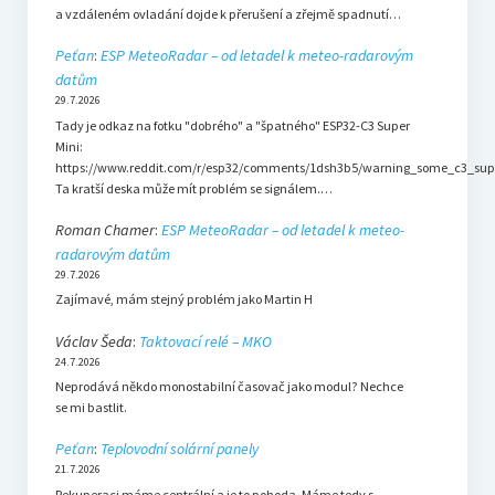
a vzdáleném ovladání dojde k přerušení a zřejmě spadnutí…
Peťan
:
ESP MeteoRadar – od letadel k meteo-radarovým
datům
29.7.2026
Tady je odkaz na fotku "dobrého" a "špatného" ESP32-C3 Super
Mini:
https://www.reddit.com/r/esp32/comments/1dsh3b5/warning_some_c3_sup
Ta kratší deska může mít problém se signálem.…
Roman Chamer
:
ESP MeteoRadar – od letadel k meteo-
radarovým datům
29.7.2026
Zajímavé, mám stejný problém jako Martin H
Václav Šeda
:
Taktovací relé – MKO
24.7.2026
Neprodává někdo monostabilní časovač jako modul? Nechce
se mi bastlit.
Peťan
:
Teplovodní solární panely
21.7.2026
Rekuperaci máme centrální a je to pohoda. Máme tedy s