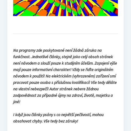
Na programy zde poskytované není žádná záruka na
funkčnost. Jednotlivé články, stejně jako celý obsah stránek
není návodem a slouží pouze k studijním účelům. Zapojení výše
mají pouze informativní charakter! Vždy se řiďte originálním
návodem k použití! Na elektrickém (vyhrazeném) zařízení smí
pracovat pouze osoba s příslušnou kvalifikací! Vše tedy děláte
na vlastní nebezpečí! Autor stránek nebere žádnou
zodpovědnost za případné újmy na zdraví, životě, majetku a
jiné!
I když jsou články psány s co největší pečlivostí, mohou
obsahovat chyby. Vše tedy bez záruky!