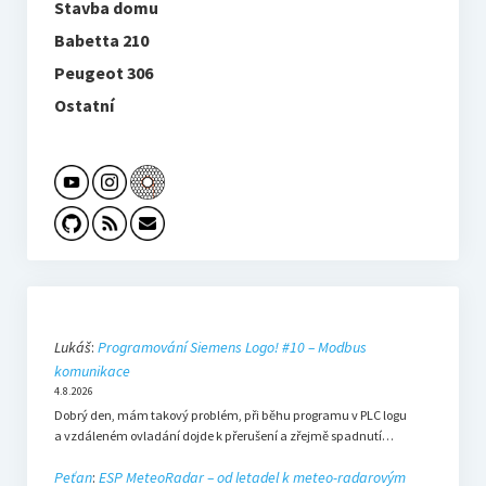
Stavba domu
Babetta 210
Peugeot 306
Ostatní
Lukáš
:
Programování Siemens Logo! #10 – Modbus
komunikace
4.8.2026
Dobrý den, mám takový problém, při běhu programu v PLC logu
a vzdáleném ovladání dojde k přerušení a zřejmě spadnutí…
Peťan
:
ESP MeteoRadar – od letadel k meteo-radarovým