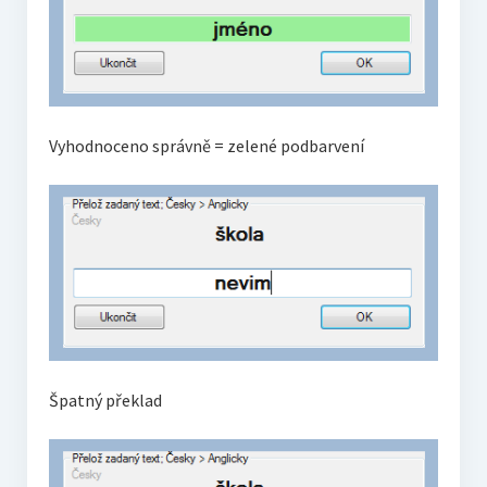
Vyhodnoceno správně = zelené podbarvení
Špatný překlad