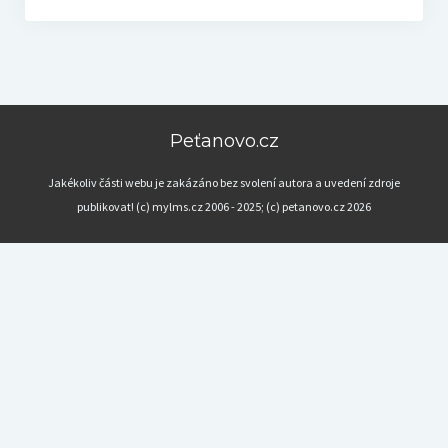
Peťanovo.cz
Jakékoliv části webu je zakázáno bez svolení autora a uvedení zdroje
publikovat! (c) mylms.cz 2006 - 2025; (c) petanovo.cz 2026