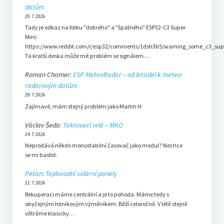
datům
29.7.2026
Tady je odkaz na fotku "dobrého" a "špatného" ESP32-C3 Super
Mini:
https://www.reddit.com/r/esp32/comments/1dsh3b5/warning_some_c3_sup
Ta kratší deska může mít problém se signálem.…
Roman Chamer
:
ESP MeteoRadar – od letadel k meteo-
radarovým datům
29.7.2026
Zajímavé, mám stejný problém jako Martin H
Václav Šeda
:
Taktovací relé – MKO
24.7.2026
Neprodává někdo monostabilní časovač jako modul? Nechce
se mi bastlit.
Peťan
:
Teplovodní solární panely
21.7.2026
Rekuperaci máme centrální a je to pohoda. Máme tedy s
obyčejným hliníkovým výměníkem. Běží celoročně. V létě stejně
větráme klasicky…