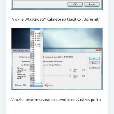
V okně „Vlastnosti“ klikněte na tlačítko „Upřesnit“
V rozbalovacím seznamu si zvolte nový název portu