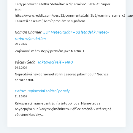
Tady je odkaz na fotku "dobrého" a "špatného" ESP32-C3 Super
Mini:
https://www.reddit.com/r/esp32/comments/1dsh3b5/warning_some_c3_sup
Ta kratší deska může mít problém se signálem.…
Roman Chamer
:
ESP MeteoRadar – od letadel k meteo-
radarovým datům
29.7.2026
Zajímavé, mám stejný problém jako Martin H
Václav Šeda
:
Taktovací relé – MKO
24.7.2026
Neprodává někdo monostabilní časovač jako modul? Nechce
se mi bastlit.
Peťan
:
Teplovodní solární panely
21.7.2026
Rekuperaci máme centrální a je to pohoda. Máme tedy s
obyčejným hliníkovým výměníkem. Běží celoročně. V létě stejně
větráme klasicky…