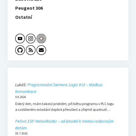
Peugeot 306
Ostatní
Lukáš
:
Programování Siemens Logo! #10 – Modbus
komunikace
4.8.2026
Dobrý den, mám takový problém, při běhu programu v PLC logu
a vzdáleném ovladání dojde k přerušení a zřejmě spadnutí…
Peťan
:
ESP MeteoRadar – od letadel k meteo-radarovým
datům
29.7.2026