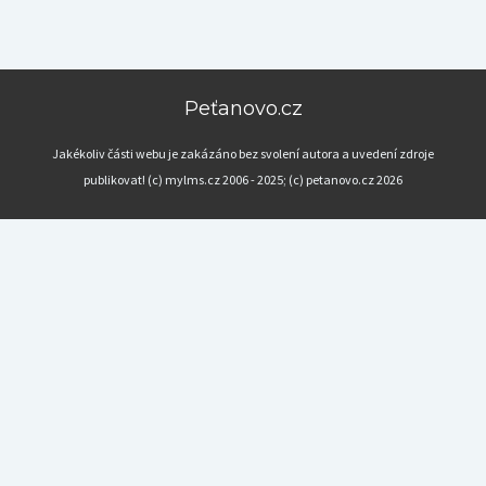
Peťanovo.cz
Jakékoliv části webu je zakázáno bez svolení autora a uvedení zdroje
publikovat! (c) mylms.cz 2006 - 2025; (c) petanovo.cz 2026