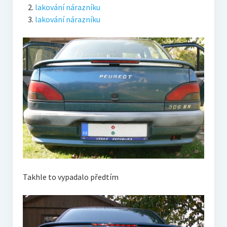
lakování nárazníku
lakování nárazníku
Takhle to vypadalo předtím