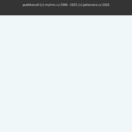
publikovat! (c) mylms.cz 2006 - 2025; (c) petanovo.cz 2026