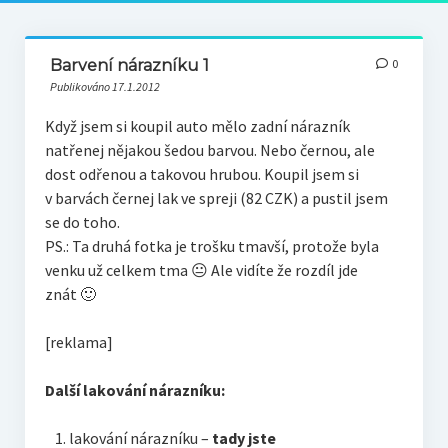
Barvení nárazníku 1
0
Publikováno 17.1.2012
Když jsem si koupil auto mělo zadní nárazník
natřenej nějakou šedou barvou. Nebo černou, ale
dost odřenou a takovou hrubou. Koupil jsem si
v barvách černej lak ve spreji (82 CZK) a pustil jsem
se do toho.
PS.: Ta druhá fotka je trošku tmavší, protože byla
venku už celkem tma 😐 Ale vidíte že rozdíl jde
znát 🙂
[reklama]
Další lakování nárazníku:
lakování nárazníku –
tady jste