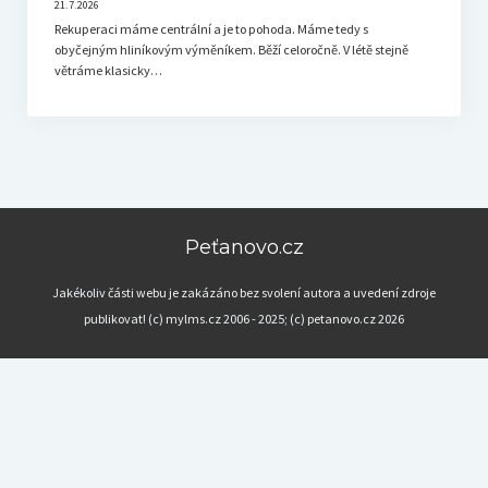
21.7.2026
Rekuperaci máme centrální a je to pohoda. Máme tedy s
obyčejným hliníkovým výměníkem. Běží celoročně. V létě stejně
větráme klasicky…
Peťanovo.cz
Jakékoliv části webu je zakázáno bez svolení autora a uvedení zdroje
publikovat! (c) mylms.cz 2006 - 2025; (c) petanovo.cz 2026