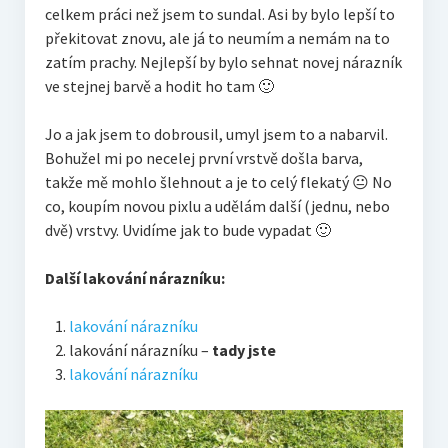
celkem práci než jsem to sundal. Asi by bylo lepší to
překitovat znovu, ale já to neumím a nemám na to
zatím prachy. Nejlepší by bylo sehnat novej nárazník
ve stejnej barvě a hodit ho tam 🙂
Jo a jak jsem to dobrousil, umyl jsem to a nabarvil.
Bohužel mi po necelej první vrstvě došla barva,
takže mě mohlo šlehnout a je to celý flekatý 😐 No
co, koupím novou pixlu a udělám další (jednu, nebo
dvě) vrstvy. Uvidíme jak to bude vypadat 🙂
Další lakování nárazníku:
lakování nárazníku
lakování nárazníku –
tady jste
lakování nárazníku