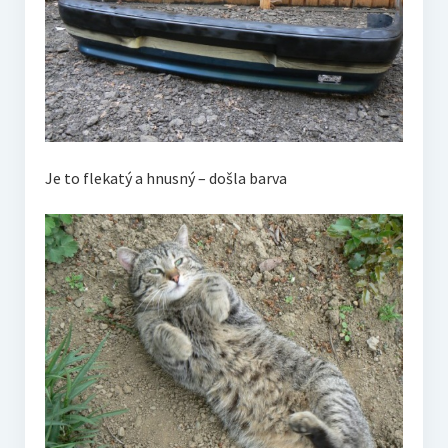
Je to flekatý a hnusný – došla barva