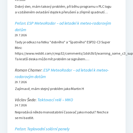
Dobrý den, mám takový problém, při běhu programu v PLC logu
a vzdáleném ovladání dojde k přerušení a zřejmě spadnutí…
Peťan
:
ESP MeteoRadar – od letadel k meteo-radarovým
datům
29.7.2026
Tady je odkaz na fotku "dobrého" a "špatného" ESP32-C3 Super
Mini:
https://www.reddit.com/r/esp32/comments/1dsh3b5/warning_some_c3_sup
Ta kratší deska může mít problém se signálem.…
Roman Chamer
:
ESP MeteoRadar – od letadel k meteo-
radarovým datům
29.7.2026
Zajímavé, mám stejný problém jako Martin H
Václav Šeda
:
Taktovací relé – MKO
24.7.2026
Neprodává někdo monostabilní časovač jako modul? Nechce
se mi bastlit.
Peťan
:
Teplovodní solární panely