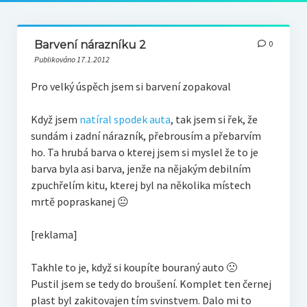
Barvení nárazníku 2
0
Publikováno 17.1.2012
Pro velký úspěch jsem si barvení zopakoval
Když jsem
natíral spodek auta
, tak jsem si řek, že
sundám i zadní nárazník, přebrousím a přebarvím
ho. Ta hrubá barva o kterej jsem si myslel že to je
barva byla asi barva, jenže na nějakým debilním
zpuchřelím kitu, kterej byl na několika místech
mrtě popraskanej 😐
[reklama]
Takhle to je, když si koupíte bouraný auto 🙁
Pustil jsem se tedy do broušení. Komplet ten černej
plast byl zakitovajen tím svinstvem. Dalo mi to