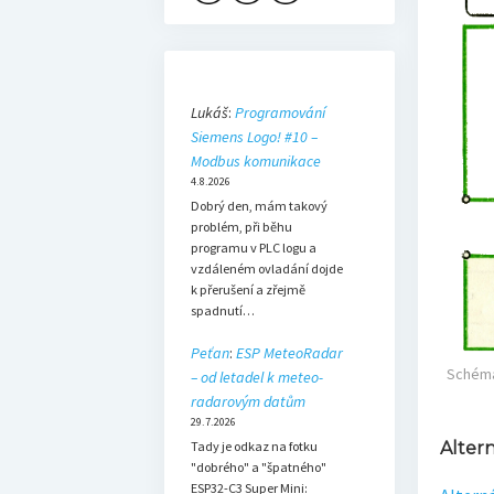
Lukáš
:
Programování
Siemens Logo! #10 –
Modbus komunikace
4.8.2026
Dobrý den, mám takový
problém, při běhu
programu v PLC logu a
vzdáleném ovladání dojde
k přerušení a zřejmě
spadnutí…
Peťan
:
ESP MeteoRadar
Schéma 
– od letadel k meteo-
radarovým datům
29.7.2026
Tady je odkaz na fotku
Alter
"dobrého" a "špatného"
ESP32-C3 Super Mini: