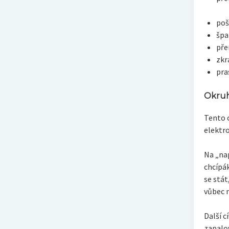
poš
špa
pře
zkr
pra
Okruh
Tento o
elektro
Na „nap
chcípá
se stát
vůbec n
Další c
zapalov