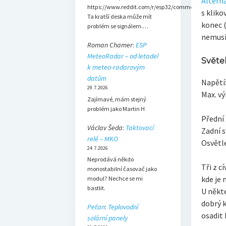
Altern
https://www.reddit.com/r/esp32/comments/1dsh3b
s kliko
Ta kratší deska může mít
konec (
problém se signálem.…
nemusí 
Roman Chamer
:
ESP
MeteoRadar – od letadel
Světe
k meteo-radarovým
datům
Napětí:
29.7.2026
Max. vý
Zajímavé, mám stejný
problém jako Martin H
Přední 
Václav Šeda
:
Taktovací
Zadní s
relé – MKO
Osvětle
24.7.2026
Neprodává někdo
Tři z c
monostabilní časovač jako
kde je 
modul? Nechce se mi
bastlit.
U někt
dobrý k
Peťan
:
Teplovodní
osadit
solární panely