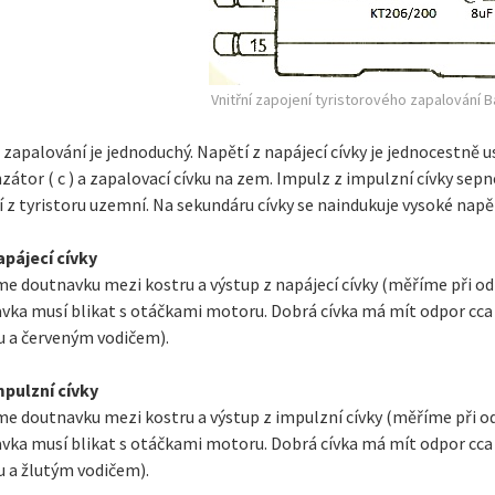
Vnitřní zapojení tyristorového zapalování 
 zapalování je jednoduchý. Napětí z napájecí cívky je jednocestně 
átor ( c ) a zapalovací cívku na zem. Impulz z impulzní cívky sep
í z tyristoru uzemní. Na sekundáru cívky se naindukuje vysoké napět
apájecí cívky
me doutnavku mezi kostru a výstup z napájecí cívky (měříme při 
vka musí blikat s otáčkami motoru. Dobrá cívka má mít odpor cc
u a červeným vodičem).
mpulzní cívky
me doutnavku mezi kostru a výstup z impulzní cívky (měříme při 
vka musí blikat s otáčkami motoru. Dobrá cívka má mít odpor cc
u a žlutým vodičem).