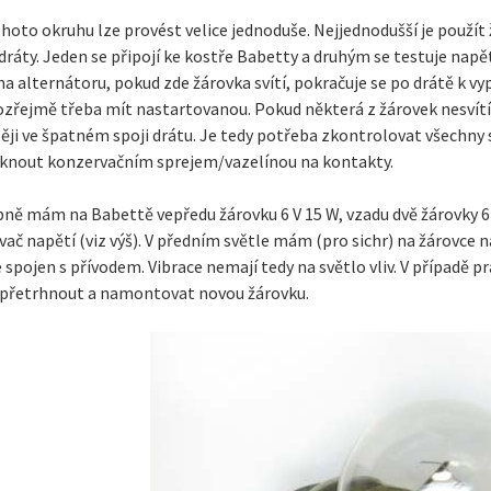
hoto okruhu lze provést velice jednoduše. Nejjednodušší je použít ž
 dráty. Jeden se připojí ke kostře Babetty a druhým se testuje napět
a alternátoru, pokud zde žárovka svítí, pokračuje se po drátě k v
zřejmě třeba mít nastartovanou. Pokud některá z žárovek nesvítí,
ěji ve špatném spoji drátu. Je tedy potřeba zkontrolovat všechny 
íknout konzervačním sprejem/vazelínou na kontakty.
ně mám na Babettě vepředu žárovku 6 V 15 W, vzadu dvě žárovky 6 V
č napětí (viz výš). V předním světle mám (pro sichr) na žárovce 
e spojen s přívodem. Vibrace nemají tedy na světlo vliv. V případě 
 přetrhnout a namontovat novou žárovku.