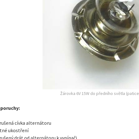
Žárovka 6V 15W do předního světla (patice
poruchy:
rušená cívka alternátoru
tné ukostření
rušený drát od alternátoru k vypínači