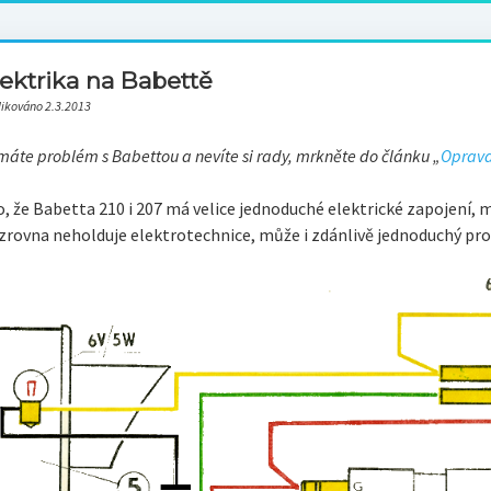
lektrika na Babettě
likováno 2.3.2013
áte problém s Babettou a nevíte si rady, mrkněte do článku „
Oprava
o, že Babetta 210 i 207 má velice jednoduché elektrické zapojení
 zrovna neholduje elektrotechnice, může i zdánlivě jednoduchý pr