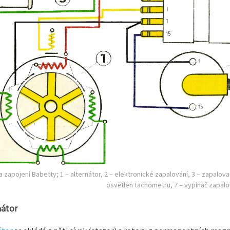
zapojení Babetty; 1 – alternátor, 2 – elektronické zapalování, 3 – zapalovací
osvětlen tachometru, 7 – vypínač zapalo
nátor