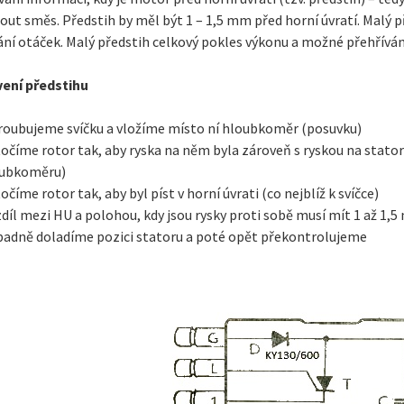
ut směs. Předstih by měl být 1 – 1,5 mm před horní úvratí. Malý 
ání otáček. Malý předstih celkový pokles výkonu a možné přehřívá
ení předstihu
roubujeme svíčku a vložíme místo ní hloubkoměr (posuvku)
očíme rotor tak, aby ryska na něm byla zároveň s ryskou na sta
ubkoměru)
očíme rotor tak, aby byl píst v horní úvrati (co nejblíž k svíčce)
díl mezi HU a polohou, kdy jsou rysky proti sobě musí mít 1 až 1,
padně doladíme pozici statoru a poté opět překontrolujeme