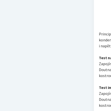
Princip
kondenz
i napět
Test n
Zapojí
Doutna
kostro
Test i
Zapojí
Doutna
kostro