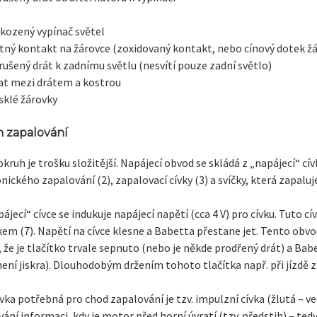
kozený vypínač světel
tný kontakt na žárovce (zoxidovaný kontakt, nebo cínový dotek ž
rušený drát k zadnímu světlu (nesvítí pouze zadní světlo)
at mezi drátem a kostrou
sklé žárovky
 zapalování
kruh je trošku složitější. Napájecí obvod se skládá z „napájecí“ cív
nického zapalování (2), zapalovací cívky (3) a svíčky, která zapalu
ájecí“ cívce se indukuje napájecí napětí (cca 4 V) pro cívku. Tuto cí
kem (7). Napětí na cívce klesne a Babetta přestane jet. Tento obv
, že je tlačítko trvale sepnuto (nebo je někde prodřený drát) a Bab
ení jiskra). Dlouhodobým držením tohoto tlačítka např. při jízdě z
ívka potřebná pro chod zapalování je tzv. impulzní cívka (žlutá – ved
ání informaci, kdy je motor před horní úvratí (tzv. předstih) – ted