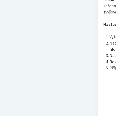
zažehno
zvyšov
Nastav
Vyš
Nat
hlo
Nat
Roz
Pří