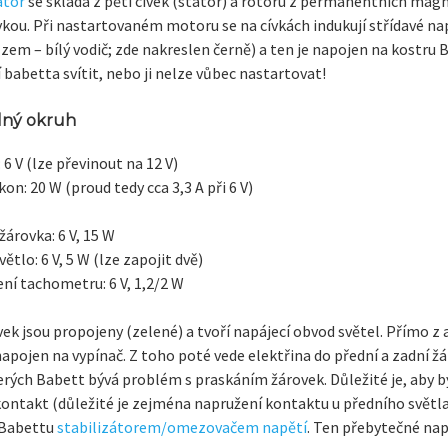
átor
se skládá z pěti cívek (stator) a rotoru z permanentních magn
5/warning_some_c3_super_mini_boards_have_a_design/
vkou. Při nastartovaném motoru se na cívkách indukují střídavé nap
zem – bílý vodič; zde nakreslen černě) a ten je napojen na kostru
babetta svítit, nebo ji nelze vůbec nastartovat!
lný okruh
 6 V (lze převinout na 12 V)
kon: 20 W (proud tedy cca 3,3 A při 6 V)
žárovka: 6 V, 15 W
větlo: 6 V, 5 W (lze zapojit dvě)
ní tachometru: 6 V, 1,2/2 W
ívek jsou propojeny (zelené) a tvoří napájecí obvod světel. Přímo z
napojen na vypínač. Z toho poté vede elektřina do přední a zadní ž
erých Babett bývá problém s praskáním žárovek. Důležité je, aby b
ontakt (důležité je zejména napružení kontaktu u předního světla)
 Babettu
stabilizátorem/omezovačem napětí
. Ten přebytečné nap