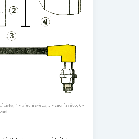
 cívka, 4 – přední světlo, 5 – zadní světlo, 6 –
vání