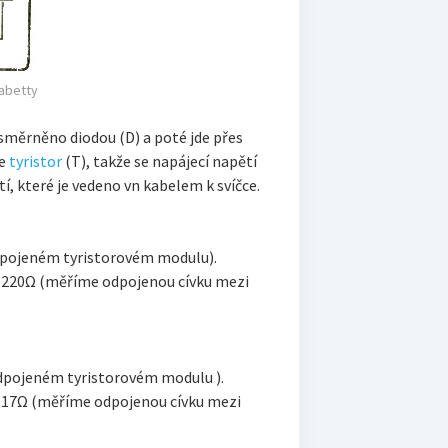
Babetty
usměrněno diodou (D) a poté jde přes
ne
tyristor
(T), takže se napájecí napětí
í, které je vedeno vn kabelem k svíčce.
odpojeném tyristorovém modulu).
a 220Ω (měříme odpojenou cívku mezi
odpojeném tyristorovém modulu ).
a 17Ω (měříme odpojenou cívku mezi