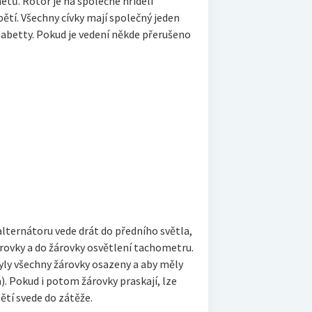
etů. Rotor je na společné hřídeli
ětí. Všechny cívky mají společný jeden
 Babetty. Pokud je vedení někde přerušeno
 alternátoru vede drát do předního světla,
árovky a do žárovky osvětlení tachometru.
yly všechny žárovky osazeny a aby měly
. Pokud i potom žárovky praskají, lze
ětí svede do zátěže.