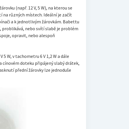
árovku (např. 12 V, 5 W), na kterou se
í na různých místech. Ideální je začít
ypínači a k jednotlivým žárovkám. Babettu
 problikává, nebo svítí slabě je problém
spoje, opravit, nebo alespoň
 5 W, v tachometru 6 V 1,2 W a dále
na cínovém doteku připájený slabý drátek,
prasknutí přední žárovky lze jednoduše