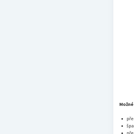
Možné 
pře
špa
pře