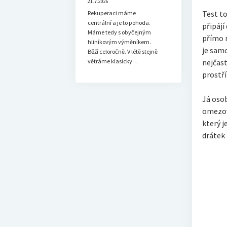
21.7.2026
Test to
Rekuperaci máme
centrální a je to pohoda.
připájí
Máme tedy s obyčejným
přímo n
hliníkovým výměníkem.
je samo
Běží celoročně. V létě stejně
větráme klasicky…
nejčast
prostř
Já osob
omezova
který j
drátek