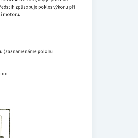
předstih způsobuje pokles výkonu při
ní motoru.
toru (zaznamenáme polohu
5 mm