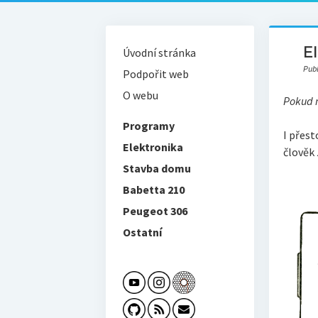
E
Úvodní stránka
Pub
Podpořit web
O webu
Pokud m
Programy
I přest
Elektronika
člověk
Stavba domu
Babetta 210
Peugeot 306
Ostatní