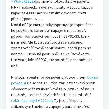
+ Wio-SX1262
doplněný o fotovoltaické panely,
MPPT nabíječku a dva akumulátory 18650, každý o
kapacitě 4000 mAh s vlastním obvodem proti
přebití/podbití/…
Modul nRF je energeticky úsporný a je doporučeno
ho použít pro bateriově napájené repeatery. V
původní konstrukci jsem použil ESP32-S3, který
jsem měl. Ale kvůli větší spotřebě a absenci
zobrazování úrovně nabití akumulátorů jsem ho
nahradil. Nicméně postupně vznikají nové verze
firmware, kde i ESP32 je úspornější, podobně jako
nRF.
Protože repeater přijde pověsit, vytvořil jsem
box na
pověšení
. Co se designu týče, tak je to takový pokus.
Základem je šestiúhelníkové tělo vytisknuté na 3D
tiskárně, která má ze všech šesti stran umístěné
solární panely 6 V 200 mA
. Ty jsou přilepeny
silikonovým tmelem a zapojeny paralelně přes