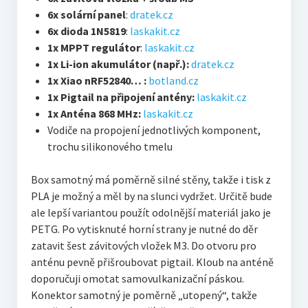
6x solární panel
:
dratek.cz
6x dioda 1N5819
:
laskakit.cz
1x MPPT regulátor
:
laskakit.cz
1x Li-ion akumulátor (např.):
dratek.cz
1x Xiao nRF52840… :
botland.cz
1x Pigtail na připojení antény:
laskakit.cz
1x Anténa 868 MHz:
laskakit.cz
Vodiče na propojení jednotlivých komponent,
trochu silikonového tmelu
Box samotný má poměrně silné stěny, takže i tisk z
PLA je možný a měl by na slunci vydržet. Určitě bude
ale lepší variantou použít odolnější materiál jako je
PETG. Po vytisknuté horní strany je nutné do děr
zatavit šest závitových vložek M3. Do otvoru pro
anténu pevně přišroubovat pigtail. Kloub na anténě
doporučuji omotat samovulkanizační páskou.
Konektor samotný je poměrně „utopený“, takže