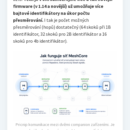
firmware (v 1.14 a novější) už umožňuje více
bajtové identifikátory na úkor počtu
přesměrování.
I tak je počet možných
přesměrování (hopů) dostatečný (64 skoků při 1B
identifikátor, 32 skoků pro 2B identifikátor a 16
skoků pro 4b identifikátor).
Pricnip komunikace mezi dvěmi companion zařízeními. Je