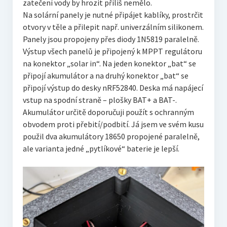
zatečení vody by hrozit příliš nemělo.
Na solární panely je nutné připájet kablíky, prostrčit
otvory v těle a přilepit např. univerzálním silikonem.
Panely jsou propojeny přes diody 1N5819 paralelně.
Výstup všech panelů je připojený k MPPT regulátoru
na konektor „solar in“. Na jeden konektor „bat“ se
připojí akumulátor a na druhý konektor „bat“ se
připojí výstup do desky nRF52840. Deska má napájecí
vstup na spodní straně – plošky BAT+ a BAT-.
Akumulátor určitě doporučuji použít s ochranným
obvodem proti přebití/podbití. Já jsem ve svém kusu
použil dva akumulátory 18650 propojené paralelně,
ale varianta jedné „pytlíkové“ baterie je lepší.