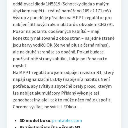
oddělovací diody 1N5819 (Schottky dioda s malým
úbytkem napětí – reálně naměřeno 169 až 171 mV).
Výstup z panelů je přiveden na MPPT regulátor pro
nabíjení lithiových akumulátorů s obvodem CN3791.
Pozor na polaritu dodávaných kablíků – mají
konektory nalisované z obou stran – na jedné straně
jsou barvy vodičů OK (červená plus a černá mínus),
ale na druhé straně je to opačně. Pokud budete
používat obě strany kablíku, tak je potřeba na to
myslet.
Na MPPT regulátoru jsem odpájel rezistor R1, který
napájí signalizační LEDky (nabíjení a nabito). Není
potřeba, aby svítily a zbytečně braly proud, kterým
lze nabíjet akumulátory. Přidaný výkon je asi
zanedbatelný, ale i tak to může něco málo uspořit.
Chceme vysílat, ne svítit LEDkou…
3D model boxu
:
printables.com
6x závitová vložka + šroub M3