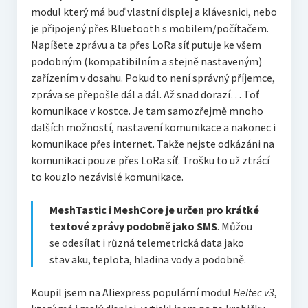
modul který má buď vlastní displej a klávesnici, nebo
je připojený přes Bluetooth s mobilem/počítačem.
Napíšete zprávu a ta přes LoRa síť putuje ke všem
podobným (kompatibilním a stejně nastaveným)
zařízením v dosahu. Pokud to není správný příjemce,
zpráva se přepošle dál a dál. Až snad dorazí… Toť
komunikace v kostce. Je tam samozřejmě mnoho
dalších možností, nastavení komunikace a nakonec i
komunikace přes internet. Takže nejste odkázáni na
komunikaci pouze přes LoRa síť. Trošku to už ztrácí
to kouzlo nezávislé komunikace.
MeshTastic i MeshCore je určen pro krátké
textové zprávy podobně jako SMS
. Můžou
se odesílat i různá telemetrická data jako
stav aku, teplota, hladina vody a podobně.
Koupil jsem na Aliexpress populární modul
Heltec v3
,