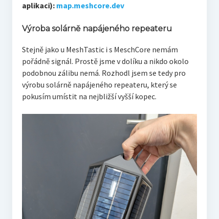
aplikaci):
map.meshcore.dev
Výroba solárně napájeného repeateru
Stejně jako u MeshTastic i s MeschCore nemám
pořádně signál. Prostě jsme v dolíku a nikdo okolo
podobnou zálibu nemá. Rozhodl jsem se tedy pro
výrobu solárně napájeného repeateru, který se
pokusím umístit na nejbližší vyšší kopec.