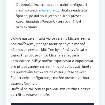
Doporučuji kontrolovat aktuální konfiguraci
např. na webu
meshcore.cz
. Určitě neuděláte
špatně, pokud použijete v aplikaci preset
Czech Republic (Narrow)
, který by měl být
vždy aktuální.
V okně nastavení také vidíte veřejný klíč zařízení a
pod tlačítkem „Manage Identify Key“ je možné
zálohovat privátní klíč. Ten by měl vždy zůstat v
tajnosti, protože tímto klíčem je šifrována
komunikace. Klíč je možné exportovat a importovat
pro případ změny zařízení – nebo pokud zatrhnete
při přehrávání firmware na volbu „Erase device“.
Export celé konfigurace je možné provést volbou
„Export Config“.
Uložení do zařízení se provede stisknutím tlačítka
zatržítka vpravo nahoře.