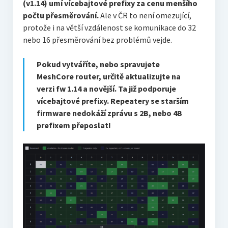
(v1.14) umí vícebajtové prefixy za cenu menšího
počtu přesměrování.
Ale v ČR to není omezující,
protože i na větší vzdálenost se komunikace do 32
nebo 16 přesměrování bez problémů vejde.
Pokud vytváříte, nebo spravujete
MeshCore router, určitě aktualizujte na
verzi fw 1.14 a novější. Ta již podporuje
vícebajtové prefixy. Repeatery se starším
firmware nedokáží zprávu s 2B, nebo 4B
prefixem přeposlat!