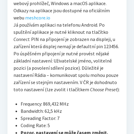
webový prohlížeč, Windows a macOS aplikace.
Odkazy na aplikace jsou dostupné na oficiálním
webu
meshcore.io
Já používám aplikaci na telefonu Android. Po
spuštění aplikace je nutné kliknout na tlačítko
Connect
. PIN na připojení je zobrazen na displeji, u
zařízení která displej nemají je defaultní pin 123456.
Po úspěšném připojení je nutné provést nějaké
základní nastavení: Uživatelské jméno, volitelně
pozici (a povolení sdílení pozice). Důležité je
nastavení Rádia – komunikovat spolu mohou pouze
zařízení se stejným nastavením. V ČR je dohodnuto
toto nastavení (lze zvolit i tlačítkem
Choose Preset
):
Frequency: 869,432 MHz
Bandwidth: 62,5 kHz
Spreading Factor: 7
Coding Rate: 5
Pozor, nastavení se může časem změnit.