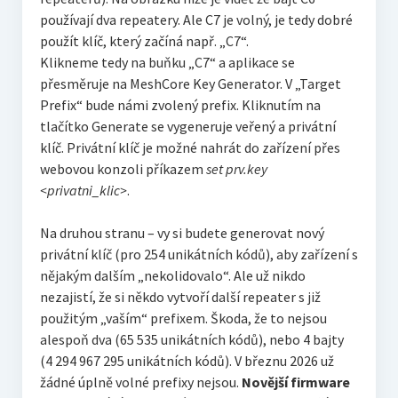
používají dva repeatery. Ale C7 je volný, je tedy dobré
použít klíč, který začíná např. „C7“.
Klikneme tedy na buňku „C7“ a aplikace se
přesměruje na MeshCore Key Generator. V „Target
Prefix“ bude námi zvolený prefix. Kliknutím na
tlačítko Generate se vygeneruje veřený a privátní
klíč. Privátní klíč je možné nahrát do zařízení přes
webovou konzoli příkazem
set prv.key
<privatni_klic>
.
Na druhou stranu – vy si budete generovat nový
privátní klíč (pro 254 unikátních kódů), aby zařízení s
nějakým dalším „nekolidovalo“. Ale už nikdo
nezajistí, že si někdo vytvoří další repeater s již
použitým „vaším“ prefixem. Škoda, že to nejsou
alespoň dva (65 535 unikátních kódů), nebo 4 bajty
(4 294 967 295 unikátních kódů). V březnu 2026 už
žádné úplně volné prefixy nejsou.
Novější firmware