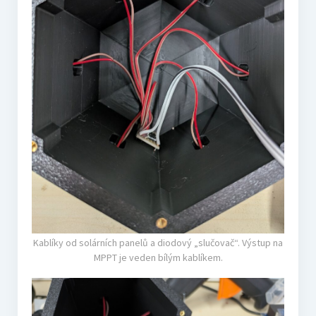
Kablíky od solárních panelů a diodový „slučovač“. Výstup na
MPPT je veden bílým kablíkem.