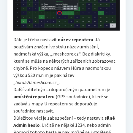
Dále je třeba nastavit
název repeateru
. Já
používám značení ve stylu název umístění,
nadmořská výška, „.meshcore.cz“. Bez diakritiky,
která se může na některých zařízeních zobrazovat
chybně. Pro kopec s názvem Hůra a nadmořskou
výškou 520 m.n.m je pak název
„
hura520.meshcore.cz
„.
Další volitelným a doporučeným parametrem je
umístění repeateru
(GPS souřadnice), které se
zadává z mapy. U repeateru se doporučuje
souřadnice nastavit.
Důležitou věcí je zabezpečení – tedy nastavit
silné
Admin heslo
. Určitě ne nějaké 1234, nebo admin.
Pomocí tohoto hesla je pak možné se i vzdáleně