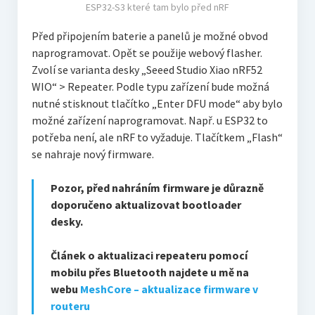
ESP32-S3 které tam bylo před nRF
Před připojením baterie a panelů je možné obvod
naprogramovat. Opět se použije webový flasher.
Zvolí se varianta desky „Seeed Studio Xiao nRF52
WIO“ > Repeater. Podle typu zařízení bude možná
nutné stisknout tlačítko „Enter DFU mode“ aby bylo
možné zařízení naprogramovat. Např. u ESP32 to
potřeba není, ale nRF to vyžaduje. Tlačítkem „Flash“
se nahraje nový firmware.
Pozor, před nahráním firmware je důrazně
doporučeno aktualizovat bootloader
desky.
Článek o aktualizaci repeateru pomocí
mobilu přes Bluetooth najdete u mě na
webu
MeshCore – aktualizace firmware v
routeru