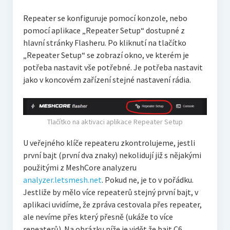
Repeater se konfiguruje pomocí konzole, nebo
pomocí aplikace „Repeater Setup“ dostupné z
hlavní stránky Flasheru. Po kliknutí na tlačítko
„Repeater Setup“ se zobrazí okno, ve kterém je
potřeba nastavit vše potřebné. Je potřeba nastavit
jako v koncovém zařízení stejné nastavení rádia.
Tlačítko na aktivaci aplikace Repeater Setup
U veřejného klíče repeateru zkontrolujeme, jestli
první bajt (první dva znaky) nekolidují již s nějakými
použitými z MeshCore analyzeru
analyzer.letsmesh.net
. Pokud ne, je to v pořádku.
Jestliže by mělo více repeaterů stejný první bajt, v
aplikaci uvidíme, že zpráva cestovala přes repeater,
ale nevíme přes který přesně (ukáže to více
repeaterů). Na obrázku níže je vidět že bajt C6