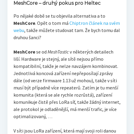
MeshCore – druhý pokus pro Heltec
Po nějaké době se tu objevila alternativa a to
MeshCore
. Opět o tom má
Chiptron článek na svém
webu
, takže můžete studovat tam. Že bych tomu dal
druhou šanci?
MeshCore
se od
MeshTastic
v některých detailech
liší. Hardware je stejný, ale sítě nejsou přímo
kompatibilní, takže je nelze navzájem kombinovat.
Jednotlivá koncová zařízení nepřeposílají zprávy
dále (od verze firmware 1.13 už mohou), takže v síti
musí být případně více repeaterů. Zatím je tu menší
komunita (která se ale rychle rozrůstá), zařízení
komunikuje čistě přes LoRa síť, takže žádný internet,
ale protokol je odladěnější, má menší trafic, je více
optimalizovaný, …
V síti jsou LoRa zařízení, která mají svoji roli danou