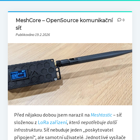
MeshCore – OpenSource komunikační
0
síť
Publikováno 19.2.2026
Před nějakou dobou jsem narazil na
Meshtastic
– síť
složenou z
LoRa zařízení
,
která nepotřebuje další
infrastrukturu
. Síť nebuduje jeden „poskytovatel
připojení“, ale samotní uživatelé. Jednotlivé vysílače