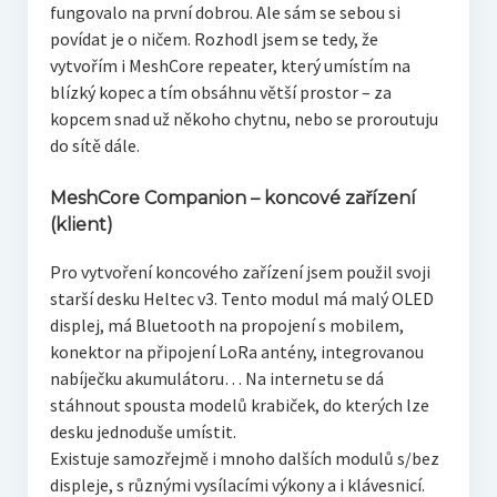
fungovalo na první dobrou. Ale sám se sebou si
povídat je o ničem. Rozhodl jsem se tedy, že
vytvořím i MeshCore repeater, který umístím na
blízký kopec a tím obsáhnu větší prostor – za
kopcem snad už někoho chytnu, nebo se proroutuju
do sítě dále.
MeshCore Companion
– koncové zařízení
(klient)
Pro vytvoření koncového zařízení jsem použil svoji
starší desku Heltec v3. Tento modul má malý OLED
displej, má Bluetooth na propojení s mobilem,
konektor na připojení LoRa antény, integrovanou
nabíječku akumulátoru… Na internetu se dá
stáhnout spousta modelů krabiček, do kterých lze
desku jednoduše umístit.
Existuje samozřejmě i mnoho dalších modulů s/bez
displeje, s různými vysílacími výkony a i klávesnicí.