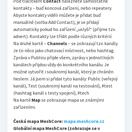
Pod tlačítkem
Contact
naleznete samostatné
kontakty – buď koncová zařízení, nebo repeatery.
Abyste kontakty viděli můžete je přidat buď
manuálně (volba Add Contact), je se přidají
automaticky pokud ho zařízení „uslyší“ (přijme tzv.
advert). Kontakty lze třídit podle různých kritérií.
Na druhé kartě –
Channels
– se zobrazují tzv. kanály.
Je to něco jako chatovací místnost, nebo hashtag.
Zpráva v Publicu přijde všem, zprávy v jednotlivých
kanálech přijdou vždy do konkrétního kanálu. Je
možné vytvořit i soukromý kanál, který je chráněn
heslem. Já jsem si přidal tyto kanály: Public (veřejný
kanál), Test (soukromý kanál na testování), #test
(hashtag kanál s testy spojení), #tech
Na kartě
Map
se zobrazuje mapa se známými
zařízeními.
Česká mapa MeshCore:
mapa.meshcore.cz
Globální mapa MeshCore (zobrazuje se v