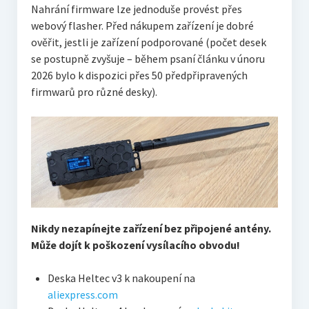
Nahrání firmware lze jednoduše provést přes
webový flasher. Před nákupem zařízení je dobré
ověřit, jestli je zařízení podporované (počet desek
se postupně zvyšuje – během psaní článku v únoru
2026 bylo k dispozici přes 50 předpřipravených
firmwarů pro různé desky).
Nikdy nezapínejte zařízení bez připojené antény.
Může dojít k poškození vysílacího obvodu!
Deska Heltec v3 k nakoupení na
aliexpress.com