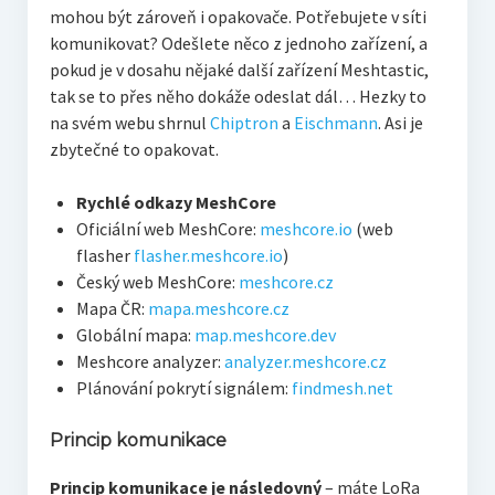
mohou být zároveň i opakovače. Potřebujete v síti
komunikovat? Odešlete něco z jednoho zařízení, a
pokud je v dosahu nějaké další zařízení Meshtastic,
tak se to přes něho dokáže odeslat dál… Hezky to
na svém webu shrnul
Chiptron
a
Eischmann
. Asi je
zbytečné to opakovat.
Rychlé odkazy MeshCore
Oficiální web MeshCore:
meshcore.io
(web
flasher
flasher.meshcore.io
)
Český web MeshCore:
meshcore.cz
Mapa ČR:
mapa.meshcore.cz
Globální mapa:
map.meshcore.dev
Meshcore analyzer:
analyzer.meshcore.cz
Plánování pokrytí signálem:
findmesh.net
Princip komunikace
Princip komunikace je následovný
– máte LoRa