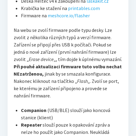
Deska Heltec v4 k zakoupení na
laskakit.cz
Krabička ke stažení na
printables.com
Firmware na
meshcore.io/flasher
Na webu se zvolí firmware podle typu desky. Lze
zvolit z několika různých typů a verzí firmware.
Zařízení se připojí přes USB k počítači. Pokud se
jedná o nové zařízení (první nahrání firmware) lze
zvolit „
Erase device
„, tím dojde k úplnému vymazání.
Při pouhé aktualizaci firmware tuto volbu nechat
NEzatrženou,
jinak by se smazala konfigurace.
Nakonec kliknout na tlačítko „
Flash
„. Zvolí se port,
ke kterému je zařízení připojeno a provede se
nahrání firmware.
Companion
(USB/BLE) slouží jako koncová
stanice (klient)
Repeater
slouží pouze k opakování zpráv a
nelze ho použít jako Companion. Neukládá