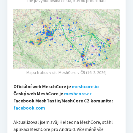
zde již vybudovaná cesta, kterou proudí data
Mapa traficu v síti MeshCore v ČR (16. 2. 2026)
Oficiální web MeschCore je
meshcore.io
Český web MeshCore je
meshcore.cz
Facebook MeshTastic/MeshCore CZ komunita:
facebook.com
Aktualizoval jsem svůj Heltec na MeshCore, stáhl
aplikaci MeshCore pro Android. Víceméně vše