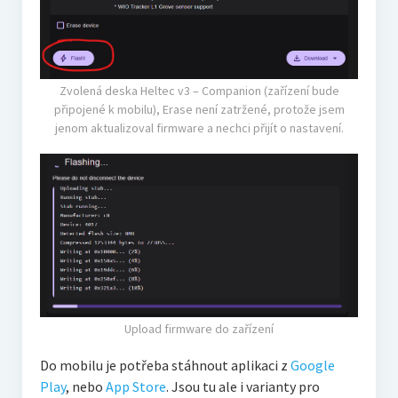
Zvolená deska Heltec v3 – Companion (zařízení bude
připojené k mobilu), Erase není zatržené, protože jsem
jenom aktualizoval firmware a nechci přijít o nastavení.
Upload firmware do zařízení
Do mobilu je potřeba stáhnout aplikaci z
Google
Play
, nebo
App Store
. Jsou tu ale i varianty pro