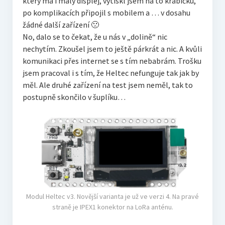
který má i malý displej, vytiskl jsem na to krabičku,
po komplikacích připojil s mobilem a … v dosahu
žádné další zařízení 🙁
No, dalo se to čekat, že u nás v „dolině“ nic
nechytím. Zkoušel jsem to ještě párkrát a nic. A kvůli
komunikaci přes internet se s tím nebabrám. Trošku
jsem pracoval i s tím, že Heltec nefunguje tak jak by
měl. Ale druhé zařízení na test jsem neměl, tak to
postupně skončilo v šuplíku…
Modul Heltec v3. Novější varianta je už ve verzi 4. Na pravé
straně je IPEX1 konektor na LoRa anténu.