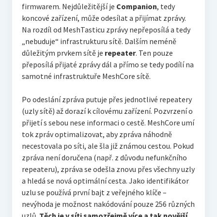
firmwarem. Nejdůležitější je
Companion
, tedy
koncové zařízení, může odesílat a přijímat zprávy.
Na rozdíl od MeshTasticu zprávy nepřeposílá a tedy
„nebuduje“ infrastrukturu sítě. Dalším neméně
důležitým prvkem sítě je
repeater
. Ten pouze
přeposílá přijaté zprávy dál a přímo se tedy podílí na
samotné infrastruktuře MeshCore sítě.
Po odeslání zpráva putuje přes jednotlivé repeatery
(uzly sítě) až dorazí k cílovému zařízení. Pozvrzení o
přijetí s sebou nese informaci o cestě. MeshCore umí
tok zpráv optimalizovat, aby zpráva náhodně
necestovala po síti, ale šla již známou cestou. Pokud
zpráva není doručena (např. z důvodu nefunkčního
repeateru), zpráva se odešla znovu přes všechny uzly
a hledá se nová optimální cesta. Jako identifikátor
uzlu se používá první bajt z veřejného klíče –
nevýhoda je možnost nakódování pouze 256 různých
uzlů.
Těch je v síti samozřejmě více a tak novější